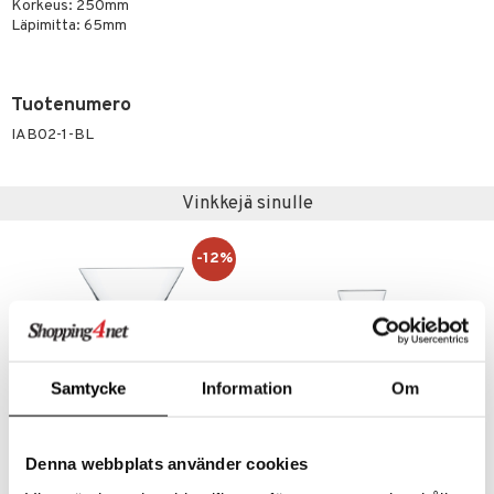
Korkeus: 250mm
Läpimitta: 65mm
Tuotenumero
IAB02-1-BL
Vinkkejä sinulle
-12%
Samtycke
Information
Om
Denna webbplats använder cookies
Intermezzo -martinilasi 25cl (21cl)
Intermezzo -snapsilasi