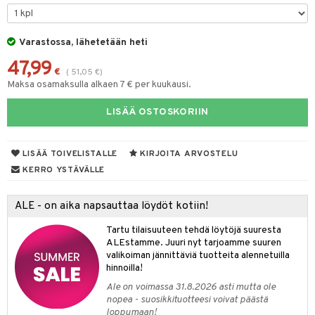
& Maustemyllyt
Varastossa, lähetetään heti
way / Outdoor
47,99
slaatikot
utarvikkeet
€
(
51,05
€
)
Maksa osamaksulla alkaen 7 € per kuukausi.
lot
uvadit & Kulhot
LISÄÄ OSTOSKORIIN
moskannut
 & Siivous
mosmukit
& Leivontavuoat
LISÄÄ TOIVELISTALLE
KIRJOITA ARVOSTELU
KERRO YSTÄVÄLLE
tyisveitset
& Baaritarvikkeet
ALE - on aika napsauttaa löydöt kotiin!
ttiöveitset
ktroniikka
Tartu tilaisuuteen tehdä löytöjä suuresta
rinta- & Vihannesveitset
one
ALEstamme. Juuri nyt tarjoamme suuren
valikoiman jännittäviä tuotteita alennetuilla
kkuulaudat
uone
uoneen sisustus
hinnoilla!
Ale on voimassa 31.8.2026 asti mutta ole
päveitset
one
oneen tarvikkeita
oneen koristelu
nopea - suosikkituotteesi voivat päästä
tsenteroittimet
loppumaan!