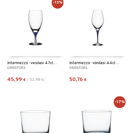
-13%
Intermezzo -vesilasi 47cl (45cl)
Intermezzo -viinilasi 44cl (40cl)
ORREFORS
ORREFORS
45,99
50,76
52,98
€
(
€
)
€
-17%