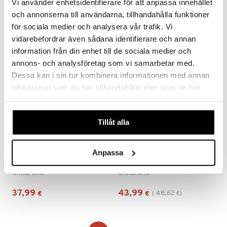
Vi använder enhetsidentifierare för att anpassa innehållet
ORREFORS
ORREFORS
och annonserna till användarna, tillhandahålla funktioner
46,99
47,86
53,49
€
(
€
)
€
för sociala medier och analysera vår trafik. Vi
vidarebefordrar även sådana identifierare och annan
information från din enhet till de sociala medier och
-10%
annons- och analysföretag som vi samarbetar med.
Dessa kan i sin tur kombinera informationen med annan
information som du har tillhandahållit eller som de har
samlat in när du har använt deras tjänster. Du godkänner
våra cookies vid fortsatt användande av vår webbplats.
Tillåt alla
Anpassa
Intermezzo -tumblerlasi 25cl (22cl)
Intermezzo -valkoviinilasi 19cl (17cl)
ORREFORS
ORREFORS
37,99
43,99
48,62
€
€
(
€
)