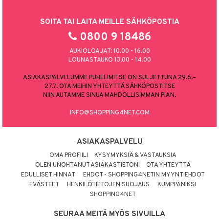
SOITA TAI LAITA MEILLE SÄHKÖPOSTIA
0800 9 18486
AUKIOLOAJAT: 10.00 - 16.00
LOUNASTAUKO 13.00 - 14.00
ASIAKASPALVELUMME PUHELIMITSE ON SULJETTUNA 29.6.–
27.7. OTA MEIHIN YHTEYTTÄ SÄHKÖPOSTITSE
NIIN AUTAMME SINUA MAHDOLLISIMMAN PIAN.
INFO@SHOPPING4NET.COM
ASIAKASPALVELU
OMA PROFIILI
KYSYMYKSIÄ & VASTAUKSIA
OLEN UNOHTANUT ASIAKASTIETONI
OTA YHTEYTTÄ
EDULLISET HINNAT
EHDOT - SHOPPING4NETIN MYYNTIEHDOT
EVÄSTEET
HENKILÖTIETOJEN SUOJAUS
KUMPPANIKSI
SHOPPING4NET
SEURAA MEITÄ MYÖS SIVUILLA