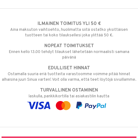
ILMAINEN TOIMITUS YLI 50 €
Aina maksuton vaihtoehto, huolimatta siitä ostatko yksittäisen
tuotteen tai koko tilauksellesi joka ylittää 50 €.
NOPEAT TOIMITUKSET
Ennen kello 13.00 tehdyt tilaukset lähetetään normaalisti samana
päivänä
EDULLISET HINNAT
Ostamalla suuria eriä tuotteita varastoomme voimme pitää hinnat
alhaisina juuri Sinua varten! Voit olla varma, että teet löytöjä sivuillamme.
TURVALLINEN OSTAMINEN
laskulla, pankkikortilla tai asiakastilin kautta