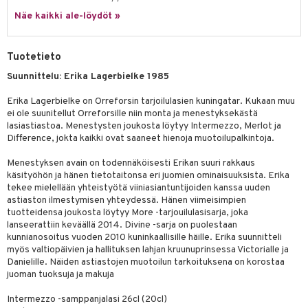
a
oneen tekstiilit
 huonekalut
& Saalit
Näe kaikki ale-löydöt »
tsisetit
 lamput
tyynyt
tsitarvikkeet
uoneen säilytys
t
it & Koukut
Tuotetieto
anasetit
uoneen tekstiilit
uotteet
risteet
Suunnittelu: Erika Lagerbielke 1985
anat & Tyynyliinat
ttöön
lytys
elu
 tekstiilit
Erika Lagerbielke on Orreforsin tarjoilulasien kuningatar. Kukaan muu
ei ole suunitellut Orreforsille niin monta ja menestyksekästä
nyt & Peitot
kut
mot & Veistokset
s
iköt & Lyhdyt
tyynyt
 Grillaustarvikkeet
lasiastiastoa. Menestysten joukosta löytyy Intermezzo, Merlot ja
Difference, jokta kaikki ovat saaneet hienoja muotoilupalkintoja.
nsäilytys & Korit
lot
huonekalut
oneen tekstiilit
timet
iköt & Lyhdyt
spalvelu
Menestyksen avain on todennäköisesti Erikan suuri rakkaus
jat
s & Hyllyt
n ruokinta
lot
käsityöhön ja hänen tietotaitonsa eri juomien ominaisuuksista. Erika
ksiä & vastauksia
tekee mielellään yhteistyötä viiniasiantuntijoiden kanssa uuden
al Art
karit & Koukut
ynttilät
mput
astiaston ilmestymisen yhteydessä. Hänen viimeisimpien
tuotetta
tuotteidensa joukosta löytyy More -tarjouilulasisarja, joka
ukut
lyt
tolamput
oneen tekstiilit
avälineet
aistus
lanseerattiin keväällä 2014. Divine -sarja on puolestaan
 verkkokaupasta
kunnianosoitus vuoden 2010 kuninkaallisille häille. Erika suunnitteli
näkoristeet
nsäilytys & Korit
tälamput
anasetit
ustarvikkeet
myös valtiopäivien ja hallituksen lahjan kruunuprinsessa Victorialle ja
sit
Danielille. Näiden astiastojen muotoilun tarkoituksena on korostaa
anat & Tyynyliinat
 Peitteet
maelämä
juoman tuoksuja ja makuja
nyt & Peitot
aistus
Intermezzo -samppanjalasi 26cl (20cl)