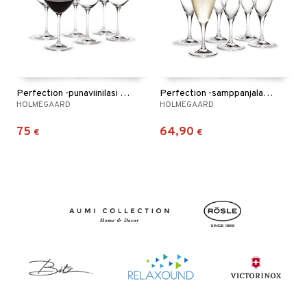
Perfection -punaviinilasi 43 cl 6 kpl / pakkaus
Perfection -samppanjalasi 6 kpl / pakkaus
HOLMEGAARD
HOLMEGAARD
75
64,90
€
€