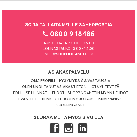
SOITA TAI LAITA MEILLE SÄHKÖPOSTIA
0800 9 18486
AUKIOLOAJAT: 10.00 - 16.00
LOUNASTAUKO 13.00 - 14.00
INFO@SHOPPING4NET.COM
ASIAKASPALVELU
OMA PROFIILI
KYSYMYKSIÄ & VASTAUKSIA
OLEN UNOHTANUT ASIAKASTIETONI
OTA YHTEYTTÄ
EDULLISET HINNAT
EHDOT - SHOPPING4NETIN MYYNTIEHDOT
EVÄSTEET
HENKILÖTIETOJEN SUOJAUS
KUMPPANIKSI
SHOPPING4NET
SEURAA MEITÄ MYÖS SIVUILLA