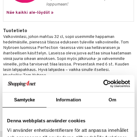
a
oneen tekstiilit
 huonekalut
& Saalit
loppumaan!
tsisetit
 lamput
tyynyt
Näe kaikki ale-löydöt »
tsitarvikkeet
uoneen säilytys
t
it & Koukut
Tuotetieto
anasetit
uoneen tekstiilit
uotteet
risteet
Valkoviinilasi, johon mahtuu 32 cl, sopii useimmille happaman
hedelmäisille, pienessä tilassa edukseen tuleville valkoviineille. Tom
anat & Tyynyliinat
ttöön
lytys
elu
 tekstiilit
Nybroen luomissa Perfection -laseissa viini saa hellävaraisen ja
nyt & Peitot
ihanteellisen käsittelyn. Laseissa oleva juova auttaa sinua kaatamaan
kut
mot & Veistokset
s
iköt & Lyhdyt
tyynyt
 Grillaustarvikkeet
viiniä juuria oikean annoksen. Sopii myös jälkiruoka- ja vahvemmille
nsäilytys & Korit
lot
viineille, jotka tarvisevat tilaa lasissa. Presentask med 6 st. Kuuden
huonekalut
oneen tekstiilit
 & hyönteissuoja
iköt & Lyhdyt
spalvelu
lasin lahjapakkaus. Hyvä lahjaidea – vaikka sinulle itsellesi.
jat
Muotoilija: Tom Nybroe.
s & Hyllyt
timet
lot
ksiä & vastauksia
Koko: halkaisija: 8 cm korkeus: 21,9 cm tilavuus: 32 cl.
al Art
karit & Koukut
ynttilät
n ruokinta
mput
Konepesun kestävä maksimilämpötilassa 55° C. Huom: Pakattu 6
tuotetta
lasin lahjapakkaukseen.
ukut
lyt
tolamput
oneen tekstiilit
aistus
Samtycke
Information
Om
 verkkokaupasta
näkoristeet
nsäilytys & Korit
tälamput
anasetit
avälineet
ustarvikkeet
Tuotenumero
sit
IVV38-1-XX
anat & Tyynyliinat
 Peitteet
Denna webbplats använder cookies
nyt & Peitot
maelämä
Vi använder enhetsidentifierare för att anpassa innehållet
Vinkkejä sinulle