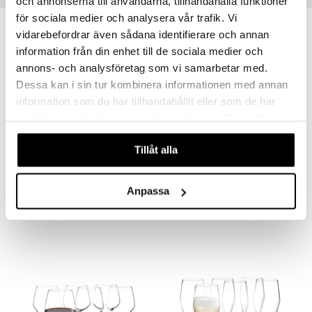
och annonserna till användarna, tillhandahålla funktioner
aistus
för sociala medier och analysera vår trafik. Vi
vidarebefordrar även sådana identifierare och annan
information från din enhet till de sociala medier och
annons- och analysföretag som vi samarbetar med.
Dessa kan i sin tur kombinera informationen med annan
information som du har tillhandahållit eller som de har
samlat in när du har använt deras tjänster. Du godkänner
våra cookies vid fortsatt användande av vår webbplats.
Tillåt alla
Perfection Bourgogne 50 cl 6 kpl / pakkaus
Perfection -olutlasi 6 kpl / pakkaus
HOLMEGAARD
HOLMEGAARD
Anpassa
79,40
70
€
€