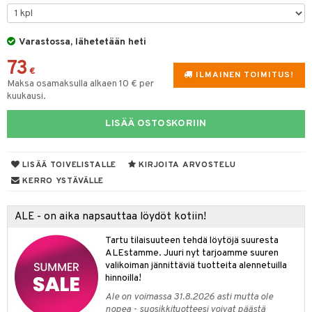
& Maustemyllyt
Varastossa, lähetetään heti
way / Outdoor
73
slaatikot
utarvikkeet
€
ILMAINEN TOIMITUS!
Maksa osamaksulla alkaen 10 € per
lot
uvadit & Kulhot
kuukausi.
moskannut
 & Siivous
LISÄÄ OSTOSKORIIN
mosmukit
& Leivontavuoat
LISÄÄ TOIVELISTALLE
KIRJOITA ARVOSTELU
KERRO YSTÄVÄLLE
tyisveitset
& Baaritarvikkeet
ttiöveitset
ktroniikka
ALE - on aika napsauttaa löydöt kotiin!
rinta- & Vihannesveitset
one
Tartu tilaisuuteen tehdä löytöjä suuresta
ALEstamme. Juuri nyt tarjoamme suuren
kkuulaudat
uone
uoneen sisustus
valikoiman jännittäviä tuotteita alennetuilla
hinnoilla!
päveitset
one
oneen tarvikkeita
oneen koristelu
Ale on voimassa 31.8.2026 asti mutta ole
tsenteroittimet
nopea - suosikkituotteesi voivat päästä