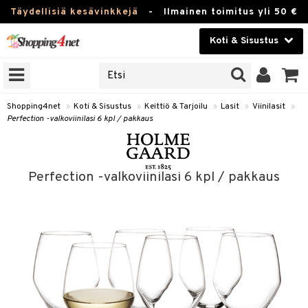
Täydellisiä kesävinkkejä
-
Ilmainen toimitus yli 50 €
Koti & Sisustus
ERKKEJÄ
Kauneudenhoito
JAT
UOTTEITA
Piilolinssit
Shopping4net
»
Koti & Sisustus
»
Keittiö & Tarjoilu
»
Lasit
»
Viinilasit
»
Perfection -valkoviinilasi 6 kpl / pakkaus
Luontaistuotteet
 Tarjoilu
Apteekki
et
Perfection -valkoviinilasi 6 kpl / pakkaus
 & Karahvit
Fitness
säilytys
Koti & Sisustus
ekstiilit
Lelut, Lapsi & Vauva
välineet
Tuotemerkkejä
oneet
Kampanjat
vi, Tee & Espresso
 Mukit