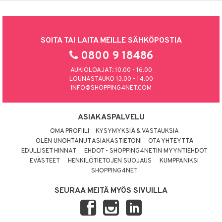
SOITA TAI LAITA MEILLE SÄHKÖPOSTIA
0800 9 18486
AUKIOLOAJAT: 10.00 - 16.00
LOUNASTAUKO 13.00 - 14.00
INFO@SHOPPING4NET.COM
ASIAKASPALVELU
OMA PROFIILI
KYSYMYKSIÄ & VASTAUKSIA
OLEN UNOHTANUT ASIAKASTIETONI
OTA YHTEYTTÄ
EDULLISET HINNAT
EHDOT - SHOPPING4NETIN MYYNTIEHDOT
EVÄSTEET
HENKILÖTIETOJEN SUOJAUS
KUMPPANIKSI
SHOPPING4NET
SEURAA MEITÄ MYÖS SIVUILLA