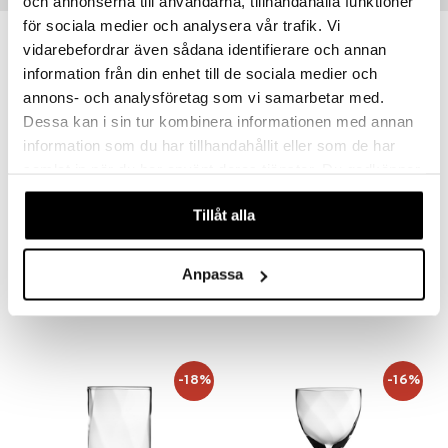
och annonserna till användarna, tillhandahålla funktioner
aistus
för sociala medier och analysera vår trafik. Vi
-13%
vidarebefordrar även sådana identifierare och annan
information från din enhet till de sociala medier och
annons- och analysföretag som vi samarbetar med.
Dessa kan i sin tur kombinera informationen med annan
information som du har tillhandahållit eller som de har
samlat in när du har använt deras tjänster. Du godkänner
våra cookies vid fortsatt användande av vår webbplats.
Tillåt alla
Chateau -olutlasi 63cl (50cl)
Chateau -samppanjalasi 21cl (15cl)
KOSTA BODA
KOSTA BODA
Anpassa
37,99
38,99
45
€
€
(
€
)
-18%
-16%