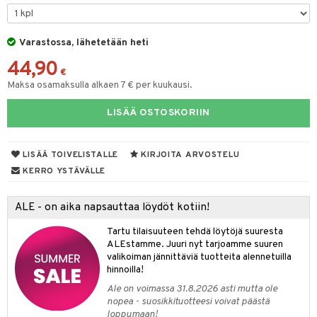
& Maustemyllyt
Varastossa, lähetetään heti
way / Outdoor
44,90
slaatikot
utarvikkeet
€
Maksa osamaksulla alkaen 7 € per kuukausi.
lot
uvadit & Kulhot
LISÄÄ OSTOSKORIIN
moskannut
 & Siivous
mosmukit
& Leivontavuoat
LISÄÄ TOIVELISTALLE
KIRJOITA ARVOSTELU
KERRO YSTÄVÄLLE
tyisveitset
& Baaritarvikkeet
ALE - on aika napsauttaa löydöt kotiin!
ttiöveitset
ktroniikka
Tartu tilaisuuteen tehdä löytöjä suuresta
rinta- & Vihannesveitset
one
ALEstamme. Juuri nyt tarjoamme suuren
valikoiman jännittäviä tuotteita alennetuilla
kkuulaudat
uone
uoneen sisustus
hinnoilla!
Ale on voimassa 31.8.2026 asti mutta ole
päveitset
one
oneen tarvikkeita
oneen koristelu
nopea - suosikkituotteesi voivat päästä
tsenteroittimet
loppumaan!