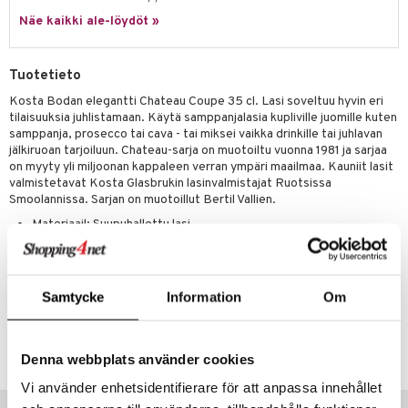
a
oneen tekstiilit
 huonekalut
& Saalit
Näe kaikki ale-löydöt »
tsisetit
 lamput
tyynyt
tsitarvikkeet
uoneen säilytys
t
it & Koukut
Tuotetieto
anasetit
uoneen tekstiilit
uotteet
risteet
Kosta Bodan elegantti Chateau Coupe 35 cl. Lasi soveltuu hyvin eri
tilaisuuksia juhlistamaan. Käytä samppanjalasia kupliville juomille kuten
anat & Tyynyliinat
ttöön
lytys
elu
 tekstiilit
samppanja, prosecco tai cava - tai miksei vaikka drinkille tai juhlavan
jälkiruoan tarjoiluun. Chateau-sarja on muotoiltu vuonna 1981 ja sarjaa
nyt & Peitot
kut
mot & Veistokset
s
iköt & Lyhdyt
tyynyt
 Grillaustarvikkeet
on myyty yli miljoonan kappaleen verran ympäri maailmaa. Kauniit lasit
valmistetavat Kosta Glasbrukin lasinvalmistajat Ruotsissa
nsäilytys & Korit
lot
huonekalut
oneen tekstiilit
 & hyönteissuoja
iköt & Lyhdyt
Smoolannissa. Sarjan on muotoillut Bertil Vallien.
spalvelu
jat
Materiaail: Suupuhallettu lasi
s & Hyllyt
timet
lot
ksiä & vastauksia
Koko: Korkeus: 16,3 cm, Halkaisija: 9,8 cm
al Art
karit & Koukut
ynttilät
n ruokinta
mput
tuotetta
Tilavuus: 35 cl
ukut
lyt
tolamput
oneen tekstiilit
aistus
Samtycke
Information
Om
 verkkokaupasta
näkoristeet
nsäilytys & Korit
tälamput
anasetit
avälineet
ustarvikkeet
Tuotenumero
sit
ICE03-1-XX
anat & Tyynyliinat
 Peitteet
Denna webbplats använder cookies
nyt & Peitot
maelämä
Vi använder enhetsidentifierare för att anpassa innehållet
Vinkkejä sinulle