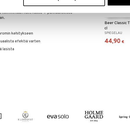
ja toimitetaan kätevässä 4-pakkauksessa –
an.
Beer Classic T
cl
SPIEGELAU
aromin kehitykseen
44,90
suaalista efektiä varten
€
 lasista