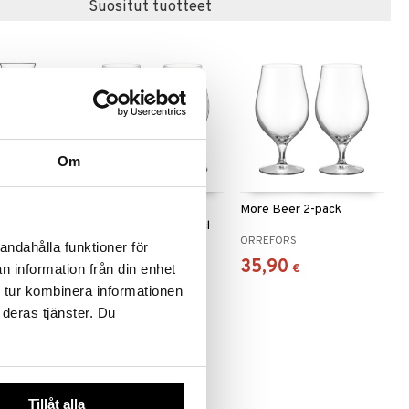
Suositut tuotteet
Om
tlasi
Craft Beer Glasses
More Beer 2-pack
Barrel Aged Beer 50 cl
SPIEGELAU
ORREFORS
andahålla funktioner för
24
35,90
€
€
n information från din enhet
 tur kombinera informationen
 deras tjänster. Du
Tillåt alla