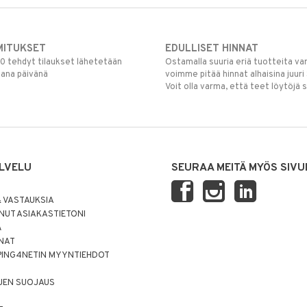
MITUKSET
EDULLISET HINNAT
00 tehdyt tilaukset lähetetään
Ostamalla suuria eriä tuotteita 
mana päivänä
voimme pitää hinnat alhaisina juuri
Voit olla varma, että teet löytöjä 
LVELU
SEURAA MEITÄ MYÖS SIVU
 VASTAUKSIA
UT ASIAKASTIETONI
Ä
NNAT
PING4NETIN MYYNTIEHDOT
JEN SUOJAUS