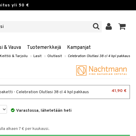
itus yli 50 €
si & Vauva
Tuotemerkkejä
Kampanjat
Keittiö & Tarjoilu
»
Lasit
»
Olutlasit
»
Celebration Olutlasi 38 cl 4 kpl pakkaus
41,90 €
aketti - Celebration Olutlasi 38 cl 4 kpl pakkaus
Varastossa, lähetetään heti
la alkaen 7 € per kuukausi.