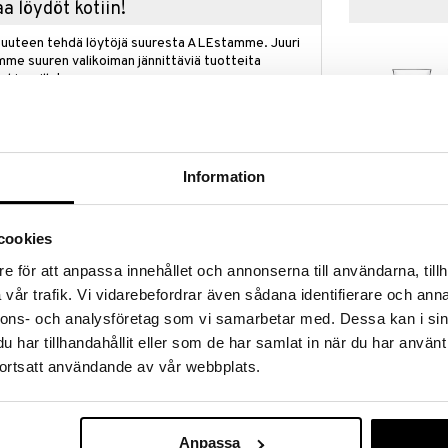
a löydöt kotiin!
isuuteen tehdä löytöjä suuresta ALEstamme. Juuri
mme suuren valikoiman jännittäviä tuotteita
a hinnoilla!
massa 31.8.2026 asti mutta ole nopea -
otteesi voivat päästä loppumaan!
i ale-löydöt »
Information
Birrateque olu
cookies
mi ja eleganssi
testeri 2 kpl
LUIGI BORMIOLI
tamaan oluen makuelämys uusiin korkeuksiin.
e för att anpassa innehållet och annonserna till användarna, tillh
romikirjon, vapauttaa ylimääräisen hiilidioksidin ja
22,99
€
vår trafik. Vi vidarebefordrar även sådana identifierare och anna
arantaa jokaista kulausta. Lasin muoto auttaa myös
nnons- och analysföretag som vi samarbetar med. Dessa kan i sin
aa oluen värin ja loiston tulla täysin esille.
har tillhandahållit eller som de har samlat in när du har använt
ääseen Celebration-sarjaan, joka muuttaa arjen
. Lasin pystysuorat uurteet luovat valon ja
ortsatt användande av vår webbplats.
a juoman esillepanoa ja antaa hienostuneen tunteen
rkkuudella – mutta pienet mittavaihtelut ovat
Anpassa
aali ja voi rikkoutua pudotessaan, mikä voi johtaa