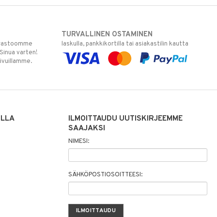
TURVALLINEN OSTAMINEN
varastoomme
laskulla, pankkikortilla tai asiakastilin kautta
 Sinua varten!
sivuillamme.
ILLA
ILMOITTAUDU UUTISKIRJEEMME
SAAJAKSI
NIMESI:
SÄHKÖPOSTIOSOITTEESI: