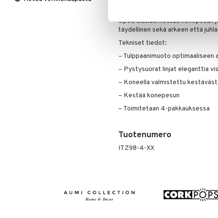
Viltit & Peitteet
Ruukut
Vaasit
Lakanat & Tyynyliinat
sirpaleisiin.
Ulkoilmaelämä
Tyynyt & Peitot
Optic olutlasi kestää konepesun 
Ulkovalaistus
täydellinen sekä arkeen että juhla
Tekniset tiedot:
– Tulppaanimuoto optimaaliseen 
– Pystysuorat linjat eleganttia vi
– Koneella valmistettu kestävästä
– Kestää konepesun
– Toimitetaan 4-pakkauksessa
Tuotenumero
ITZ98-4-XX