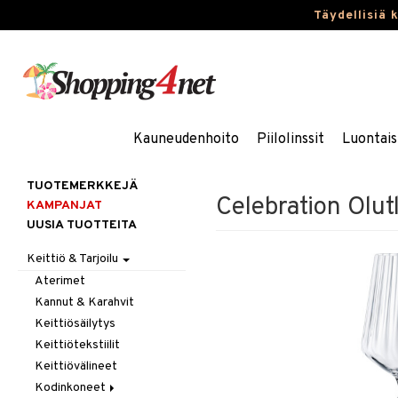
Täydellisiä 
Kauneudenhoito
Piilolinssit
Luontais
TUOTEMERKKEJÄ
Celebration Olut
KAMPANJAT
UUSIA TUOTTEITA
Keittiö & Tarjoilu
Aterimet
Kannut & Karahvit
Keittiösäilytys
Keittiötekstiilit
Keittiövälineet
Kodinkoneet