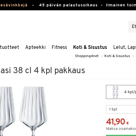
kesävinkkejä
-
45 päivän palautusoikeus -
Ilmainen toim
tuotteet
Apteekki
Fitness
Koti & Sisustus
Lelut, Lap
Shopping4net
»
Koti & Sisustus
»
lasi 38 cl 4 kpl pakkaus
4 kpl/p
41,90
€
Maksa osamaksul