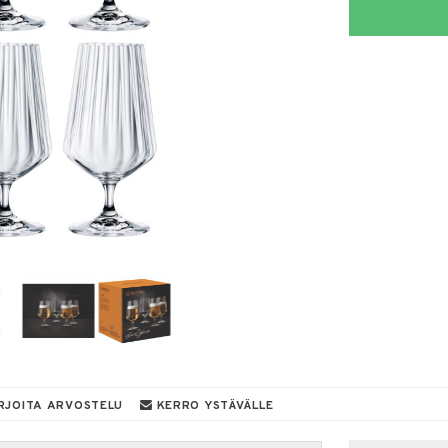
RJOITA ARVOSTELU
KERRO YSTÄVÄLLE