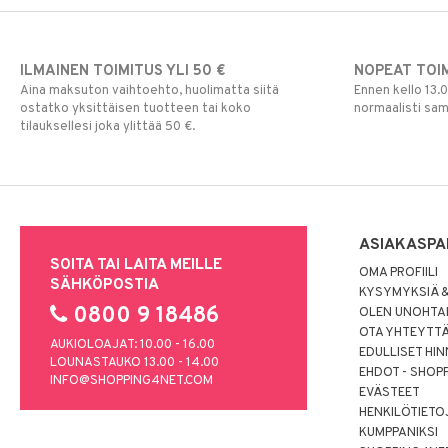
ILMAINEN TOIMITUS YLI 50 €
NOPEAT TOI
Aina maksuton vaihtoehto, huolimatta siitä
Ennen kello 13.
ostatko yksittäisen tuotteen tai koko
normaalisti sa
tilauksellesi joka ylittää 50 €.
ASIAKASPA
SOITA TAI LAITA MEILLE
OMA PROFIILI
SÄHKÖPOSTIA
KYSYMYKSIÄ &
0800 9 18486
OLEN UNOHTAN
OTA YHTEYTT
AUKIOLOAJAT: 10.00 - 16.00
EDULLISET HI
LOUNASTAUKO 13.00 - 14.00
EHDOT - SHOP
INFO@SHOPPING4NET.COM
EVÄSTEET
HENKILÖTIETO
KUMPPANIKSI