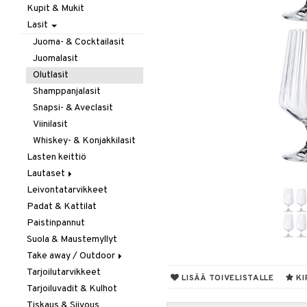
Kupit & Mukit
Kahvi, Tee & Espresso
Lasit
Leivänpaahtimet
Mixerit &
Juoma- & Cocktailasit
Sähkövatkaimet
Juomalasit
Muut koneet
Olutlasit
Vedenkeittimet
Shamppanjalasit
Snapsi- & Aveclasit
Viinilasit
Whiskey- & Konjakkilasit
Lasten keittiö
Lautaset
Leivontatarvikkeet
Asetit
Padat & Kattilat
Ruokalautaset
Paistinpannut
Syvät lautaset
Suola & Maustemyllyt
Take away / Outdoor
Tarjoilutarvikkeet
Eväslaatikot
LISÄÄ TOIVELISTALLE
KI
Tarjoiluvadit & Kulhot
Pullot
Tiskaus & Siivous
Termoskannut