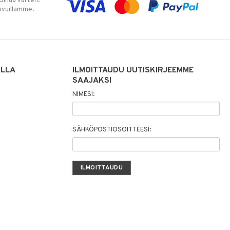
 Sinua varten!
sivuillamme.
ILLA
ILMOITTAUDU UUTISKIRJEEMME
SAAJAKSI
NIMESI:
SÄHKÖPOSTIOSOITTEESI: