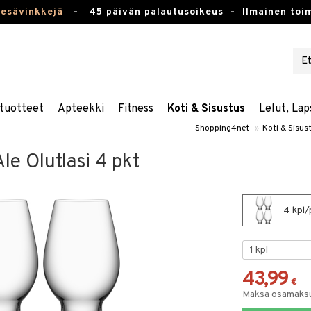
kesävinkkejä
-
45 päivän palautusoikeus -
Ilmainen toim
tuotteet
Apteekki
Fitness
Koti & Sisustus
Lelut, Lap
Shopping4net
»
Koti & Sisus
le Olutlasi 4 pkt
4 kpl/p
43,99
€
Maksa osamaksul