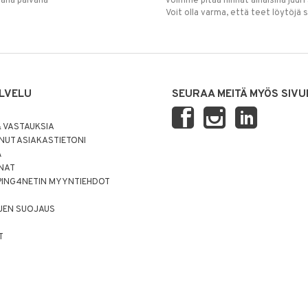
mana päivänä
voimme pitää hinnat alhaisina juuri
Voit olla varma, että teet löytöjä 
LVELU
SEURAA MEITÄ MYÖS SIVU
 VASTAUKSIA
UT ASIAKASTIETONI
Ä
NNAT
PING4NETIN MYYNTIEHDOT
JEN SUOJAUS
T