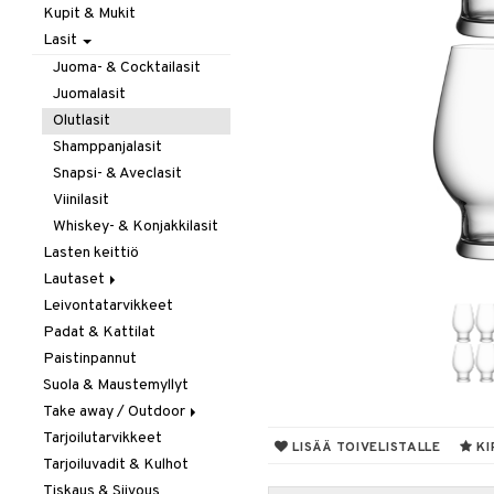
Kupit & Mukit
Kahvi, Tee & Espresso
Lasit
Leivänpaahtimet
Mixerit &
Juoma- & Cocktailasit
Sähkövatkaimet
Juomalasit
Muut koneet
Olutlasit
Vedenkeittimet
Shamppanjalasit
Snapsi- & Aveclasit
Viinilasit
Whiskey- & Konjakkilasit
Lasten keittiö
Lautaset
Leivontatarvikkeet
Asetit
Padat & Kattilat
Ruokalautaset
Paistinpannut
Syvät lautaset
Suola & Maustemyllyt
Take away / Outdoor
Tarjoilutarvikkeet
Eväslaatikot
LISÄÄ TOIVELISTALLE
KI
Tarjoiluvadit & Kulhot
Pullot
Tiskaus & Siivous
Termoskannut