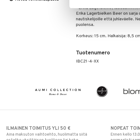
Viltit & Peitteet
Ulkoilmaelämä
Vaasit
Lakanat & Tyynyliinat
vaan tuo tuoksun ja maun esille sit
- Erika Lagerbielke, lasisuunnitte
Ulkovalaistus
Tyynyt & Peitot
Erika Lagerbielken Beer on sarja o
nautiskelijoille että juhlaväelle. 
puolensa.
Korkeus: 15 cm. Halkaisija: 8,5 cm.
Tuotenumero
IBC21-4-XX
ILMAINEN TOIMITUS YLI 50 €
NOPEAT TOI
Aina maksuton vaihtoehto, huolimatta siitä
Ennen kello 13.