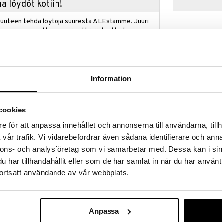
a löydöt kotiin!
isuuteen tehdä löytöjä suuresta ALEstamme. Juuri
mme suuren valikoiman jännittäviä tuotteita
a hinnoilla!
massa 31.8.2026 asti mutta ole nopea -
otteesi voivat päästä loppumaan!
i ale-löydöt »
Information
cookies
Beer Lager -ol
l: 2015
pakkaus
e för att anpassa innehållet och annonserna till användarna, tillh
ORREFORS
sisältää olutlaseja jotka on suunniteltu erityisesti
vår trafik. Vi vidarebefordrar även sådana identifierare och anna
45,99
 uutena osana lasi IPA. Sarjan lasien päälimmäinen
€
nnons- och analysföretag som vi samarbetar med. Dessa kan i sin
 olutlajin tuoksu ja maku ja nyt juhlistamme merkkiä
har tillhandahållit eller som de har samlat in när du har använt
ortsatt användande av vår webbplats.
kaa jässähtänyttä olutta ja sen pitäisi tulla
ja korkeassa lasissa, mutta tämä ei pidä paikkaansa.
antaa olueelle voimakkaan tuoksun ja maun ja usein
en ja sen vuoksi sivutuoksuja joita ei haluta ale-
Anpassa
i IPA-lasi on sen muotoinen ettei se peitä mitään