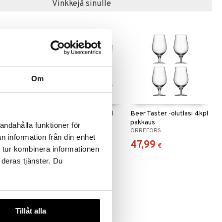
Vinkkejä sinulle
Om
utlasi 4kpl
Beer Pils -olutlasi 4kpl
Beer Taster -olutlasi 4kpl
pakkaus
pakkaus
andahålla funktioner för
ORREFORS
ORREFORS
n information från din enhet
47,90
47,99
€
€
 tur kombinera informationen
 deras tjänster. Du
Tillåt alla