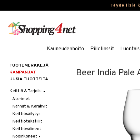
Täydellisiä 
Kauneudenhoito
Piilolinssit
Luontais
TUOTEMERKKEJÄ
Beer India Pale A
KAMPANJAT
UUSIA TUOTTEITA
Keittiö & Tarjoilu
Aterimet
Kannut & Karahvit
Keittiösäilytys
Keittiötekstiilit
Keittiövälineet
Kodinkoneet