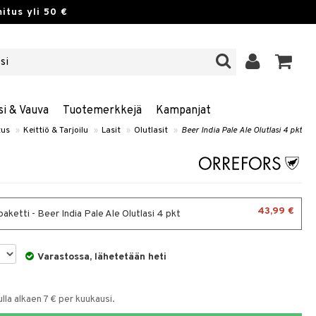
itus yli 50 €
si & Vauva
Tuotemerkkejä
Kampanjat
tus
»
Keittiö & Tarjoilu
»
Lasit
»
Olutlasit
»
Beer India Pale Ale Olutlasi 4 pkt
43,99 €
aketti - Beer India Pale Ale Olutlasi 4 pkt
Varastossa, lähetetään heti
la alkaen 7 € per kuukausi.