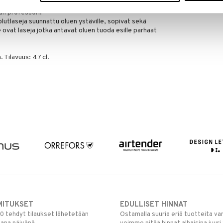
en että se miellyttää oluen nauttijaa. ”
lun professori.
lutlaseja suunnattu oluen ystäville, sopivat sekä
Ne ovat laseja jotka antavat oluen tuoda esille parhaat
 Tilavuus: 47 cl.
MITUKSET
EDULLISET HINNAT
00 tehdyt tilaukset lähetetään
Ostamalla suuria eriä tuotteita 