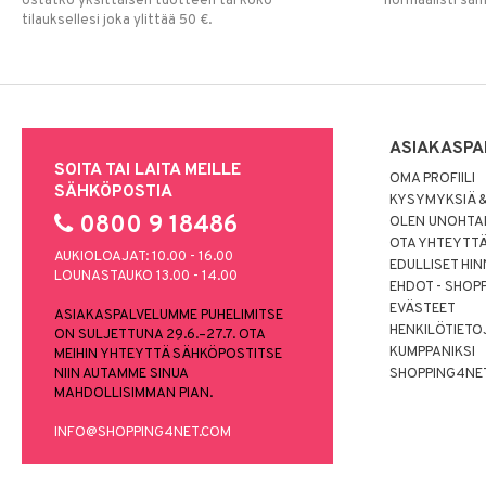
ostatko yksittäisen tuotteen tai koko
normaalisti sa
tilauksellesi joka ylittää 50 €.
ASIAKASPA
SOITA TAI LAITA MEILLE
OMA PROFIILI
SÄHKÖPOSTIA
KYSYMYKSIÄ &
0800 9 18486
OLEN UNOHTAN
OTA YHTEYTT
AUKIOLOAJAT: 10.00 - 16.00
EDULLISET HI
LOUNASTAUKO 13.00 - 14.00
EHDOT - SHOP
EVÄSTEET
ASIAKASPALVELUMME PUHELIMITSE
HENKILÖTIETO
ON SULJETTUNA 29.6.–27.7. OTA
KUMPPANIKSI
MEIHIN YHTEYTTÄ SÄHKÖPOSTITSE
NIIN AUTAMME SINUA
SHOPPING4NE
MAHDOLLISIMMAN PIAN.
INFO@SHOPPING4NET.COM