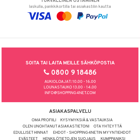
TURVALLINEN OSTAMINEN
laskulla, pankkikortilla tai asiakastilin kautta
SOITA TAI LAITA MEILLE SÄHKÖPOSTIA
0800 9 18486
AUKIOLOAJAT: 10.00 - 16.00
LOUNASTAUKO 13.00 - 14.00
INFO@SHOPPING4NET.COM
ASIAKASPALVELU
OMA PROFIILI
KYSYMYKSIÄ & VASTAUKSIA
OLEN UNOHTANUT ASIAKASTIETONI
OTA YHTEYTTÄ
EDULLISET HINNAT
EHDOT - SHOPPING4NETIN MYYNTIEHDOT
EVÄSTEET
HENKILÖTIETOJEN SUOJAUS
KUMPPANIKSI