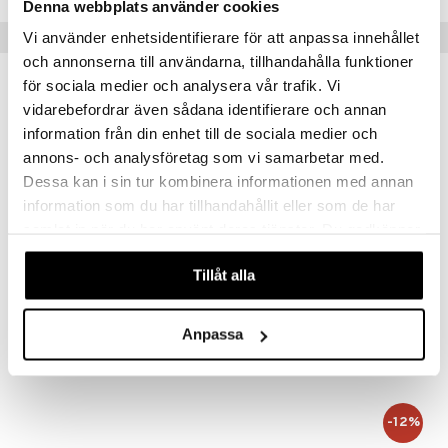
Denna webbplats använder cookies
Suositut tuotteet
Vi använder enhetsidentifierare för att anpassa innehållet
och annonserna till användarna, tillhandahålla funktioner
för sociala medier och analysera vår trafik. Vi
-14%
vidarebefordrar även sådana identifierare och annan
information från din enhet till de sociala medier och
annons- och analysföretag som vi samarbetar med.
Dessa kan i sin tur kombinera informationen med annan
information som du har tillhandahållit eller som de har
samlat in när du har använt deras tjänster. Du godkänner
våra cookies vid fortsatt användande av vår webbplats.
Saatavana useana vaihtoehtona
Tillåt alla
Mila Mittakannu
AdHoc Sytytin ladattava ARC
DORRE
ADHOC
Anpassa
3,85
31,99
4,50
alk.
€
(
€
)
€
-12%