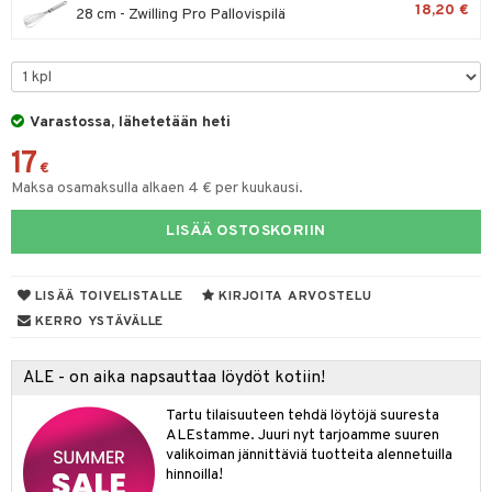
18,20 €
28 cm - Zwilling Pro Pallovispilä
tyisveitset
& Baaritarvikkeet
ttiöveitset
ktroniikka
rinta- & Vihannesveitset
one
Varastossa, lähetetään heti
kkuulaudat
uone
uoneen sisustus
17
€
päveitset
Maksa osamaksulla alkaen 4 € per kuukausi.
one
oneen tarvikkeita
oneen koristelu
tsenteroittimet
a
oneen tekstiilit
 huonekalut
& Saalit
LISÄÄ OSTOSKORIIN
tsisetit
 lamput
tyynyt
LISÄÄ TOIVELISTALLE
KIRJOITA ARVOSTELU
tsitarvikkeet
uoneen säilytys
t
it & Koukut
KERRO YSTÄVÄLLE
anasetit
uoneen tekstiilit
uotteet
risteet
ALE - on aika napsauttaa löydöt kotiin!
anat & Tyynyliinat
ttöön
lytys
elu
 tekstiilit
Tartu tilaisuuteen tehdä löytöjä suuresta
nyt & Peitot
kut
mot & Veistokset
s
iköt & Lyhdyt
tyynyt
 Grillaustarvikkeet
ALEstamme. Juuri nyt tarjoamme suuren
valikoiman jännittäviä tuotteita alennetuilla
nsäilytys & Korit
lot
huonekalut
oneen tekstiilit
 & hyönteissuoja
iköt & Lyhdyt
hinnoilla!
spalvelu