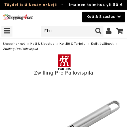
Täydellisiä kesävinkkejä
-
Ilmainen toimitus yli 50 €
Koti & Sisustus
ERKKEJÄ
Kauneudenhoito
JAT
UOTTEITA
Piilolinssit
Shopping4net
»
Koti & Sisustus
»
Keittiö & Tarjoilu
»
Keittiövälineet
»
Zwilling Pro Pallovispilä
Luontaistuotteet
 Tarjoilu
Apteekki
et
Zwilling Pro Pallovispilä
 & Karahvit
Fitness
säilytys
Koti & Sisustus
ekstiilit
Lelut, Lapsi & Vauva
övälineet
Tuotemerkkejä
oneet
Kampanjat
vi, Tee & Espresso
 Mukit