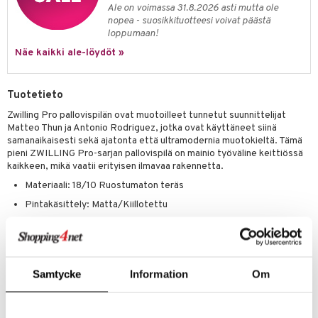
jat
s & Hyllyt
timet
lot
Ale on voimassa 31.8.2026 asti mutta ole
ksiä & vastauksia
nopea - suosikkituotteesi voivat päästä
al Art
karit & Koukut
ynttilät
n ruokinta
mput
loppumaan!
tuotetta
ukut
Näe kaikki ale-löydöt »
lyt
tolamput
oneen tekstiilit
aistus
 verkkokaupasta
näkoristeet
nsäilytys & Korit
tälamput
anasetit
avälineet
ustarvikkeet
Tuotetieto
sit
anat & Tyynyliinat
 Peitteet
Zwilling Pro pallovispilän ovat muotoilleet tunnetut suunnittelijat
nyt & Peitot
Matteo Thun ja Antonio Rodriguez, jotka ovat käyttäneet siinä
maelämä
samanaikaisesti sekä ajatonta että ultramodernia muotokieltä. Tämä
pieni ZWILLING Pro-sarjan pallovispilä on mainio työväline keittiössä
aistus
kaikkeen, mikä vaatii erityisen ilmavaa rakennetta.
Materiaali: 18/10 Ruostumaton teräs
Pintakäsittely: Matta/Kiillotettu
Konepestävä
Zwilling Pro Pallovispilä
Samtycke
Information
Om
Tuotenumero
ICH15-24-XX