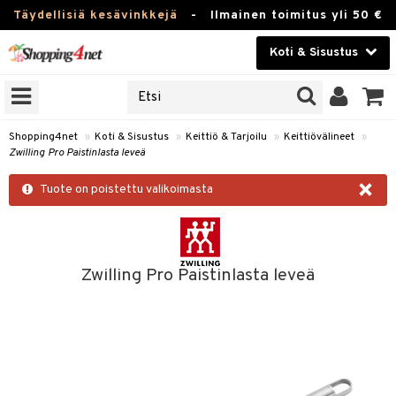
Täydellisiä kesävinkkejä
-
Ilmainen toimitus yli 50 €
Koti & Sisustus
ERKKEJÄ
Kauneudenhoito
JAT
UOTTEITA
Piilolinssit
Shopping4net
»
Koti & Sisustus
»
Keittiö & Tarjoilu
»
Keittiövälineet
»
Zwilling Pro Paistinlasta leveä
Luontaistuotteet
 Tarjoilu
×
Tuote on poistettu valikoimasta
Apteekki
et
 & Karahvit
Fitness
säilytys
Koti & Sisustus
Zwilling Pro Paistinlasta leveä
ekstiilit
Lelut, Lapsi & Vauva
övälineet
Tuotemerkkejä
oneet
Kampanjat
vi, Tee & Espresso
 Mukit