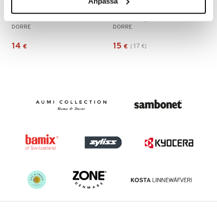
Anpassa
Allie Omenaleikkuri 12 lohkoa
Clea-sitruspuristin
DORRE
DORRE
14
15
17
€
€
(
€
)