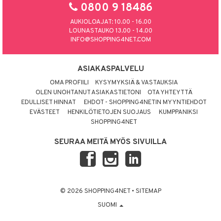
0800 9 18486
AUKIOLOAJAT: 10.00 - 16.00
LOUNASTAUKO 13.00 - 14.00
INFO@SHOPPING4NET.COM
ASIAKASPALVELU
OMA PROFIILI
KYSYMYKSIÄ & VASTAUKSIA
OLEN UNOHTANUT ASIAKASTIETONI
OTA YHTEYTTÄ
EDULLISET HINNAT
EHDOT - SHOPPING4NETIN MYYNTIEHDOT
EVÄSTEET
HENKILÖTIETOJEN SUOJAUS
KUMPPANIKSI
SHOPPING4NET
SEURAA MEITÄ MYÖS SIVUILLA
© 2026 SHOPPING4NET
•
SITEMAP
SUOMI