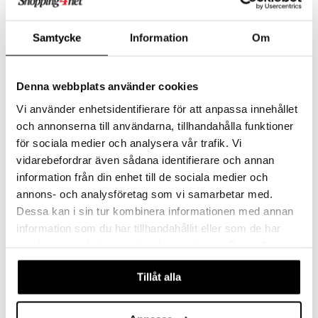
jat
s & Hyllyt
timet
lot
ksiä & vastauksia
al Art
karit & Koukut
ynttilät
n ruokinta
mput
Samtycke
Information
Om
tuotetta
ukut
lyt
tolamput
oneen tekstiilit
aistus
 verkkokaupasta
näkoristeet
nsäilytys & Korit
tälamput
anasetit
avälineet
ustarvikkeet
Saatavana useana vaihtoehtona
Denna webbplats använder cookies
sit
anat & Tyynyliinat
 Peitteet
Vi använder enhetsidentifierare för att anpassa innehållet
Mila Mittakannu
AdHoc Sytytin ladattava ARC
DORRE
ADHOC
och annonserna till användarna, tillhandahålla funktioner
nyt & Peitot
maelämä
för sociala medier och analysera vår trafik. Vi
3,85
31,99
4,50
alk.
€
(
€
)
€
aistus
vidarebefordrar även sådana identifierare och annan
information från din enhet till de sociala medier och
annons- och analysföretag som vi samarbetar med.
-12%
Dessa kan i sin tur kombinera informationen med annan
information som du har tillhandahållit eller som de har
samlat in när du har använt deras tjänster. Du godkänner
våra cookies vid fortsatt användande av vår webbplats.
Tillåt alla