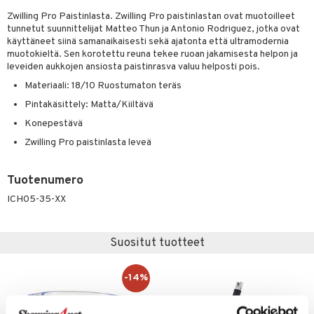
Zwilling Pro Paistinlasta. Zwilling Pro paistinlastan ovat muotoilleet
tyisveitset
& Baaritarvikkeet
tunnetut suunnittelijat Matteo Thun ja Antonio Rodriguez, jotka ovat
käyttäneet siinä samanaikaisesti sekä ajatonta että ultramodernia
ttiöveitset
ktroniikka
muotokieltä. Sen korotettu reuna tekee ruoan jakamisesta helpon ja
leveiden aukkojen ansiosta paistinrasva valuu helposti pois.
rinta- & Vihannesveitset
one
Materiaali: 18/10 Ruostumaton teräs
kkuulaudat
uone
uoneen sisustus
Pintakäsittely: Matta/Kiiltävä
päveitset
one
oneen tarvikkeita
oneen koristelu
Konepestävä
tsenteroittimet
Zwilling Pro paistinlasta leveä
a
oneen tekstiilit
 huonekalut
& Saalit
tsisetit
 lamput
tyynyt
Tuotenumero
tsitarvikkeet
uoneen säilytys
t
it & Koukut
ICH05-35-XX
anasetit
uoneen tekstiilit
uotteet
risteet
Suositut tuotteet
anat & Tyynyliinat
ttöön
lytys
elu
 tekstiilit
nyt & Peitot
kut
mot & Veistokset
s
iköt & Lyhdyt
tyynyt
 Grillaustarvikkeet
-14%
nsäilytys & Korit
lot
huonekalut
oneen tekstiilit
 & hyönteissuoja
iköt & Lyhdyt
spalvelu