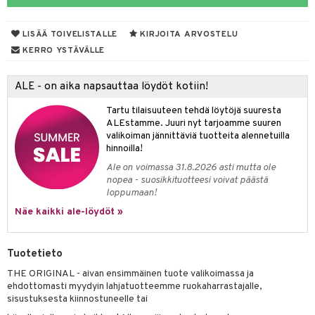
tyisveitset
& Baaritarvikkeet
LISÄÄ TOIVELISTALLE
KIRJOITA ARVOSTELU
ttiöveitset
ktroniikka
KERRO YSTÄVÄLLE
rinta- & Vihannesveitset
one
ALE - on aika napsauttaa löydöt kotiin!
kkuulaudat
uone
uoneen sisustus
Tartu tilaisuuteen tehdä löytöjä suuresta
päveitset
one
oneen tarvikkeita
oneen koristelu
ALEstamme. Juuri nyt tarjoamme suuren
valikoiman jännittäviä tuotteita alennetuilla
tsenteroittimet
a
oneen tekstiilit
 huonekalut
& Saalit
hinnoilla!
tsisetit
Ale on voimassa 31.8.2026 asti mutta ole
 lamput
tyynyt
nopea - suosikkituotteesi voivat päästä
tsitarvikkeet
loppumaan!
uoneen säilytys
t
it & Koukut
Näe kaikki ale-löydöt »
anasetit
uoneen tekstiilit
uotteet
risteet
anat & Tyynyliinat
ttöön
lytys
elu
 tekstiilit
Tuotetieto
nyt & Peitot
kut
mot & Veistokset
s
iköt & Lyhdyt
tyynyt
 Grillaustarvikkeet
THE ORIGINAL - aivan ensimmäinen tuote valikoimassa ja
ehdottomasti myydyin lahjatuotteemme ruokaharrastajalle,
nsäilytys & Korit
lot
huonekalut
oneen tekstiilit
 & hyönteissuoja
iköt & Lyhdyt
sisustuksesta kiinnostuneelle tai
spalvelu