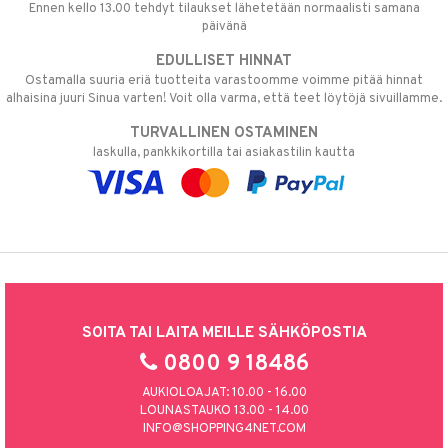
Ennen kello 13.00 tehdyt tilaukset lähetetään normaalisti samana
päivänä
EDULLISET HINNAT
Ostamalla suuria eriä tuotteita varastoomme voimme pitää hinnat
alhaisina juuri Sinua varten! Voit olla varma, että teet löytöjä sivuillamme.
TURVALLINEN OSTAMINEN
laskulla, pankkikortilla tai asiakastilin kautta
SOITA TAI LAITA MEILLE SÄHKÖPOSTIA
0800 9 18486
AUKIOLOAJAT: 10.00 - 16.00
LOUNASTAUKO 13.00 - 14.00
INFO@SHOPPING4NET.COM