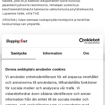
jat
hänelle, jolla on jo kaikkea! Alkuperäinen tuote koostuu
s & Hyllyt
timet
lot
ksiä & vastauksia
japanilaistyylisestä raastimesta, Himalajan suolasta ja
al Art
käsittelemättömästä tammesta valmistetusta pöytätelineestä.
karit & Koukut
ynttilät
n ruokinta
mput
tuotetta
Lupamme teille, että THE
ukut
lyt
tolamput
oneen tekstiilit
aistus
ORIGINAL tulee olemaan ruokapöydän keskipiste ja herättää
 verkkokaupasta
keskusteluja sen ympärillä.
näkoristeet
nsäilytys & Korit
tälamput
anasetit
avälineet
ustarvikkeet
sit
anat & Tyynyliinat
 Peitteet
Tuotenumero
nyt & Peitot
maelämä
IUA62-1-XX
aistus
Samtycke
Information
Om
Suositut tuotteet
Denna webbplats använder cookies
-14%
Vi använder enhetsidentifierare för att anpassa innehållet
och annonserna till användarna, tillhandahålla funktioner
för sociala medier och analysera vår trafik. Vi
vidarebefordrar även sådana identifierare och annan
information från din enhet till de sociala medier och
annons- och analysföretag som vi samarbetar med.