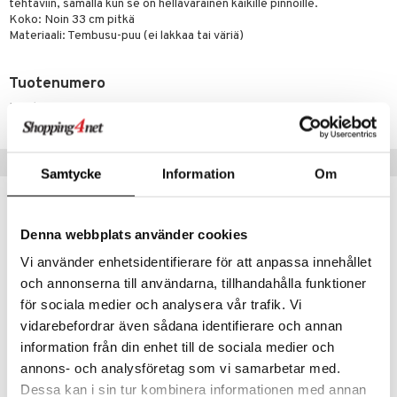
jat
tehtäviin, samalla kun se on hellävarainen kaikille pinnoille.
s & Hyllyt
timet
lot
ksiä & vastauksia
Koko: Noin 33 cm pitkä
al Art
Materiaali: Tembusu-puu (ei lakkaa tai väriä)
karit & Koukut
ynttilät
n ruokinta
mput
tuotetta
ukut
lyt
tolamput
oneen tekstiilit
aistus
Tuotenumero
 verkkokaupasta
näkoristeet
nsäilytys & Korit
tälamput
anasetit
avälineet
ustarvikkeet
IHA65-1-XX
sit
anat & Tyynyliinat
 Peitteet
nyt & Peitot
Vinkkejä sinulle
maelämä
Samtycke
Information
Om
aistus
Denna webbplats använder cookies
Vi använder enhetsidentifierare för att anpassa innehållet
och annonserna till användarna, tillhandahålla funktioner
för sociala medier och analysera vår trafik. Vi
vidarebefordrar även sådana identifierare och annan
information från din enhet till de sociala medier och
annons- och analysföretag som vi samarbetar med.
Jälkiruokalusikka puusta, 4 kpl pakkaus
Pitkä puinen sekoitin
Dessa kan i sin tur kombinera informationen med annan