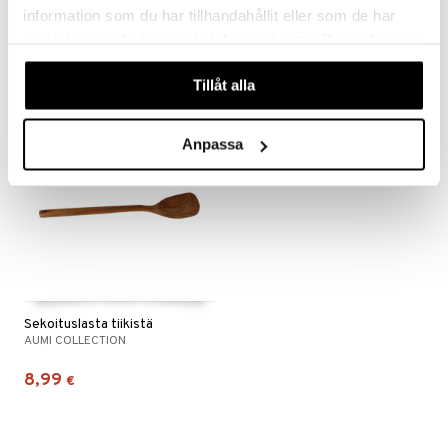
AUMI COLLECTION
AUMI COLLECTION
information som du har tillhandahållit eller som de har
samlat in när du har använt deras tjänster. Du godkänner
7,99
5,99
€
€
våra cookies vid fortsatt användande av vår webbplats.
Tillåt alla
Anpassa
Sekoituslasta tiikistä
AUMI COLLECTION
8,99
€