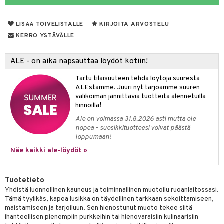
tyisveitset
& Baaritarvikkeet
LISÄÄ TOIVELISTALLE
KIRJOITA ARVOSTELU
ttiöveitset
ktroniikka
KERRO YSTÄVÄLLE
rinta- & Vihannesveitset
one
ALE - on aika napsauttaa löydöt kotiin!
kkuulaudat
uone
uoneen sisustus
Tartu tilaisuuteen tehdä löytöjä suuresta
päveitset
one
oneen tarvikkeita
oneen koristelu
ALEstamme. Juuri nyt tarjoamme suuren
valikoiman jännittäviä tuotteita alennetuilla
tsenteroittimet
a
oneen tekstiilit
 huonekalut
& Saalit
hinnoilla!
tsisetit
Ale on voimassa 31.8.2026 asti mutta ole
 lamput
tyynyt
nopea - suosikkituotteesi voivat päästä
tsitarvikkeet
loppumaan!
uoneen säilytys
t
it & Koukut
Näe kaikki ale-löydöt »
anasetit
uoneen tekstiilit
uotteet
risteet
anat & Tyynyliinat
ttöön
lytys
elu
 tekstiilit
Tuotetieto
Yhdistä luonnollinen kauneus ja toiminnallinen muotoilu ruoanlaitossasi.
nyt & Peitot
kut
mot & Veistokset
s
iköt & Lyhdyt
tyynyt
 Grillaustarvikkeet
Tämä tyylikäs, kapea lusikka on täydellinen tarkkaan sekoittamiseen,
maistamiseen ja tarjoiluun. Sen hienostunut muoto tekee siitä
nsäilytys & Korit
lot
huonekalut
oneen tekstiilit
 & hyönteissuoja
iköt & Lyhdyt
spalvelu
ihanteellisen pienempiin purkkeihin tai hienovaraisiin kulinaarisiin