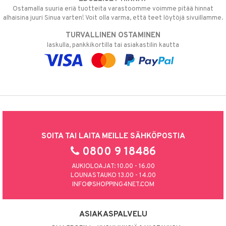
Ostamalla suuria eriä tuotteita varastoomme voimme pitää hinnat
alhaisina juuri Sinua varten! Voit olla varma, että teet löytöjä sivuillamme.
TURVALLINEN OSTAMINEN
laskulla, pankkikortilla tai asiakastilin kautta
SOITA TAI LAITA MEILLE SÄHKÖPOSTIA
0800 9 18486
AUKIOLOAJAT: 10.00 - 16.00
LOUNASTAUKO 13.00 - 14.00
INFO@SHOPPING4NET.COM
ASIAKASPALVELU