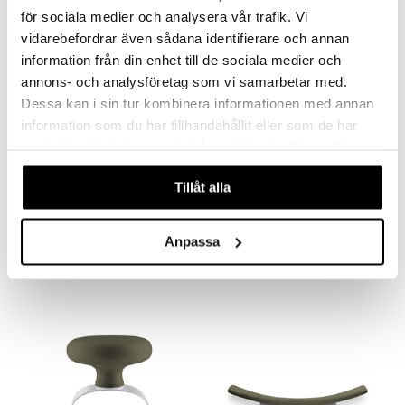
för sociala medier och analysera vår trafik. Vi
vidarebefordrar även sådana identifierare och annan
information från din enhet till de sociala medier och
annons- och analysföretag som vi samarbetar med.
Dessa kan i sin tur kombinera informationen med annan
information som du har tillhandahållit eller som de har
samlat in när du har använt deras tjänster. Du godkänner
våra cookies vid fortsatt användande av vår webbplats.
Tillåt alla
Eva Solo Green Tool Maustehakkuri
Eva Solo Green Tool Sitruspuserrin
EVA SOLO
EVA SOLO
Anpassa
36,24
19,71
€
€