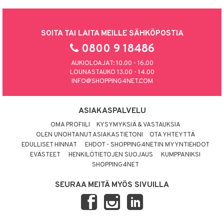
SOITA TAI LAITA MEILLE SÄHKÖPOSTIA
0800 9 18486
AUKIOLOAJAT: 10.00 - 16.00
LOUNASTAUKO 13.00 - 14.00
INFO@SHOPPING4NET.COM
ASIAKASPALVELU
OMA PROFIILI
KYSYMYKSIÄ & VASTAUKSIA
OLEN UNOHTANUT ASIAKASTIETONI
OTA YHTEYTTÄ
EDULLISET HINNAT
EHDOT - SHOPPING4NETIN MYYNTIEHDOT
EVÄSTEET
HENKILÖTIETOJEN SUOJAUS
KUMPPANIKSI
SHOPPING4NET
SEURAA MEITÄ MYÖS SIVUILLA