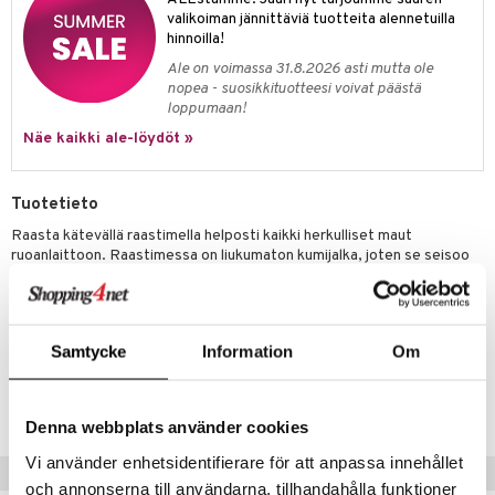
jat
s & Hyllyt
timet
lot
valikoiman jännittäviä tuotteita alennetuilla
ksiä & vastauksia
hinnoilla!
al Art
karit & Koukut
ynttilät
n ruokinta
mput
tuotetta
Ale on voimassa 31.8.2026 asti mutta ole
ukut
lyt
tolamput
oneen tekstiilit
aistus
nopea - suosikkituotteesi voivat päästä
 verkkokaupasta
loppumaan!
näkoristeet
nsäilytys & Korit
tälamput
anasetit
avälineet
ustarvikkeet
Näe kaikki ale-löydöt »
sit
anat & Tyynyliinat
 Peitteet
nyt & Peitot
maelämä
Tuotetieto
Raasta kätevällä raastimella helposti kaikki herkulliset maut
aistus
ruoanlaittoon. Raastimessa on liukumaton kumijalka, joten se seisoo
aina tukevasti leikkuulaudalla tai työtasolla ja sitä on helppo käsitellä.
Käytä keskikokoista raastinta esimerkiksi omenoiden, porkkanoiden
tai perunoiden raastamiseen röstiä varten. Tai koville juustoille.
Samtycke
Information
Om
Tuotenumero
ITO20-1-FIN
Denna webbplats använder cookies
Vi använder enhetsidentifierare för att anpassa innehållet
Vinkkejä sinulle
och annonserna till användarna, tillhandahålla funktioner