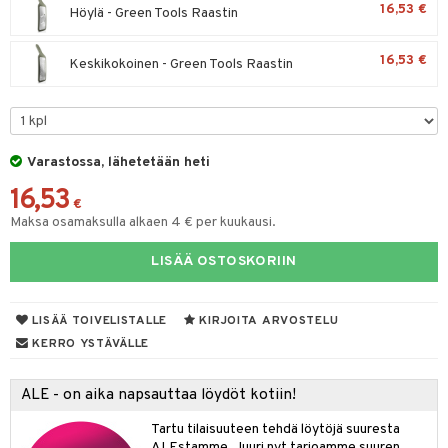
16,53 €
Höylä - Green Tools Raastin
tyisveitset
& Baaritarvikkeet
16,53 €
Keskikokoinen - Green Tools Raastin
ttiöveitset
ktroniikka
rinta- & Vihannesveitset
one
kkuulaudat
uone
uoneen sisustus
Varastossa, lähetetään heti
päveitset
one
oneen tarvikkeita
oneen koristelu
16,53
tsenteroittimet
€
a
oneen tekstiilit
 huonekalut
& Saalit
Maksa osamaksulla alkaen 4 € per kuukausi.
tsisetit
 lamput
tyynyt
LISÄÄ OSTOSKORIIN
tsitarvikkeet
uoneen säilytys
t
it & Koukut
anasetit
uoneen tekstiilit
uotteet
risteet
LISÄÄ TOIVELISTALLE
KIRJOITA ARVOSTELU
KERRO YSTÄVÄLLE
anat & Tyynyliinat
ttöön
lytys
elu
 tekstiilit
nyt & Peitot
kut
mot & Veistokset
s
iköt & Lyhdyt
tyynyt
 Grillaustarvikkeet
ALE - on aika napsauttaa löydöt kotiin!
nsäilytys & Korit
lot
huonekalut
oneen tekstiilit
 & hyönteissuoja
iköt & Lyhdyt
Tartu tilaisuuteen tehdä löytöjä suuresta
spalvelu
ALEstamme. Juuri nyt tarjoamme suuren