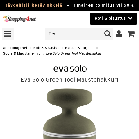
Täydellisiä kesävinkkejä
-
Ilmainen toimitus yli 50 €
Koti & Sisustus
ERKKEJÄ
Kauneudenhoito
JAT
UOTTEITA
Piilolinssit
Shopping4net
»
Koti & Sisustus
»
Keittiö & Tarjoilu
»
Suola & Maustemyllyt
»
Eva Solo Green Tool Maustehakkuri
Luontaistuotteet
 Tarjoilu
Apteekki
et
Eva Solo Green Tool Maustehakkuri
 & Karahvit
Fitness
säilytys
Koti & Sisustus
ekstiilit
Lelut, Lapsi & Vauva
välineet
Tuotemerkkejä
oneet
Kampanjat
vi, Tee & Espresso
 Mukit