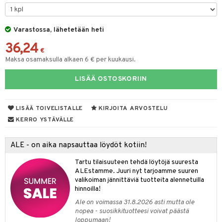
tyisveitset
& Baaritarvikkeet
Varastossa, lähetetään heti
ttiöveitset
ktroniikka
36,24
rinta- & Vihannesveitset
€
one
Maksa osamaksulla alkaen 6 € per kuukausi.
kkuulaudat
uone
uoneen sisustus
LISÄÄ OSTOSKORIIN
päveitset
one
oneen tarvikkeita
oneen koristelu
tsenteroittimet
a
oneen tekstiilit
 huonekalut
& Saalit
LISÄÄ TOIVELISTALLE
KIRJOITA ARVOSTELU
tsisetit
KERRO YSTÄVÄLLE
 lamput
tyynyt
tsitarvikkeet
uoneen säilytys
t
it & Koukut
ALE - on aika napsauttaa löydöt kotiin!
anasetit
uoneen tekstiilit
uotteet
risteet
Tartu tilaisuuteen tehdä löytöjä suuresta
ALEstamme. Juuri nyt tarjoamme suuren
anat & Tyynyliinat
ttöön
lytys
elu
 tekstiilit
valikoiman jännittäviä tuotteita alennetuilla
hinnoilla!
nyt & Peitot
kut
mot & Veistokset
s
iköt & Lyhdyt
tyynyt
 Grillaustarvikkeet
Ale on voimassa 31.8.2026 asti mutta ole
nsäilytys & Korit
lot
huonekalut
oneen tekstiilit
timet
iköt & Lyhdyt
nopea - suosikkituotteesi voivat päästä
spalvelu
loppumaan!