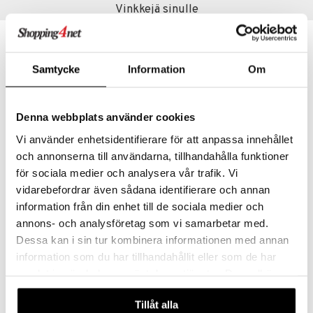
Vinkkejä sinulle
Samtycke
Information
Om
Denna webbplats använder cookies
Vi använder enhetsidentifierare för att anpassa innehållet
och annonserna till användarna, tillhandahålla funktioner
för sociala medier och analysera vår trafik. Vi
Eva Solo Green Tool Burgeripuristin
Eva Solo Green Tool Salaattilinko
vidarebefordrar även sådana identifierare och annan
EVA SOLO
EVA SOLO
information från din enhet till de sociala medier och
annons- och analysföretag som vi samarbetar med.
21,84
49,43
€
€
Dessa kan i sin tur kombinera informationen med annan
information som du har tillhandahållit eller som de har
samlat in när du har använt deras tjänster. Du godkänner
våra cookies vid fortsatt användande av vår webbplats.
Tillåt alla