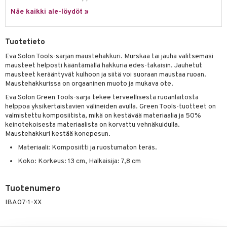
jat
s & Hyllyt
n ruokinta
lot
ksiä & vastauksia
Näe kaikki ale-löydöt »
al Art
karit & Koukut
ynttilät
mput
tuotetta
ukut
lyt
tolamput
oneen tekstiilit
avälineet
aistus
Tuotetieto
 verkkokaupasta
näkoristeet
nsäilytys & Korit
tälamput
anasetit
Eva Solon Tools-sarjan maustehakkuri. Murskaa tai jauha valitsemasi
ustarvikkeet
mausteet helposti kääntämällä hakkuria edes-takaisin. Jauhetut
sit
anat & Tyynyliinat
 Peitteet
maelämä
mausteet kerääntyvät kulhoon ja siitä voi suoraan maustaa ruoan.
Maustehakkurissa on orgaaninen muoto ja mukava ote.
nyt & Peitot
aistus
Eva Solon Green Tools-sarja tekee terveellisestä ruoanlaitosta
helppoa yksikertaistavien välineiden avulla. Green Tools-tuotteet on
valmistettu komposiitista, mikä on kestävää materiaalia ja 50%
keinotekoisesta materiaalista on korvattu vehnäkuidulla.
Maustehakkuri kestää konepesun.
Materiaali: Komposiitti ja ruostumaton teräs.
Koko: Korkeus: 13 cm, Halkaisija: 7,8 cm
Tuotenumero
IBA07-1-XX