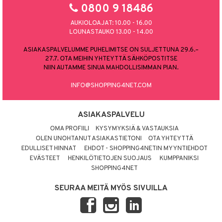
0800 9 18486
AUKIOLOAJAT: 10.00 - 16.00
LOUNASTAUKO 13.00 - 14.00
ASIAKASPALVELUMME PUHELIMITSE ON SULJETTUNA 29.6.–
27.7. OTA MEIHIN YHTEYTTÄ SÄHKÖPOSTITSE
NIIN AUTAMME SINUA MAHDOLLISIMMAN PIAN.
INFO@SHOPPING4NET.COM
ASIAKASPALVELU
OMA PROFIILI
KYSYMYKSIÄ & VASTAUKSIA
OLEN UNOHTANUT ASIAKASTIETONI
OTA YHTEYTTÄ
EDULLISET HINNAT
EHDOT - SHOPPING4NETIN MYYNTIEHDOT
EVÄSTEET
HENKILÖTIETOJEN SUOJAUS
KUMPPANIKSI
SHOPPING4NET
SEURAA MEITÄ MYÖS SIVUILLA