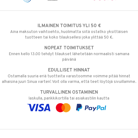
ILMAINEN TOIMITUS YLI 50 €
Aina maksuton vaihtoehto, huolimatta siitä ostatko yksittäisen
tuotteen tai koko tilauksellesi joka ylittää 50 €.
NOPEAT TOIMITUKSET
Ennen kello 13.00 tehdyt tilaukset lähetetään normaalisti samana
päivänä
EDULLISET HINNAT
Ostamalla suuria eriä tuotteita varastoomme voimme pitää hinnat
alhaisina juuri Sinua varten! Voit olla varma, että teet löytöjä sivuillamme.
TURVALLINEN OSTAMINEN
laskulla, pankkikortilla tai asiakastilin kautta