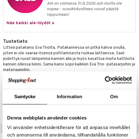
jat
s & Hyllyt
timet
lot
Ale on voimassa 31.8.2026 asti mutta ole
ksiä & vastauksia
nopea - suosikkituotteesi voivat päästä
al Art
karit & Koukut
ynttilät
n ruokinta
mput
loppumaan!
tuotetta
ukut
Näe kaikki ale-löydöt »
lyt
tolamput
oneen tekstiilit
aistus
 verkkokaupasta
näkoristeet
nsäilytys & Korit
tälamput
anasetit
avälineet
ustarvikkeet
Tuotetieto
sit
anat & Tyynyliinat
 Peitteet
Litteä patakansi Eva Triolta. Patakannessa on pitkä kahva sivulla,
joten ei ole vaaraa itsensä polttamisesta ruokaa laittaessa. Saat
nyt & Peitot
maelämä
pidettyä ruoat lämpiminä kannen alla ja myös kasattua muita kattiloita
kannen ollessa kiinni. Sama kansi sopii kaikkiin Eva Trio -patasarjoihin ja
aistus
materiaaleihin.
Materiaali: Ruostumaton teräs
Konepesun kestävä
Samtycke
Information
Om
Tuotenumero
IAT91-20-XX
Denna webbplats använder cookies
Vi använder enhetsidentifierare för att anpassa innehållet
Suositut tuotteet
och annonserna till användarna, tillhandahålla funktioner