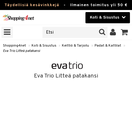
Täydellisiä kesävinkkejä
-
Ilmainen toimitus yli 50 €
Koti & Sisustus
ERKKEJÄ
Kauneudenhoito
JAT
UOTTEITA
Piilolinssit
Shopping4net
»
Koti & Sisustus
»
Keittiö & Tarjoilu
»
Padat & Kattilat
»
Eva Trio Litteä patakansi
Luontaistuotteet
 Tarjoilu
Apteekki
et
Eva Trio Litteä patakansi
 & Karahvit
Fitness
säilytys
Koti & Sisustus
ekstiilit
Lelut, Lapsi & Vauva
välineet
Tuotemerkkejä
oneet
Kampanjat
vi, Tee & Espresso
 Mukit