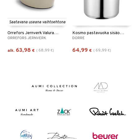
Saatavana useana vaihtoehtona
Orrefors Jernverk Valurautapata 3.5L
Kosmo pastavuoka sisäosalla
ORREFORS JERNVERK
DORRE
63,98
64,99
68,99
69,99
alk.
€
(
€
)
€
(
€
)