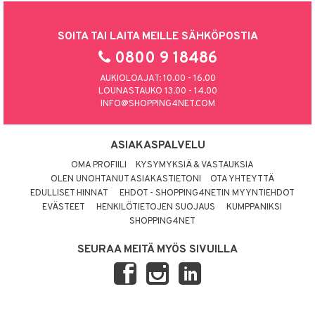
SOITA TAI LAITA MEILLE SÄHKÖPOSTIA
0800 9 18486
AUKIOLOAJAT: 10.00 - 16.00
LOUNASTAUKO 13.00 - 14.00
INFO@SHOPPING4NET.COM
ASIAKASPALVELU
OMA PROFIILI
KYSYMYKSIÄ & VASTAUKSIA
OLEN UNOHTANUT ASIAKASTIETONI
OTA YHTEYTTÄ
EDULLISET HINNAT
EHDOT - SHOPPING4NETIN MYYNTIEHDOT
EVÄSTEET
HENKILÖTIETOJEN SUOJAUS
KUMPPANIKSI
SHOPPING4NET
SEURAA MEITÄ MYÖS SIVUILLA