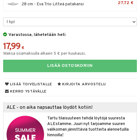
27,72 €
28 cm - Eva Trio Litteä patakansi
tyisveitset
& Baaritarvikkeet
ttiöveitset
ktroniikka
rinta- & Vihannesveitset
one
Varastossa, lähetetään heti
kkuulaudat
uone
uoneen sisustus
17,99
€
päveitset
Maksa osamaksulla alkaen 5 € per kuukausi.
one
oneen tarvikkeita
oneen koristelu
tsenteroittimet
a
oneen tekstiilit
 huonekalut
& Saalit
LISÄÄ OSTOSKORIIN
tsisetit
 lamput
tyynyt
LISÄÄ TOIVELISTALLE
KIRJOITA ARVOSTELU
tsitarvikkeet
uoneen säilytys
t
it & Koukut
KERRO YSTÄVÄLLE
anasetit
uoneen tekstiilit
uotteet
risteet
ALE - on aika napsauttaa löydöt kotiin!
anat & Tyynyliinat
ttöön
lytys
elu
 tekstiilit
Tartu tilaisuuteen tehdä löytöjä suuresta
nyt & Peitot
kut
mot & Veistokset
s
iköt & Lyhdyt
tyynyt
 Grillaustarvikkeet
ALEstamme. Juuri nyt tarjoamme suuren
valikoiman jännittäviä tuotteita alennetuilla
nsäilytys & Korit
lot
huonekalut
oneen tekstiilit
 & hyönteissuoja
iköt & Lyhdyt
hinnoilla!
spalvelu