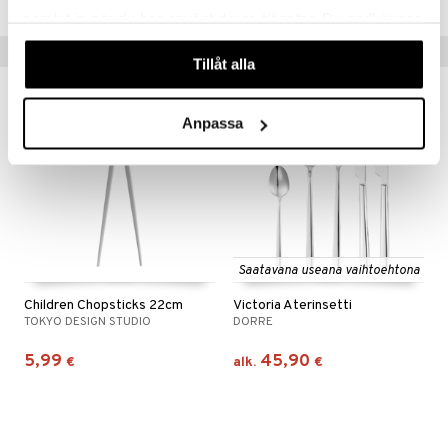
samlat in när du har använt deras tjänster. Du godkänner
våra cookies vid fortsatt användande av vår webbplats.
Suositut tuotteet
Tillåt alla
Anpassa
Saatavana useana vaihtoehtona
Children Chopsticks 22cm
Victoria Aterinsetti
TOKYO DESIGN STUDIO
DORRE
5,99
45,90
€
alk.
€