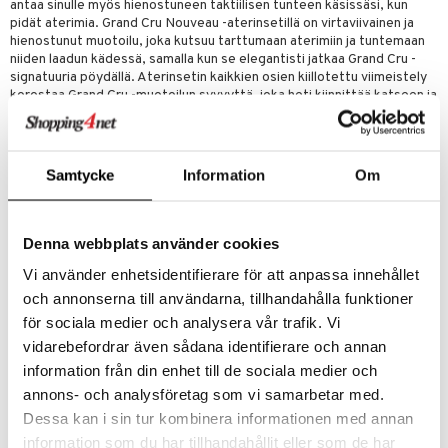
antaa sinulle myös hienostuneen taktiilisen tunteen käsissäsi, kun
pidät aterimia. Grand Cru Nouveau -aterinsetillä on virtaviivainen ja
hienostunut muotoilu, joka kutsuu tarttumaan aterimiin ja tuntemaan
niiden laadun kädessä, samalla kun se elegantisti jatkaa Grand Cru -
signatuuria pöydällä. Aterinsetin kaikkien osien kiillotettu viimeistely
korostaa Grand Cru -muotoilun syvyyttä, joka heti kiinnittää katseen ja
luo ainutlaatuisen visuaalisen kokemuksen, jonka vain alkuperäinen
Grand Cru -estetiikka voi tarjota. Hienostuneella viimeistelyllään ja
maailmankuuluilla, toistuvilla raidoilla, jotka on integroitu kiillotettuun
teräkseen, aterinsetti sopii täydellisesti sekä klassisen valkoisen
Samtycke
Information
Om
Grand Cru -astiaston, Grand Cru Cottage -kokoelman että kaikkien
värillisten Grand Cru -osien kanssa sarjassa. Grand Cru Nouveau -
aterinsetti täydentää Grand Cru -sarjan monia posliiniosia elegantilla ja
luonnollisella materiaalilla, joka antaa hienovaraisten raitojen tulla esiin
Denna webbplats använder cookies
uudella tavalla – jossa tyylikkään muotokielen ja erottuvan Grand Cru -
Vi använder enhetsidentifierare för att anpassa innehållet
kohokuvioefektin yhdistelmä korostaa kuviota entistä selvemmin.
Ilman että se vie liikaa huomiota. Se on sinun, perheesi ja vieraidesi
och annonserna till användarna, tillhandahålla funktioner
tehtävä. Sillä elämä ei ole asioista. Se on hetkien luomista. Ja sen teet
för sociala medier och analysera vår trafik. Vi
itse.
vidarebefordrar även sådana identifierare och annan
Materiaali: Kierrätetty teräs
information från din enhet till de sociala medier och
annons- och analysföretag som vi samarbetar med.
Tuotenumero
Dessa kan i sin tur kombinera informationen med annan
IUA54-1-XX
information som du har tillhandahållit eller som de har