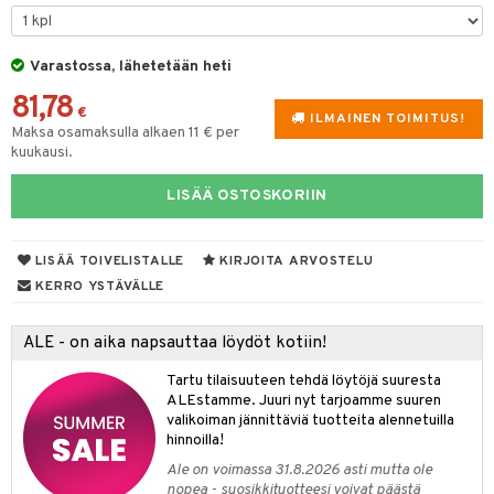
tyisveitset
& Baaritarvikkeet
Varastossa, lähetetään heti
ttiöveitset
ktroniikka
81,78
rinta- & Vihannesveitset
€
one
ILMAINEN TOIMITUS!
Maksa osamaksulla alkaen 11 € per
kkuulaudat
kuukausi.
uone
uoneen sisustus
päveitset
one
oneen tarvikkeita
oneen koristelu
LISÄÄ OSTOSKORIIN
tsenteroittimet
a
oneen tekstiilit
 huonekalut
& Saalit
tsisetit
LISÄÄ TOIVELISTALLE
KIRJOITA ARVOSTELU
 lamput
tyynyt
KERRO YSTÄVÄLLE
tsitarvikkeet
uoneen säilytys
t
it & Koukut
ALE - on aika napsauttaa löydöt kotiin!
anasetit
uoneen tekstiilit
uotteet
risteet
Tartu tilaisuuteen tehdä löytöjä suuresta
anat & Tyynyliinat
ttöön
lytys
elu
 tekstiilit
ALEstamme. Juuri nyt tarjoamme suuren
valikoiman jännittäviä tuotteita alennetuilla
nyt & Peitot
kut
mot & Veistokset
s
iköt & Lyhdyt
tyynyt
 Grillaustarvikkeet
hinnoilla!
nsäilytys & Korit
lot
huonekalut
oneen tekstiilit
 & hyönteissuoja
iköt & Lyhdyt
Ale on voimassa 31.8.2026 asti mutta ole
spalvelu
nopea - suosikkituotteesi voivat päästä