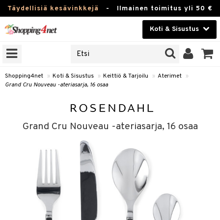
Täydellisiä kesävinkkejä
-
Ilmainen toimitus yli 50 €
Koti & Sisustus
ERKKEJÄ
Kauneudenhoito
JAT
UOTTEITA
Piilolinssit
Shopping4net
»
Koti & Sisustus
»
Keittiö & Tarjoilu
»
Aterimet
»
Grand Cru Nouveau -ateriasarja, 16 osaa
Luontaistuotteet
 Tarjoilu
Apteekki
et
Grand Cru Nouveau -ateriasarja, 16 osaa
 & Karahvit
Fitness
säilytys
Koti & Sisustus
ekstiilit
Lelut, Lapsi & Vauva
välineet
Tuotemerkkejä
oneet
Kampanjat
vi, Tee & Espresso
 Mukit