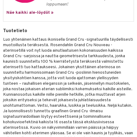
jat
s & Hyllyt
timet
lot
loppumaan!
ksiä & vastauksia
al Art
karit & Koukut
Näe kaikki ale-löydöt »
ynttilät
n ruokinta
mput
tuotetta
ukut
lyt
tolamput
oneen tekstiilit
aistus
 verkkokaupasta
Tuotetieto
näkoristeet
nsäilytys & Korit
tälamput
anasetit
avälineet
ustarvikkeet
Luo yhtenäinen kattaus ikonisella Grand Cru -signatuurilla täydellisesti
sit
anat & Tyynyliinat
 Peitteet
muotoillusta teräksestä. Rosendahlin Grand Cru Nouveau -
aterinsetillä voit nyt luoda ainutlaatuisen kokonaisuuden kaikissa
nyt & Peitot
maelämä
Grand Cru -sarjoissa ja nauttia geometrisesta tarkkuudesta, jonka
kauniisti suunniteltu 100 % kierrätetystä teräksestä valmistettu
aistus
aterinsetti tuo kattaukseesi. Jokainen yksittäinen aterinosa on
suunniteltu harmonisoimaan Grand Cru -posliinin hienostuneiden
yksityiskohtien kanssa, jotta voit luoda ajattoman ylellisyyden
tunteen – rauhallisen eleganssin ja selkeän, jäsennellyn muotokielen,
joka nostaa jokaisen aterian subliimiksi kokemukseksi kaikille aisteille.
Kunnianosoitus kaikille niille pienille hetkille, jotka muuttavat arjen
joksikin erityiseksi ja tekevät jokaisesta juhlatilaisuudesta
unohtumattoman. Veitsi, haarukka, lusikka ja teelusikka. Neljä kutakin.
Ja luonnollisesti tunnettu graafinen Grand Cru -ilmaisu
signatuuriraidoillaan löytyy esteettisenä ja toiminnallisena
kohokuvioefektinä kaikista 16 osasta tässä eksklusiivisessa
aterinsetissä. Kuvio on näkyvimmillään varren päässä ja häipyy
vähitellen kohti aterimen yläosaa. Se ei ole vain kaunis ja tyylikäs, vaan