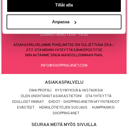
Tillåt alla
tyisveitset
& Baaritarvikkeet
SOITA TAI LAITA MEILLE SÄHKÖPOSTIA
ttiöveitset
0800 9 18486
Anpassa
rinta- & Vihannesveitset
AUKIOLOAJAT: 10.00 - 16.00
LOUNASTAUKO 13.00 - 14.00
kkuulaudat
ASIAKASPALVELUMME PUHELIMITSE ON SULJETTUNA 29.6.–
päveitset
27.7. OTA MEIHIN YHTEYTTÄ SÄHKÖPOSTITSE
NIIN AUTAMME SINUA MAHDOLLISIMMAN PIAN.
tsenteroittimet
INFO@SHOPPING4NET.COM
tsisetit
tsitarvikkeet
ASIAKASPALVELU
OMA PROFIILI
KYSYMYKSIÄ & VASTAUKSIA
OLEN UNOHTANUT ASIAKASTIETONI
OTA YHTEYTTÄ
EDULLISET HINNAT
EHDOT - SHOPPING4NETIN MYYNTIEHDOT
EVÄSTEET
HENKILÖTIETOJEN SUOJAUS
KUMPPANIKSI
SHOPPING4NET
SEURAA MEITÄ MYÖS SIVUILLA