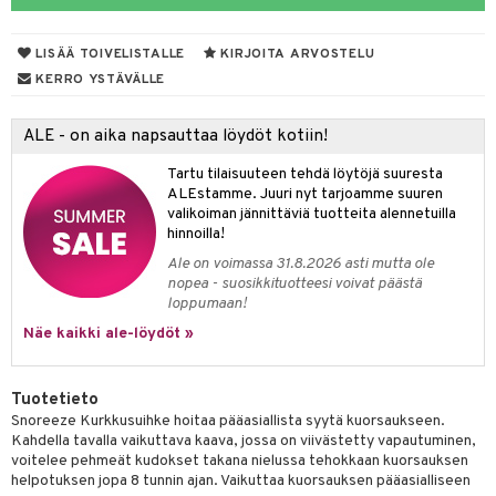
talovoiteet
mmastahnat
 Suolisto
asapaino
LISÄÄ TOIVELISTALLE
KIRJOITA ARVOSTELU
masväliharjat
memittarit
uoto
kamat
KERRO YSTÄVÄLLE
paiden hoito
va nenä
nit & Mineraalit
us
ALE - on aika napsauttaa löydöt kotiin!
än vuoto & tukkoisuus
hyvinvointi
Tartu tilaisuuteen tehdä löytöjä suuresta
kat
kyys ruoalle
ALEstamme. Juuri nyt tarjoamme suuren
valikoiman jännittäviä tuotteita alennetuilla
visukat
toori-intoleranssi
t & Mineraalit
hinnoilla!
Ale on voimassa 31.8.2026 asti mutta ole
vittäin
isukat
& K
nopea - suosikkituotteesi voivat päästä
spalvelu
loppumaan!
iinit
ksiä & vastauksia
Näe kaikki ale-löydöt »
iinit
tuotetta
m
Tuotetieto
 verkkokaupasta
Snoreeze Kurkkusuihke hoitaa pääasiallista syytä kuorsaukseen.
Kahdella tavalla vaikuttava kaava, jossa on viivästetty vapautuminen,
voitelee pehmeät kudokset takana nielussa tehokkaan kuorsauksen
ium
helpotuksen jopa 8 tunnin ajan. Vaikuttaa kuorsauksen pääasialliseen