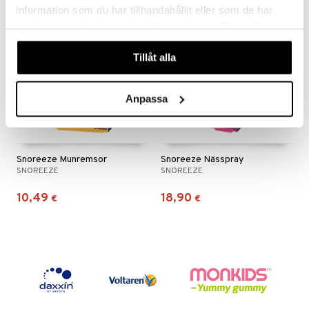
information som du har tillhandahållit eller som de har
samlat in när du har använt deras tjänster. Du godkänner
våra cookies vid fortsatt användande av vår webbplats.
Tillåt alla
Anpassa
Snoreeze Munremsor
Snoreeze Nässpray
SNOREEZE
SNOREEZE
10,49
18,90
€
€