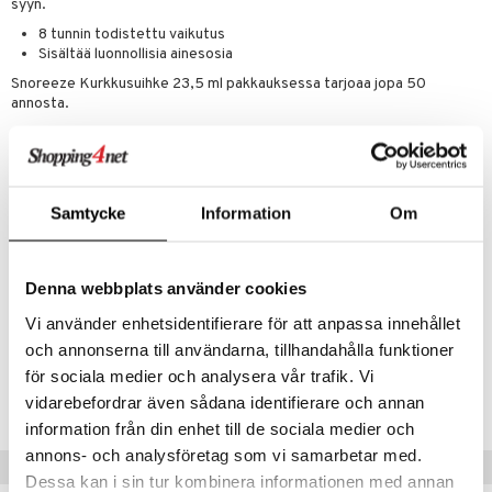
syyn.
tamiinit
8 tunnin todistettu vaikutus
Sisältää luonnollisia ainesosia
Snoreeze Kurkkusuihke 23,5 ml pakkauksessa tarjoaa jopa 50
annosta.
Annostus
Parhaiden tulosten saavuttamiseksi vältä syömistä tai juomista
Snoreeze-kurkkusuihkeen käytön jälkeen. Voit käyttää Snoreeze-
kurkkusuihketta useita kertoja, mutta yleensä yksi riittää.
Samtycke
Information
Om
Ainesosat
Vesi, Poloxamer 407, Sorbitaanistearaatti, Polysorbaatti 60,
Denna webbplats använder cookies
Glyseriini, Piparminttuöljy, Kalsiumsitraatti, Kaliumsorbaatti,
Natriumbentsoaatti, Tokoferyyliasetaatti
Vi använder enhetsidentifierare för att anpassa innehållet
och annonserna till användarna, tillhandahålla funktioner
Tuotenumero
för sociala medier och analysera vår trafik. Vi
ASH02-7U-23.5
vidarebefordrar även sådana identifierare och annan
information från din enhet till de sociala medier och
annons- och analysföretag som vi samarbetar med.
Vinkkejä sinulle
Dessa kan i sin tur kombinera informationen med annan