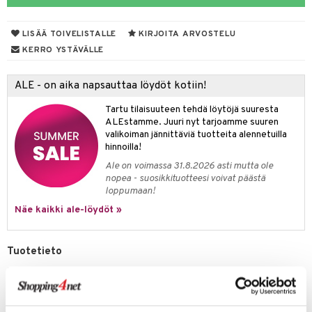
talovoiteet
mmastahnat
 Suolisto
asapaino
LISÄÄ TOIVELISTALLE
KIRJOITA ARVOSTELU
masväliharjat
umemittarit
uoto
kamat
KERRO YSTÄVÄLLE
paiden hoito
nit & Mineraalit
us
ALE - on aika napsauttaa löydöt kotiin!
va nenä
hyvinvointi
Tartu tilaisuuteen tehdä löytöjä suuresta
än vuoto & tukkoisuus
kat
kyys ruoalle
t & Mineraalit
ALEstamme. Juuri nyt tarjoamme suuren
valikoiman jännittäviä tuotteita alennetuilla
visukat
toori-intoleranssi
& K
hinnoilla!
spalvelu
Ale on voimassa 31.8.2026 asti mutta ole
vittäin
isukat
iinit
nopea - suosikkituotteesi voivat päästä
ksiä & vastauksia
loppumaan!
iinit
tuotetta
Näe kaikki ale-löydöt »
m
 verkkokaupasta
Tuotetieto
ium
Suojakorkit Omronin digitaaliselle korvakuumemittarille. Sopii Omron
Gentle Temp 520 & 521 -malleihin. Varmista aina, että puhdas
tamiinit
suojakorkki on paikallaan, kun mittaria käytetään. Vaihda aina käyttäjän
välillä.