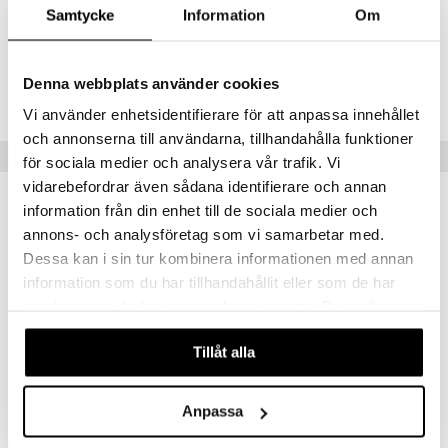
Samtycke
Information
Om
Tuotenumero
Denna webbplats använder cookies
AO554-OM-40
Vi använder enhetsidentifierare för att anpassa innehållet
och annonserna till användarna, tillhandahålla funktioner
Vinkkejä sinulle
för sociala medier och analysera vår trafik. Vi
vidarebefordrar även sådana identifierare och annan
information från din enhet till de sociala medier och
annons- och analysföretag som vi samarbetar med.
Dessa kan i sin tur kombinera informationen med annan
information som du har tillhandahållit eller som de har
samlat in när du har använt deras tjänster. Du godkänner
våra cookies vid fortsatt användande av vår webbplats.
Tillåt alla
Omron M2+ HEM-7188-LE
Anpassa
OMRON