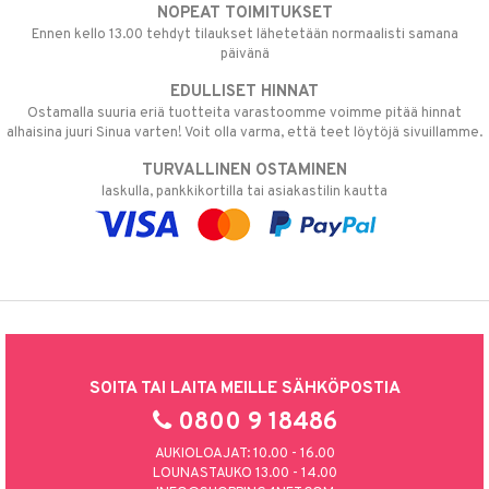
NOPEAT TOIMITUKSET
Ennen kello 13.00 tehdyt tilaukset lähetetään normaalisti samana
päivänä
EDULLISET HINNAT
Ostamalla suuria eriä tuotteita varastoomme voimme pitää hinnat
alhaisina juuri Sinua varten! Voit olla varma, että teet löytöjä sivuillamme.
TURVALLINEN OSTAMINEN
laskulla, pankkikortilla tai asiakastilin kautta
SOITA TAI LAITA MEILLE SÄHKÖPOSTIA
0800 9 18486
AUKIOLOAJAT: 10.00 - 16.00
LOUNASTAUKO 13.00 - 14.00