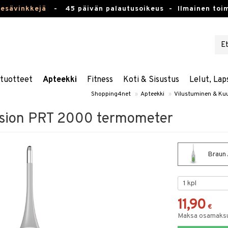
kesävinkkejä
-
45 päivän palautusoikeus -
Ilmainen toim
stuotteet
Apteekki
Fitness
Koti & Sisustus
Lelut, Lap
Shopping4net
»
Apteekki
»
Vilustuminen & K
ision PRT 2000 termometer
Braun 
11,90
€
Maksa osamaksul