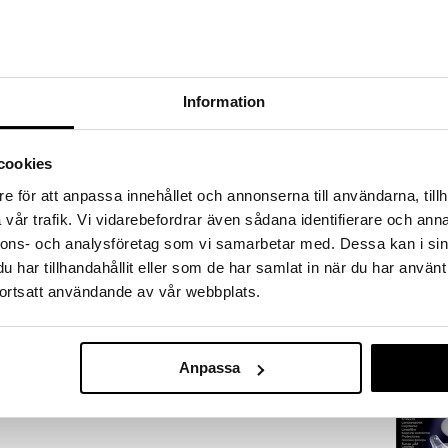
a löydöt kotiin!
isuuteen tehdä löytöjä suuresta ALEstamme. Juuri
mme suuren valikoiman jännittäviä tuotteita
a hinnoilla!
Information
massa 31.8.2026 asti mutta ole nopea -
otteesi voivat päästä loppumaan!
i ale-löydöt »
cookies
e för att anpassa innehållet och annonserna till användarna, tillh
vår trafik. Vi vidarebefordrar även sådana identifierare och anna
Braun High S
n digitaalinen kuumemittari, jossa on 3-in-1-
nnons- och analysföretag som vi samarbetar med. Dessa kan i sin
Thermometer
uhun tai peräsuoleen. Mittarissa on erittäin pehmeä
BRAUN
har tillhandahållit eller som de har samlat in när du har använt
ö, jossa on värikoodatut valot. Siinä on myös
8,90
ortsatt användande av vår webbplats.
ka, joka on ikään perustuva kuumeen ohjaus, joka
€
n arvaamista lapsen lämpötilan perusteella. Kliiniset
meen katsotaan vaihtelevan iän mukaan. Esimerkiksi
ö voi olla kuume vastasyntyneellä.
Anpassa