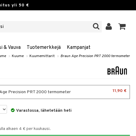
itus yli 50 €
si & Vauva
Tuotemerkkejä
Kampanjat
uume
»
Kuume
»
Kuumemittarit
»
Braun Age Precision PRT 2000 termometer
11,90 €
Age Precision PRT 2000 termometer
Varastossa, lähetetään heti
la alkaen 4 € per kuukausi.