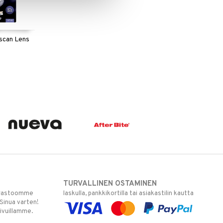
scan Lens
TURVALLINEN OSTAMINEN
varastoomme
laskulla, pankkikortilla tai asiakastilin kautta
 Sinua varten!
sivuillamme.