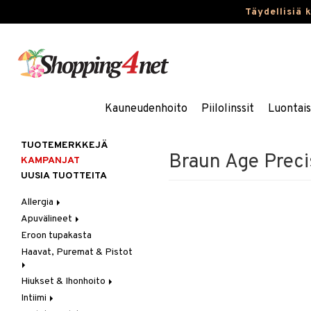
Täydellisiä 
Kauneudenhoito
Piilolinssit
Luontai
TUOTEMERKKEJÄ
Braun Age Prec
KAMPANJAT
UUSIA TUOTTEITA
Allergia
Apuvälineet
Nenäsuihkeet
Eroon tupakasta
Silmätipat
Hygienia
Haavat, Puremat & Pistot
Kävely & Seisominen
Kylpy / WC
Hiukset & Ihonhoito
Ensiapu
Saa kiinni & Ylety
Intiimi
Haavat
Erityistuotteet