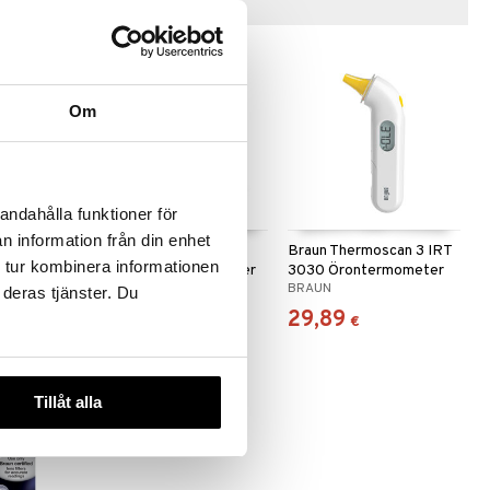
Vinkkejä sinulle
Om
andahålla funktioner för
n information från din enhet
peed
Braun No Touch +
Braun Thermoscan 3 IRT
 tur kombinera informationen
 PRT 1000
Forehead Thermometer
3030 Örontermometer
BRAUN
BRAUN
BNT400
 deras tjänster. Du
43,90
29,89
€
€
Tillåt alla