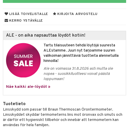
talovoiteet
mmastahnat
 Suolisto
asapaino
LISÄÄ TOIVELISTALLE
KIRJOITA ARVOSTELU
masväliharjat
umemittarit
uoto
kamat
KERRO YSTÄVÄLLE
paiden hoito
nit & Mineraalit
us
ALE - on aika napsauttaa löydöt kotiin!
va nenä
hyvinvointi
Tartu tilaisuuteen tehdä löytöjä suuresta
än vuoto & tukkoisuus
kat
kyys ruoalle
t & Mineraalit
ALEstamme. Juuri nyt tarjoamme suuren
valikoiman jännittäviä tuotteita alennetuilla
visukat
toori-intoleranssi
& K
hinnoilla!
spalvelu
Ale on voimassa 31.8.2026 asti mutta ole
vittäin
isukat
iinit
nopea - suosikkituotteesi voivat päästä
ksiä & vastauksia
loppumaan!
iinit
tuotetta
Näe kaikki ale-löydöt »
m
 verkkokaupasta
Tuotetieto
Linsskydd som passar till Braun Thermoscan Örontermometer.
ium
Linsskyddet skyddar termometerns lins mot öronvax och smuts och
är därför ett hygieniskt tillbehör och innebär att termometern kan
tamiinit
användas för hela familjen.