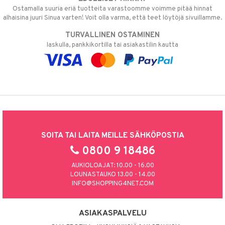
Ostamalla suuria eriä tuotteita varastoomme voimme pitää hinnat
alhaisina juuri Sinua varten! Voit olla varma, että teet löytöjä sivuillamme.
TURVALLINEN OSTAMINEN
laskulla, pankkikortilla tai asiakastilin kautta
SOITA TAI LAITA MEILLE SÄHKÖPOSTIA
0800 9 18486
AUKIOLOAJAT: 10.00 - 16.00
LOUNASTAUKO 13.00 - 14.00
INFO@SHOPPING4NET.COM
ASIAKASPALVELU