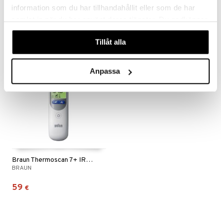
BRAUN
BRAUN
information som du har tillhandahållit eller som de har
samlat in när du har använt deras tjänster. Du godkänner
8,90
29,89
€
€
våra cookies vid fortsatt användande av vår webbplats.
Tillåt alla
Anpassa
Braun Thermoscan 7+ IRT 6525 Örontermometer
BRAUN
59
€