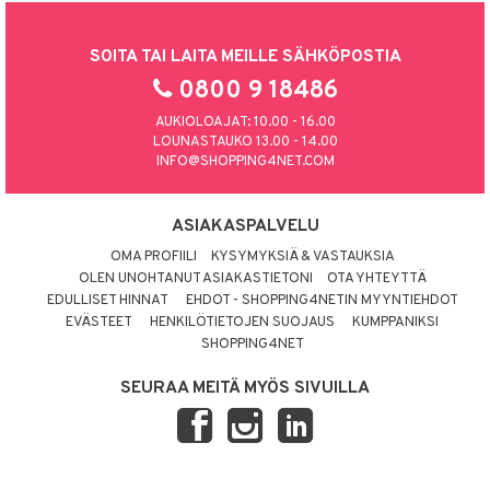
SOITA TAI LAITA MEILLE SÄHKÖPOSTIA
0800 9 18486
AUKIOLOAJAT: 10.00 - 16.00
LOUNASTAUKO 13.00 - 14.00
INFO@SHOPPING4NET.COM
ASIAKASPALVELU
OMA PROFIILI
KYSYMYKSIÄ & VASTAUKSIA
OLEN UNOHTANUT ASIAKASTIETONI
OTA YHTEYTTÄ
EDULLISET HINNAT
EHDOT - SHOPPING4NETIN MYYNTIEHDOT
EVÄSTEET
HENKILÖTIETOJEN SUOJAUS
KUMPPANIKSI
SHOPPING4NET
SEURAA MEITÄ MYÖS SIVUILLA