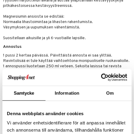
fyysisen harjoittelun aikana ja auttaa ylläpitämään kestävyyskykyä
ium
pitkäkestoisessa kestävyystreenissä.
tamiinit
Magnesiumin ansiosta se edistää:
Normaalia lihastoimintaa ja lihasten rakentumista.
Väsymyksen ja uupumuksen vähentämistä.
Suositellaan aikuisille ja yli 6-vuotiaille lapsille.
Annostus
1 pussi 2 kertaa päivässä. Päivittäistä annosta ei saa ylittää.
Ravintolisää ei tule käyttää vaihtoehtona monipuoliselle ruokavaliolle.
1 annospussi liuotetaan 250 ml veteen. Sekoita lasissa tai ravista
pulloa kunnes kaikki Resorb Sport on liuennut. Älä käytä
kivennäisvettä.
Tämä on ravintolisä. Suositeltua päivittäistä annosta ei saa ylittää.
Ravintolisää ei tule käyttää vaihtoehtona monipuoliselle ruokavaliolle.
Samtycke
Information
Om
Säilytettävä pienten lasten ulottumattomissa.
Ainesosat
Glukoosi, happo (E330), happamuudensäätöaine (E331), mineraalit
Denna webbplats använder cookies
natriumkloridi, kaliumkloridi, kalsiumkarbonaatti, magnesiumoksidi),
vaahtoamisenestoaine (E1521), aromit, paakkuuntumisenestoaine
Vi använder enhetsidentifierare för att anpassa innehållet
(E551), makeutusaine (E954).
och annonserna till användarna, tillhandahålla funktioner