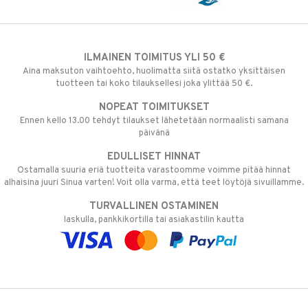
ILMAINEN TOIMITUS YLI 50 €
Aina maksuton vaihtoehto, huolimatta siitä ostatko yksittäisen
tuotteen tai koko tilauksellesi joka ylittää 50 €.
NOPEAT TOIMITUKSET
Ennen kello 13.00 tehdyt tilaukset lähetetään normaalisti samana
päivänä
EDULLISET HINNAT
Ostamalla suuria eriä tuotteita varastoomme voimme pitää hinnat
alhaisina juuri Sinua varten! Voit olla varma, että teet löytöjä sivuillamme.
TURVALLINEN OSTAMINEN
laskulla, pankkikortilla tai asiakastilin kautta