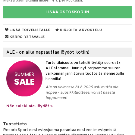
Maksa osamaksulla alkaen 4 € per kuukausi.
talovoiteet
mmastahnat
 Suolisto
asapaino
LISÄÄ OSTOSKORIIN
masväliharjat
uoto
kamat
paiden hoito
LISÄÄ TOIVELISTALLE
KIRJOITA ARVOSTELU
nit & Mineraalit
us
KERRO YSTÄVÄLLE
hyvinvointi
ALE - on aika napsauttaa löydöt kotiin!
kat
kyys ruoalle
visukat
toori-intoleranssi
inen & Kuume
Tartu tilaisuuteen tehdä löytöjä suuresta
ALEstamme. Juuri nyt tarjoamme suuren
vittäin
isukat
t & Mineraalit
kipu & Käheys
valikoiman jännittäviä tuotteita alennetuilla
hinnoilla!
& K
Ale on voimassa 31.8.2026 asti mutta ole
spalvelu
nopea - suosikkituotteesi voivat päästä
memittarit
iinit
loppumaan!
ksiä & vastauksia
va nenä
iinit
Näe kaikki ale-löydöt »
tuotetta
än vuoto & tukkoisuus
m
 verkkokaupasta
Tuotetieto
Resorb Sport nesteytysjuoma parantaa nesteen imeytymistä