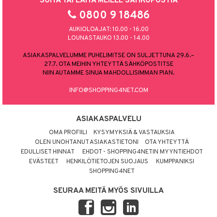
SOITA TAI LAITA MEILLE SÄHKÖPOSTIA
0800 9 18486
AUKIOLOAJAT: 10.00 - 16.00
LOUNASTAUKO 13.00 - 14.00
ASIAKASPALVELUMME PUHELIMITSE ON SULJETTUNA 29.6.–
27.7. OTA MEIHIN YHTEYTTÄ SÄHKÖPOSTITSE
NIIN AUTAMME SINUA MAHDOLLISIMMAN PIAN.
INFO@SHOPPING4NET.COM
ASIAKASPALVELU
OMA PROFIILI
KYSYMYKSIÄ & VASTAUKSIA
OLEN UNOHTANUT ASIAKASTIETONI
OTA YHTEYTTÄ
EDULLISET HINNAT
EHDOT - SHOPPING4NETIN MYYNTIEHDOT
EVÄSTEET
HENKILÖTIETOJEN SUOJAUS
KUMPPANIKSI
SHOPPING4NET
SEURAA MEITÄ MYÖS SIVUILLA