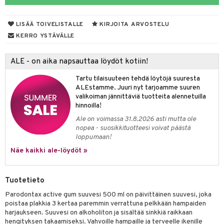
udet
pää
talovoiteet
mmastahnat
 Suolisto
Suolisto
tuminen
LISÄÄ TOIVELISTALLE
KIRJOITA ARVOSTELU
masväliharjat
uoto
inen & Kuume
vat
KERRO YSTÄVÄLLE
paiden hoito
nit & Mineraalit
t & Mineraalit
ys
kipu & Käheys
ALE - on aika napsauttaa löydöt kotiin!
asapaino
& K
spalvelu
Tartu tilaisuuteen tehdä löytöjä suuresta
memittarit
kamat
iinit
ALEstamme. Juuri nyt tarjoamme suuren
ksiä & vastauksia
valikoiman jännittäviä tuotteita alennetuilla
va nenä
us
iinit
hinnoilla!
tuotetta
Ale on voimassa 31.8.2026 asti mutta ole
än vuoto & tukkoisuus
hyvinvointi
m
nopea - suosikkituotteesi voivat päästä
 verkkokaupasta
loppumaan!
kat
kyys ruoalle
Näe kaikki ale-löydöt »
visukat
toori-intoleranssi
ium
vittäin
isukat
tamiinit
Tuotetieto
Parodontax active gum suuvesi 500 ml on päivittäinen suuvesi, joka
poistaa plakkia 3 kertaa paremmin verrattuna pelkkään hampaiden
harjaukseen. Suuvesi on alkoholiton ja sisältää sinkkiä raikkaan
hengityksen takaamiseksi. Vahvoille hampaille ja terveelle ikenille