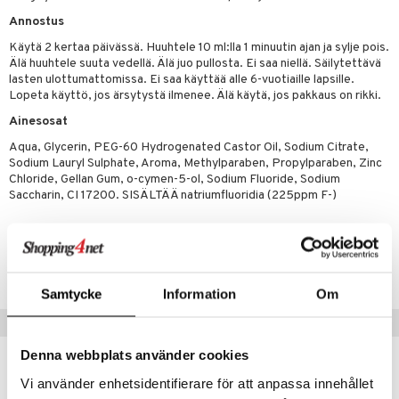
Annostus
Käytä 2 kertaa päivässä. Huuhtele 10 ml:lla 1 minuutin ajan ja sylje pois.
Älä huuhtele suuta vedellä. Älä juo pullosta. Ei saa niellä. Säilytettävä
lasten ulottumattomissa. Ei saa käyttää alle 6-vuotiaille lapsille.
Lopeta käyttö, jos ärsytystä ilmenee. Älä käytä, jos pakkaus on rikki.
Ainesosat
Aqua, Glycerin, PEG-60 Hydrogenated Castor Oil, Sodium Citrate,
Sodium Lauryl Sulphate, Aroma, Methylparaben, Propylparaben, Zinc
Chloride, Gellan Gum, o-cymen-5-ol, Sodium Fluoride, Sodium
Saccharin, CI 17200. SISÄLTÄÄ natriumfluoridia (225ppm F-)
Tuotenumero
ASCR2-PE-500
Samtycke
Information
Om
Vinkkejä sinulle
Denna webbplats använder cookies
Vi använder enhetsidentifierare för att anpassa innehållet