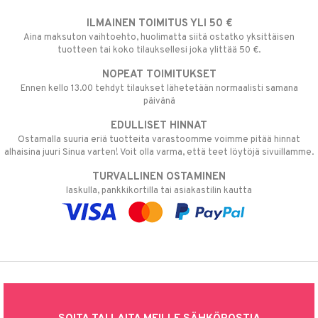
ILMAINEN TOIMITUS YLI 50 €
Aina maksuton vaihtoehto, huolimatta siitä ostatko yksittäisen
tuotteen tai koko tilauksellesi joka ylittää 50 €.
NOPEAT TOIMITUKSET
Ennen kello 13.00 tehdyt tilaukset lähetetään normaalisti samana
päivänä
EDULLISET HINNAT
Ostamalla suuria eriä tuotteita varastoomme voimme pitää hinnat
alhaisina juuri Sinua varten! Voit olla varma, että teet löytöjä sivuillamme.
TURVALLINEN OSTAMINEN
laskulla, pankkikortilla tai asiakastilin kautta