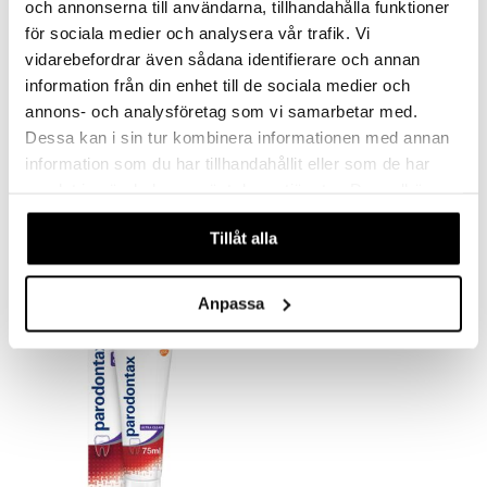
och annonserna till användarna, tillhandahålla funktioner
för sociala medier och analysera vår trafik. Vi
vidarebefordrar även sådana identifierare och annan
information från din enhet till de sociala medier och
annons- och analysföretag som vi samarbetar med.
Dessa kan i sin tur kombinera informationen med annan
information som du har tillhandahållit eller som de har
Parodontax Active Gum Repair Fresh Mint
Parodontax Complete Protection Whitening
samlat in när du har använt deras tjänster. Du godkänner
PARODONTAX
PARODONTAX
våra cookies vid fortsatt användande av vår webbplats.
Tillåt alla
5,90
4,89
€
€
Anpassa