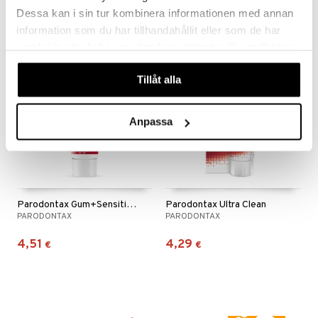
3,49
3,49
4,49
€
(
€
)
€
Dessa kan i sin tur kombinera informationen med annan
information som du har tillhandahållit eller som de har
samlat in när du har använt deras tjänster. Du godkänner
våra cookies vid fortsatt användande av vår webbplats.
Tillåt alla
Anpassa
Parodontax Gum+Sensitivity & Breath Whitening
Parodontax Ultra Clean
PARODONTAX
PARODONTAX
4,51
4,29
€
€