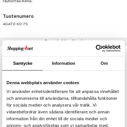
än vuoto & tukkoisuus
hyvinvointi
m
rauhoittaa ikeniä.
 verkkokaupasta
kat
kyys ruoalle
Tuotenumero
visukat
toori-intoleranssi
ium
AGAT0-6O-75
vittäin
isukat
tamiinit
Suositut tuotteet
-22%
Samtycke
Information
Om
Denna webbplats använder cookies
Vi använder enhetsidentifierare för att anpassa innehållet
och annonserna till användarna, tillhandahålla funktioner
för sociala medier och analysera vår trafik. Vi
vidarebefordrar även sådana identifierare och annan
GUM® PAROEX® 0,06% CHX + CPC Tandkräm
GUM ActiVital Toothpaste
information från din enhet till de sociala medier och
GUM
GUM
annons- och analysföretag som vi samarbetar med.