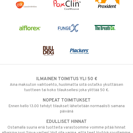
ILMAINEN TOIMITUS YLI 50 €
Aina maksuton vaihtoehto, huolimatta siitä ostatko yksittäisen
tuotteen tai koko tilauksellesi joka ylittää 50 €.
NOPEAT TOIMITUKSET
Ennen kello 13.00 tehdyt tilaukset lähetetään normaalisti samana
päivänä
EDULLISET HINNAT
Ostamalla suuria eriä tuotteita varastoomme voimme pitää hinnat
alhaisina juuri Sinua varten! Voit olla varma, että teet löytöjä sivuillamme.