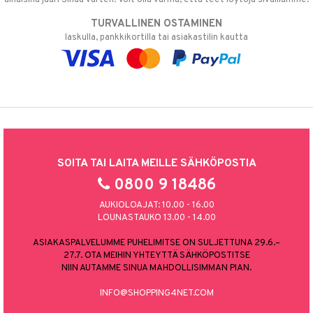
TURVALLINEN OSTAMINEN
laskulla, pankkikortilla tai asiakastilin kautta
SOITA TAI LAITA MEILLE SÄHKÖPOSTIA
0800 9 18486
AUKIOLOAJAT: 10.00 - 16.00
LOUNASTAUKO 13.00 - 14.00
ASIAKASPALVELUMME PUHELIMITSE ON SULJETTUNA 29.6.–
27.7. OTA MEIHIN YHTEYTTÄ SÄHKÖPOSTITSE
NIIN AUTAMME SINUA MAHDOLLISIMMAN PIAN.
INFO@SHOPPING4NET.COM