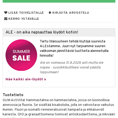
talovoiteet
mmastahnat
 Suolisto
LISÄÄ TOIVELISTALLE
KIRJOITA ARVOSTELU
masväliharjat
uoto
KERRO YSTÄVÄLLE
paiden hoito
nit & Mineraalit
ALE - on aika napsauttaa löydöt kotiin!
 & Suihkeet
Tartu tilaisuuteen tehdä löytöjä suuresta
uoja
ALEstamme. Juuri nyt tarjoamme suuren
valikoiman jännittäviä tuotteita alennetuilla
udet
pää
hinnoilla!
Ale on voimassa 31.8.2026 asti mutta ole
Suolisto
tuminen
nopea - suosikkituotteesi voivat päästä
loppumaan!
inen & Kuume
vat
Näe kaikki ale-löydöt »
t & Mineraalit
ys
kipu & Käheys
asapaino
& K
spalvelu
Tuotetieto
memittarit
kamat
iinit
GUM ActiVital Hammastahna on hammastahna, jossa on luonnollisia
ksiä & vastauksia
ainesosia ja fluoria. Se sisältää bisabololia, jolla on vahvistava vaikutus
va nenä
us
iinit
ikeniin. Fluori ja isomalti remineralisoivat hampaita ja ehkäisevät
tuotetta
kariesta. Q10 ja granaattiomena toimivat antioksidantteina, ja inkivääri