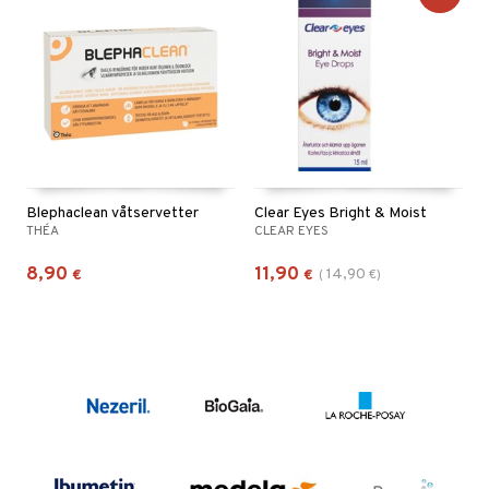
Blephaclean våtservetter
Clear Eyes Bright & Moist
THÉA
CLEAR EYES
8,90
11,90
14,90
€
€
(
€
)