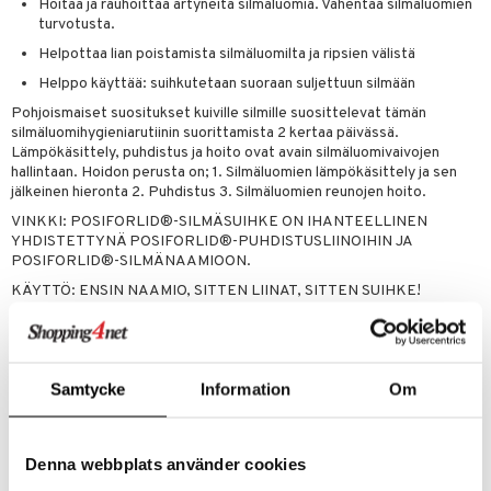
Hoitaa ja rauhoittaa ärtyneitä silmäluomia. Vähentää silmäluomien
turvotusta.
Helpottaa lian poistamista silmäluomilta ja ripsien välistä
Helppo käyttää: suihkutetaan suoraan suljettuun silmään
Pohjoismaiset suositukset kuiville silmille suosittelevat tämän
silmäluomihygieniarutiinin suorittamista 2 kertaa päivässä.
Lämpökäsittely, puhdistus ja hoito ovat avain silmäluomivaivojen
hallintaan. Hoidon perusta on; 1. Silmäluomien lämpökäsittely ja sen
jälkeinen hieronta 2. Puhdistus 3. Silmäluomien reunojen hoito.
VINKKI: POSIFORLID®-SILMÄSUIHKE ON IHANTEELLINEN
YHDISTETTYNÄ POSIFORLID®-PUHDISTUSLIINOIHIN JA
POSIFORLID®-SILMÄNAAMIOON.
KÄYTTÖ: ENSIN NAAMIO, SITTEN LIINAT, SITTEN SUIHKE!
Ainesosat
Sisältää hyaluronihappoa ja silmäruohoa, jotka yhdessä auttavat
hoitamaan, rauhoittamaan ja kosteuttamaan. Salisyylihappo liuottaa
Samtycke
Information
Om
epäpuhtauksia ja plakkia, jotka voivat tarttua silmäluomiin ja ripsiin.
Tuotenumero
Denna webbplats använder cookies
APES0-QN-15