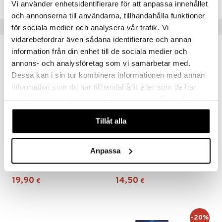
Vi använder enhetsidentifierare för att anpassa innehållet
och annonserna till användarna, tillhandahålla funktioner
Suositut tuotteet
för sociala medier och analysera vår trafik. Vi
vidarebefordrar även sådana identifierare och annan
information från din enhet till de sociala medier och
annons- och analysföretag som vi samarbetar med.
Dessa kan i sin tur kombinera informationen med annan
information som du har tillhandahållit eller som de har
samlat in när du har använt deras tjänster. Du godkänner
våra cookies vid fortsatt användande av vår webbplats.
Tillåt alla
Anpassa
HYLO Dual Intense
Thealoz Duo
HYLO EYE CARE
THÉA
19,90
14,50
€
€
-20%