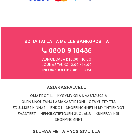
SOITA TAI LAITA MEILLE SÄHKÖPOSTIA
0800 9 18486
AUKIOLOAJAT: 10.00 - 16.00
LOUNASTAUKO 13.00 - 14.00
INFO@SHOPPING4NET.COM
ASIAKASPALVELU
OMA PROFIILI
KYSYMYKSIÄ & VASTAUKSIA
OLEN UNOHTANUT ASIAKASTIETONI
OTA YHTEYTTÄ
EDULLISET HINNAT
EHDOT - SHOPPING4NETIN MYYNTIEHDOT
EVÄSTEET
HENKILÖTIETOJEN SUOJAUS
KUMPPANIKSI
SHOPPING4NET
SEURAA MEITÄ MYÖS SIVUILLA