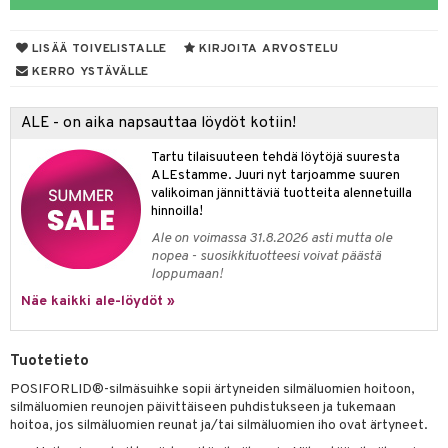
udet
den hoito
pää
talovoiteet
 Suolisto
mmasharjat
Suolisto
 & Suihkeet
tuminen
LISÄÄ TOIVELISTALLE
KIRJOITA ARVOSTELU
maslangat & Tikut
uoto
inen & Kuume
vat
KERRO YSTÄVÄLLE
mmasproteesi
nit & Mineraalit
t & Mineraalit
ys
kipu & Käheys
ALE - on aika napsauttaa löydöt kotiin!
mmastahnat
asapaino
& K
spalvelu
Tartu tilaisuuteen tehdä löytöjä suuresta
masväliharjat
memittarit
kamat
iinit
ALEstamme. Juuri nyt tarjoamme suuren
ksiä & vastauksia
valikoiman jännittäviä tuotteita alennetuilla
paiden hoito
va nenä
us
iinit
hinnoilla!
tuotetta
Ale on voimassa 31.8.2026 asti mutta ole
än vuoto & tukkoisuus
hyvinvointi
m
nopea - suosikkituotteesi voivat päästä
 verkkokaupasta
loppumaan!
kat
kyys ruoalle
Näe kaikki ale-löydöt »
visukat
toori-intoleranssi
ium
vittäin
isukat
tamiinit
Tuotetieto
POSIFORLID®-silmäsuihke sopii ärtyneiden silmäluomien hoitoon,
silmäluomien reunojen päivittäiseen puhdistukseen ja tukemaan
hoitoa, jos silmäluomien reunat ja/tai silmäluomien iho ovat ärtyneet.