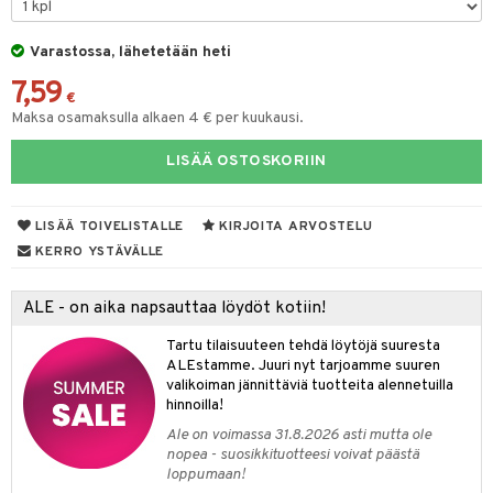
udet
den hoito
pää
talovoiteet
 Suolisto
mmasharjat
Suolisto
 & Suihkeet
tuminen
Varastossa, lähetetään heti
maslangat & Tikut
uoto
inen & Kuume
vat
7,59
€
mmasproteesi
nit & Mineraalit
t & Mineraalit
ys
kipu & Käheys
Maksa osamaksulla alkaen 4 € per kuukausi.
mmastahnat
asapaino
& K
LISÄÄ OSTOSKORIIN
spalvelu
masväliharjat
memittarit
kamat
iinit
ksiä & vastauksia
paiden hoito
LISÄÄ TOIVELISTALLE
KIRJOITA ARVOSTELU
va nenä
us
iinit
tuotetta
KERRO YSTÄVÄLLE
än vuoto & tukkoisuus
hyvinvointi
m
 verkkokaupasta
ALE - on aika napsauttaa löydöt kotiin!
kat
kyys ruoalle
visukat
toori-intoleranssi
ium
Tartu tilaisuuteen tehdä löytöjä suuresta
ALEstamme. Juuri nyt tarjoamme suuren
vittäin
isukat
tamiinit
valikoiman jännittäviä tuotteita alennetuilla
hinnoilla!
Ale on voimassa 31.8.2026 asti mutta ole
nopea - suosikkituotteesi voivat päästä
loppumaan!