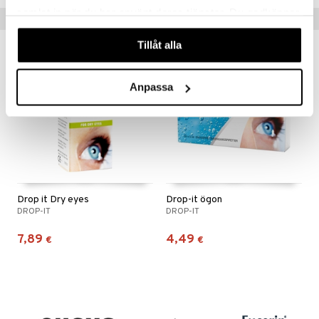
samlat in när du har använt deras tjänster. Du godkänner
Vinkkejä sinulle
våra cookies vid fortsatt användande av vår webbplats.
Tillåt alla
Anpassa
Drop it Dry eyes
Drop-it ögon
DROP-IT
DROP-IT
7,89
4,49
€
€