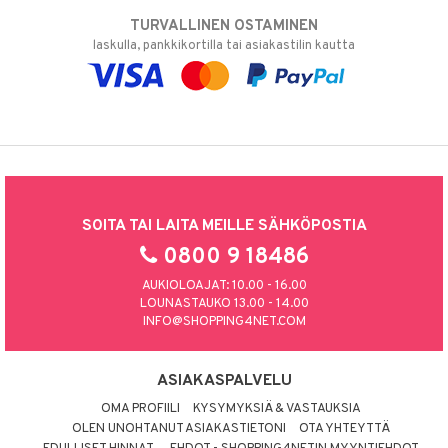
TURVALLINEN OSTAMINEN
laskulla, pankkikortilla tai asiakastilin kautta
SOITA TAI LAITA MEILLE SÄHKÖPOSTIA
0800 9 18486
AUKIOLOAJAT: 10.00 - 16.00
LOUNASTAUKO 13.00 - 14.00
INFO@SHOPPING4NET.COM
ASIAKASPALVELU
OMA PROFIILI
KYSYMYKSIÄ & VASTAUKSIA
OLEN UNOHTANUT ASIAKASTIETONI
OTA YHTEYTTÄ