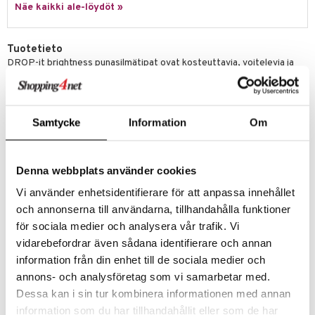
Näe kaikki ale-löydöt »
Tuotetieto
DROP-it brightness punasilmätipat ovat kosteuttavia, voitelevia ja
kosteuttavia, ja niissä on silmärauhoittavaa kamomillauutetta. Tipat
auttavat lievittämään punaisia silmiä, jotka liittyvät kutinaan,
polttamiseen, vierasesineen tunteeseen ja ärsytykseen silmissä
liiallisen altistumisen vuoksi kuivalle ilmalle, auringonvalolle, tuulelle ja
Samtycke
Information
Om
saasteille.
Annostus
Tiputa yksi tippa jokaiseen silmään, kaksi tai kolme kertaa päivässä tai
Denna webbplats använder cookies
tarpeen mukaan. Voidaan käyttää myös piilolinssien käyttäjille. Käytä
90 päivän kuluessa pullon avaamisesta.
Vi använder enhetsidentifierare för att anpassa innehållet
Ainesosat
och annonserna till användarna, tillhandahålla funktioner
Silmänilo, kamomilla (Matricaria chamomilla), puskuroitu isotoninen
för sociala medier och analysera vår trafik. Vi
liuos pH 7,2.
vidarebefordrar även sådana identifierare och annan
information från din enhet till de sociala medier och
Tuotenumero
annons- och analysföretag som vi samarbetar med.
ADIRE-84-10
Dessa kan i sin tur kombinera informationen med annan
information som du har tillhandahållit eller som de har