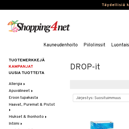
Täydellisiä 
Kauneudenhoito
Piilolinssit
Luontai
TUOTEMERKKEJÄ
DROP-it
KAMPANJAT
UUSIA TUOTTEITA
Allergia
Apuvälineet
Nenäsuihkeet
Eroon tupakasta
Silmätipat
Hygienia
Haavat, Puremat & Pistot
Kävely & Seisominen
Kylpy / WC
Hiukset & Ihonhoito
Ensiapu
Saa kiinni & Ylety
Intiimi
Haavat
Erityistuotteet