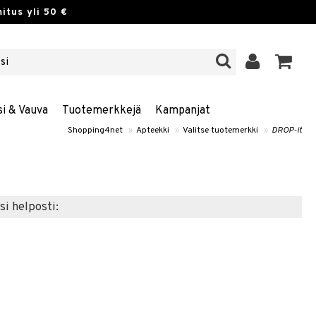
itus yli 50 €
si & Vauva
Tuotemerkkejä
Kampanjat
Shopping4net
»
Apteekki
»
Valitse tuotemerkki
»
DROP-it
si helposti: