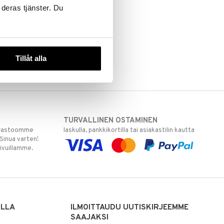
 deras tjänster. Du
Tillåt alla
TURVALLINEN OSTAMINEN
varastoomme
laskulla, pankkikortilla tai asiakastilin kautta
 Sinua varten!
sivuillamme.
ILLA
ILMOITTAUDU UUTISKIRJEEMME
SAAJAKSI