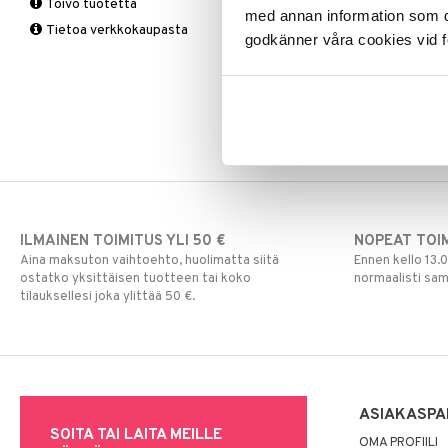
Vitamiinit & Mineraalit
Toivo tuotetta
tukkoisuus
Tukisukat
Yliherkkyys ruoalle
Kromi
med annan information som du 
Tietoa verkkokaupasta
Magnesium
Polvisukat
Laktoori-intoleranssi
godkänner våra cookies vid f
Multivitamiinit
Tukisukat
Päivittäin
Muut
Rauta
Seleeni
Sinkki
ILMAINEN TOIMITUS YLI 50 €
NOPEAT TOI
Aina maksuton vaihtoehto, huolimatta siitä
Ennen kello 13.
ostatko yksittäisen tuotteen tai koko
normaalisti sa
tilauksellesi joka ylittää 50 €.
ASIAKASPA
SOITA TAI LAITA MEILLE
OMA PROFIILI