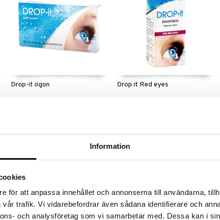
Drop-it ögon
Drop it Red eyes
DROP-IT
DROP-IT
Steriili, puskuroitu fysiologinen
DROP-it brightness punaisille
suolaliuos ilman säilöntäaineita,
silmille on kosteuttava, voiteleva ja
jolla on sama suolapitoisuus kuin
kosteuttava tuote, joka sisältää
4,49
7,59
€
€
kyynelnesteessä luonnostaan.
silmärauhoittavaa ja
Aikuisille ja lapsille.
kamomillauutetta.
Information
cookies
e för att anpassa innehållet och annonserna till användarna, tillh
vår trafik. Vi vidarebefordrar även sådana identifierare och anna
nnons- och analysföretag som vi samarbetar med. Dessa kan i sin