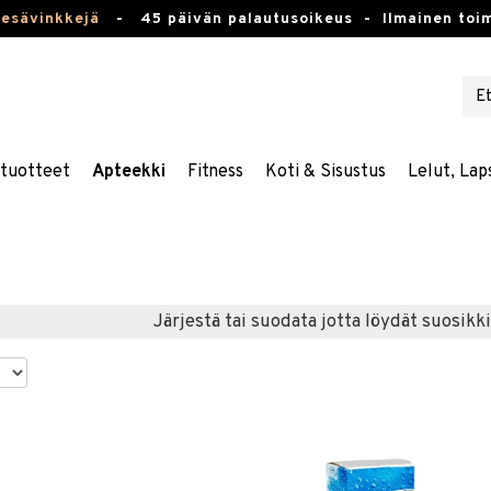
kesävinkkejä
-
45 päivän palautusoikeus -
Ilmainen toim
stuotteet
Apteekki
Fitness
Koti & Sisustus
Lelut, Lap
Järjestä tai suodata jotta löydät suosikki