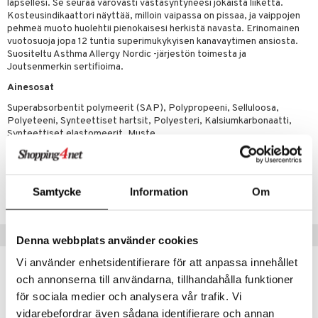
lapsellesi. Se seuraa varovasti vastasyntyneesi jokaista liikettä.
maslangat & Tikut
inen & Kuume
vat
Kosteusindikaattori näyttää, milloin vaipassa on pissaa, ja vaippojen
mmasproteesi
pehmeä muoto huolehtii pienokaisesi herkistä navasta. Erinomainen
t & Mineraalit
ys
kipu & Käheys
vuotosuoja jopa 12 tuntia superimukykyisen kanavaytimen ansiosta.
mmastahnat
Suositeltu Asthma Allergy Nordic -järjestön toimesta ja
asapaino
& K
spalvelu
Joutsenmerkin sertifioima.
masväliharjat
memittarit
kamat
iinit
Ainesosat
ksiä & vastauksia
paiden hoito
va nenä
us
iinit
Superabsorbentit polymeerit (SAP), Polypropeeni, Selluloosa,
tuotetta
Polyeteeni, Synteettiset hartsit, Polyesteri, Kalsiumkarbonaatti,
än vuoto & tukkoisuus
hyvinvointi
m
Synteettiset elastomeerit, Muste
 verkkokaupasta
kat
kyys ruoalle
Tuotenumero
visukat
toori-intoleranssi
ium
ALT10-LL-24
Samtycke
Information
Om
vittäin
isukat
tamiinit
Suositut tuotteet
Denna webbplats använder cookies
Vi använder enhetsidentifierare för att anpassa innehållet
och annonserna till användarna, tillhandahålla funktioner
för sociala medier och analysera vår trafik. Vi
vidarebefordrar även sådana identifierare och annan