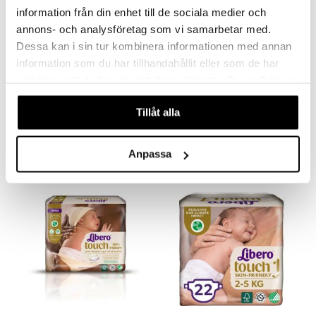
information från din enhet till de sociala medier och
annons- och analysföretag som vi samarbetar med.
Dessa kan i sin tur kombinera informationen med annan
information som du har tillhandahållit eller som de har
samlat in när du har använt deras tjänster. Du godkänner
våra cookies vid fortsatt användande av vår webbplats.
DryNites Bed Mats
DryNites Boy 4-7
DRYNITES
DRYNITES
Tillåt alla
9,90
8,90
€
€
Anpassa