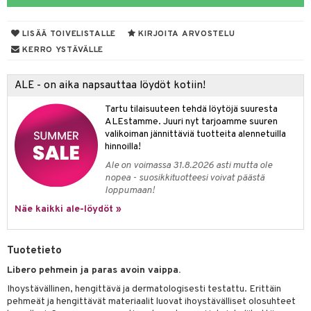
talovoiteet
 Suolisto
LISÄÄ TOIVELISTALLE
KIRJOITA ARVOSTELU
uoto
KERRO YSTÄVÄLLE
nit & Mineraalit
ALE - on aika napsauttaa löydöt kotiin!
tuotteet
Tartu tilaisuuteen tehdä löytöjä suuresta
a & Vahvuus
ALEstamme. Juuri nyt tarjoamme suuren
valikoiman jännittäviä tuotteita alennetuilla
hasvaivat
voiteet
hinnoilla!
Ale on voimassa 31.8.2026 asti mutta ole
& Imetys
Nivelet
ia & Haavat
ohjaiset
nopea - suosikkituotteesi voivat päästä
loppumaan!
idesi
 Korvat
3 & 6
ahoinvointi
jaiset
to
Näe kaikki ale-löydöt »
ampaat
Vaihdevuodet
astarit
umput
ulpat
uoja
 Suolisto
ojat
aivat
 Rakkulat
Tuotetieto
udet
uminen
 vaivat
den hoito
pää
Libero pehmein ja paras avoin vaippa.
Ihoystävällinen, hengittävä ja dermatologisesti testattu. Erittäin
mmasharjat
Suolisto
 & Suihkeet
tuminen
pehmeät ja hengittävät materiaalit luovat ihoystävälliset olosuhteet