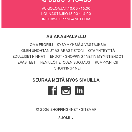
0800 9 18486
AUKIOLOAJAT: 10.00 - 16.00
LOUNASTAUKO 13.00 - 14.00
INFO@SHOPPING4NET.COM
ASIAKASPALVELU
OMA PROFIILI
KYSYMYKSIÄ & VASTAUKSIA
OLEN UNOHTANUT ASIAKASTIETONI
OTA YHTEYTTÄ
EDULLISET HINNAT
EHDOT - SHOPPING4NETIN MYYNTIEHDOT
EVÄSTEET
HENKILÖTIETOJEN SUOJAUS
KUMPPANIKSI
SHOPPING4NET
SEURAA MEITÄ MYÖS SIVUILLA
© 2026 SHOPPING4NET
•
SITEMAP
SUOMI