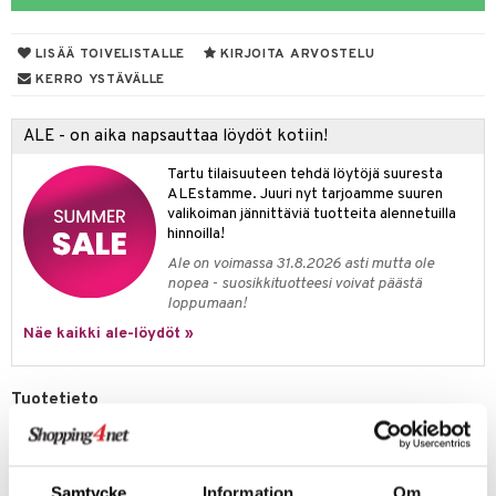
udet
& Korvat
uminen
 vaivat
den hoito
pää
talovoiteet
mmasharjat
Suolisto
Hampaat
 & Suihkeet
tuminen
LISÄÄ TOIVELISTALLE
KIRJOITA ARVOSTELU
maslangat & Tikut
inen & Kuume
 Pullot
vat
KERRO YSTÄVÄLLE
mmasproteesi
t & Mineraalit
ys
kipu & Käheys
ALE - on aika napsauttaa löydöt kotiin!
mmastahnat
 Suolisto
asapaino
& K
spalvelu
Tartu tilaisuuteen tehdä löytöjä suuresta
masväliharjat
memittarit
uoto
kamat
iinit
ALEstamme. Juuri nyt tarjoamme suuren
ksiä & vastauksia
valikoiman jännittäviä tuotteita alennetuilla
paiden hoito
va nenä
nit & Mineraalit
us
iinit
hinnoilla!
tuotetta
Ale on voimassa 31.8.2026 asti mutta ole
än vuoto & tukkoisuus
hyvinvointi
m
nopea - suosikkituotteesi voivat päästä
 verkkokaupasta
loppumaan!
kat
kyys ruoalle
Näe kaikki ale-löydöt »
visukat
toori-intoleranssi
ium
vittäin
isukat
tamiinit
Tuotetieto
Käsivarsimansetti, joka sopii ympärysmitaltaan 15-22 cm:lle. Sopii
OMRON M2, M3 ja M6 -laitteisiin. Mansetti on lateksiton ja helppo
kiinnittää. Letku ja liitin sisältyvät.
Samtycke
Information
Om