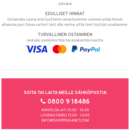
päivänä
EDULLISET HINNAT
Ostamalla suuria eriä tuotteita varastoomme voimme pitää hinnat
alhaisina juuri Sinua varten! Voit olla varma, että teet löytöjä sivuillamme.
TURVALLINEN OSTAMINEN
laskulla, pankkikortilla tai asiakastilin kautta
SOITA TAI LAITA MEILLE SÄHKÖPOSTIA
0800 9 18486
AUKIOLOAJAT: 10.00 - 16.00
LOUNASTAUKO 13.00 - 14.00
INFO@SHOPPING4NET.COM