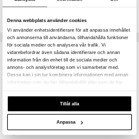
Tuotenumero
AMS1C-OM-1
Denna webbplats använder cookies
Vi använder enhetsidentifierare för att anpassa innehållet
Vinkkejä sinulle
och annonserna till användarna, tillhandahålla funktioner
för sociala medier och analysera vår trafik. Vi
vidarebefordrar även sådana identifierare och annan
information från din enhet till de sociala medier och
annons- och analysföretag som vi samarbetar med.
Dessa kan i sin tur kombinera informationen med annan
information som du har tillhandahållit eller som de har
samlat in när du har använt deras tjänster. Du godkänner
våra cookies vid fortsatt användande av vår webbplats.
Tillåt alla
Nätadapter Omron HHP-CM01
Omron M2+ HEM-7188-LE
OMRON
OMRON
Anpassa
16,90
69
€
€