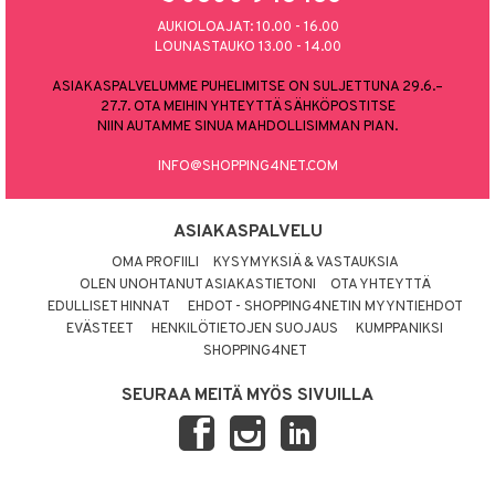
AUKIOLOAJAT: 10.00 - 16.00
LOUNASTAUKO 13.00 - 14.00
ASIAKASPALVELUMME PUHELIMITSE ON SULJETTUNA 29.6.–
27.7. OTA MEIHIN YHTEYTTÄ SÄHKÖPOSTITSE
NIIN AUTAMME SINUA MAHDOLLISIMMAN PIAN.
INFO@SHOPPING4NET.COM
ASIAKASPALVELU
OMA PROFIILI
KYSYMYKSIÄ & VASTAUKSIA
OLEN UNOHTANUT ASIAKASTIETONI
OTA YHTEYTTÄ
EDULLISET HINNAT
EHDOT - SHOPPING4NETIN MYYNTIEHDOT
EVÄSTEET
HENKILÖTIETOJEN SUOJAUS
KUMPPANIKSI
SHOPPING4NET
SEURAA MEITÄ MYÖS SIVUILLA