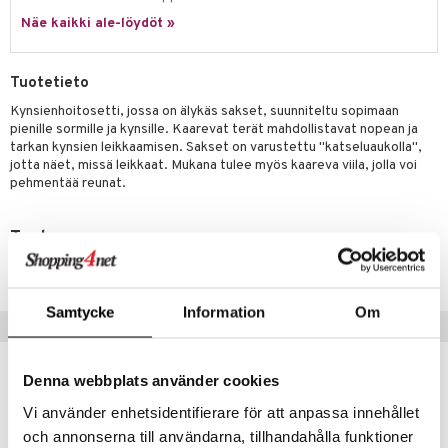
vittäin
isukat
tamiinit
Näe kaikki ale-löydöt »
Tuotetieto
Kynsienhoitosetti, jossa on älykäs sakset, suunniteltu sopimaan
pienille sormille ja kynsille. Kaarevat terät mahdollistavat nopean ja
tarkan kynsien leikkaamisen. Sakset on varustettu "katseluaukolla",
jotta näet, missä leikkaat. Mukana tulee myös kaareva viila, jolla voi
pehmentää reunat.
Tuotenumero
AFBN3-SF-1
Samtycke
Information
Om
Suositut tuotteet
Denna webbplats använder cookies
Vi använder enhetsidentifierare för att anpassa innehållet
och annonserna till användarna, tillhandahålla funktioner