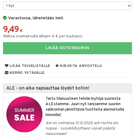
talovoiteet
ampaat
Vaihdevuodet
astarit
umput
ulpat
Varastossa, lähetetään heti
uoja
, Haavat & Puremat
 Suolisto
ojat
aivat
 Rakkulat
9,49
udet
& Korvat
uminen
 vaivat
den hoito
pää
€
Maksa osamaksulla alkaen 4 € per kuukausi.
mmasharjat
Suolisto
Hampaat
 & Suihkeet
tuminen
LISÄÄ OSTOSKORIIN
maslangat & Tikut
inen & Kuume
 Pullot
vat
mmasproteesi
t & Mineraalit
ys
kipu & Käheys
LISÄÄ TOIVELISTALLE
KIRJOITA ARVOSTELU
mmastahnat
 Suolisto
asapaino
& K
KERRO YSTÄVÄLLE
spalvelu
masväliharjat
memittarit
uoto
kamat
iinit
ksiä & vastauksia
ALE - on aika napsauttaa löydöt kotiin!
paiden hoito
va nenä
nit & Mineraalit
us
iinit
tuotetta
Tartu tilaisuuteen tehdä löytöjä suuresta
än vuoto & tukkoisuus
ALEstamme. Juuri nyt tarjoamme suuren
hyvinvointi
m
 verkkokaupasta
valikoiman jännittäviä tuotteita alennetuilla
kat
kyys ruoalle
hinnoilla!
Ale on voimassa 31.8.2026 asti mutta ole
visukat
toori-intoleranssi
ium
nopea - suosikkituotteesi voivat päästä
loppumaan!