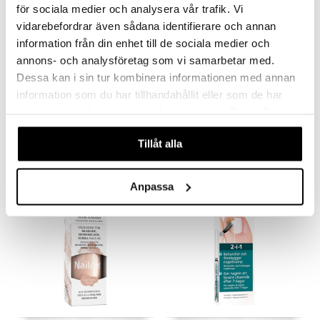
för sociala medier och analysera vår trafik. Vi
vidarebefordrar även sådana identifierare och annan
information från din enhet till de sociala medier och
annons- och analysföretag som vi samarbetar med.
Dessa kan i sin tur kombinera informationen med annan
information som du har tillhandahållit eller som de har
Beurer MP 41 - Manicure/Pedicure Set
Frida Baby Nagelvårdsset
BEURER
FRIDA BABY
samlat in när du har använt deras tjänster. Du godkänner
våra cookies vid fortsatt användande av vår webbplats.
43,90
9,49
€
€
Tillåt alla
Anpassa