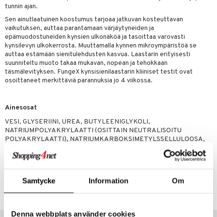
kat
kyys ruoalle
tunnin ajan.
visukat
toori-intoleranssi
ium
Sen ainutlaatuinen koostumus tarjoaa jatkuvan kosteuttavan
vaikutuksen, auttaa parantamaan värjäytyneiden ja
vittäin
isukat
tamiinit
epämuodostuneiden kynsien ulkonäköä ja tasoittaa varovasti
kynsilevyn ulkokerrosta. Muuttamalla kynnen mikroympäristöä se
auttaa estämään sienitulehdusten kasvua. Laastarin erityisesti
suunniteltu muoto takaa mukavan, nopean ja tehokkaan
täsmälevityksen. FungeX kynsisienilaastarin kliiniset testit ovat
osoittaneet merkittäviä parannuksia jo 4 viikossa.
Ainesosat
VESI, GLYSERIINI, UREA, BUTYLEENIGLYKOLI,
NATRIUMPOLYAKRYLAATTI (OSITTAIN NEUTRALISOITU
POLYAKRYLAATTI), NATRIUMKARBOKSIMETYLSSELLULOOSA,
KAOLIINI, MAITOHAPPO, FUMARIUM
Tuotenumero
Samtycke
Information
Om
AFN00-JA-14
Denna webbplats använder cookies