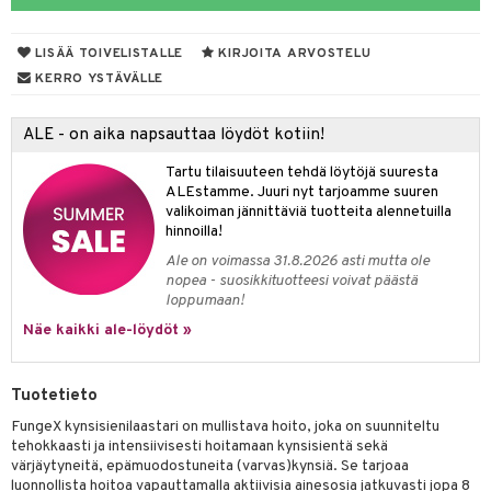
talovoiteet
& Imetys
 Vilustuminen & Kipu
Nivelet
ia & Haavat
ohjaiset
LISÄÄ TOIVELISTALLE
KIRJOITA ARVOSTELU
idesi
 Korvat
it
3 & 6
ahoinvointi
jaiset
to
KERRO YSTÄVÄLLE
ampaat
Vaihdevuodet
astarit
umput
ulpat
ALE - on aika napsauttaa löydöt kotiin!
uoja
, Haavat & Puremat
 Suolisto
ojat
aivat
 Rakkulat
Tartu tilaisuuteen tehdä löytöjä suuresta
udet
& Korvat
uminen
 vaivat
den hoito
pää
ALEstamme. Juuri nyt tarjoamme suuren
valikoiman jännittäviä tuotteita alennetuilla
mmasharjat
Suolisto
Hampaat
 & Suihkeet
tuminen
hinnoilla!
maslangat & Tikut
Ale on voimassa 31.8.2026 asti mutta ole
inen & Kuume
 Pullot
vat
nopea - suosikkituotteesi voivat päästä
mmasproteesi
t & Mineraalit
ys
kipu & Käheys
loppumaan!
Näe kaikki ale-löydöt »
mmastahnat
 Suolisto
asapaino
& K
spalvelu
masväliharjat
memittarit
uoto
kamat
iinit
ksiä & vastauksia
Tuotetieto
paiden hoito
va nenä
nit & Mineraalit
us
iinit
FungeX kynsisienilaastari on mullistava hoito, joka on suunniteltu
tuotetta
tehokkaasti ja intensiivisesti hoitamaan kynsisientä sekä
än vuoto & tukkoisuus
hyvinvointi
m
värjäytyneitä, epämuodostuneita (varvas)kynsiä. Se tarjoaa
 verkkokaupasta
luonnollista hoitoa vapauttamalla aktiivisia ainesosia jatkuvasti jopa 8