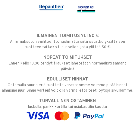
ILMAINEN TOIMITUS YLI 50 €
Aina maksuton vaihtoehto, huolimatta siitä ostatko yksittäisen
tuotteen tai koko tilauksellesi joka ylittää 50 €.
NOPEAT TOIMITUKSET
Ennen kello 13.00 tehdyt tilaukset lähetetään normaalisti samana
päivänä
EDULLISET HINNAT
Ostamalla suuria eriä tuotteita varastoomme voimme pitää hinnat
alhaisina juuri Sinua varten! Voit olla varma, että teet löytöjä sivuillamme.
TURVALLINEN OSTAMINEN
laskulla, pankkikortilla tai asiakastilin kautta