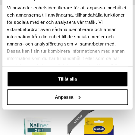
Suositut tuotteet
Vi använder enhetsidentifierare för att anpassa innehållet
och annonserna till användarna, tillhandahålla funktioner
för sociala medier och analysera vår trafik. Vi
vidarebefordrar även sådana identifierare och annan
information från din enhet till de sociala medier och
annons- och analysföretag som vi samarbetar med.
Dessa kan i sin tur kombinera informationen med annan
information som du har tillhandahållit eller som de har
samlat in när du har använt deras tjänster. Du godkänner
våra cookies vid fortsatt användande av vår webbplats.
FungeX Nagelsvampsborste
FungeX Nagelsvampsplåster
Tillåt alla
FUNGEX
FUNGEX
18,90
22,49
€
€
Anpassa
uutuus