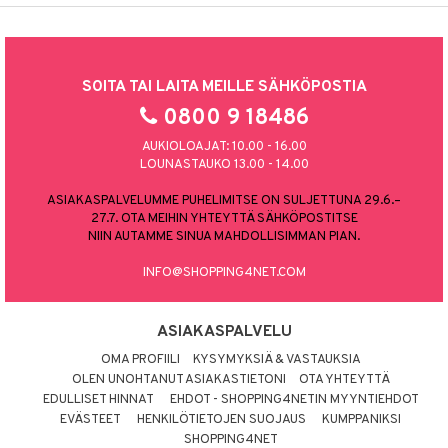
SOITA TAI LAITA MEILLE SÄHKÖPOSTIA
0800 9 18486
AUKIOLOAJAT: 10.00 - 16.00
LOUNASTAUKO 13.00 - 14.00
ASIAKASPALVELUMME PUHELIMITSE ON SULJETTUNA 29.6.–
27.7. OTA MEIHIN YHTEYTTÄ SÄHKÖPOSTITSE
NIIN AUTAMME SINUA MAHDOLLISIMMAN PIAN.
INFO@SHOPPING4NET.COM
ASIAKASPALVELU
OMA PROFIILI
KYSYMYKSIÄ & VASTAUKSIA
OLEN UNOHTANUT ASIAKASTIETONI
OTA YHTEYTTÄ
EDULLISET HINNAT
EHDOT - SHOPPING4NETIN MYYNTIEHDOT
EVÄSTEET
HENKILÖTIETOJEN SUOJAUS
KUMPPANIKSI
SHOPPING4NET