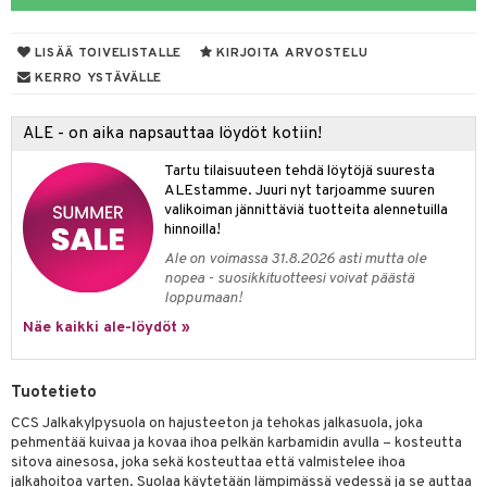
talovoiteet
& Imetys
 Vilustuminen & Kipu
Nivelet
ia & Haavat
ohjaiset
LISÄÄ TOIVELISTALLE
KIRJOITA ARVOSTELU
idesi
 Korvat
it
3 & 6
ahoinvointi
jaiset
to
KERRO YSTÄVÄLLE
ampaat
Vaihdevuodet
astarit
umput
ulpat
ALE - on aika napsauttaa löydöt kotiin!
uoja
, Haavat & Puremat
 Suolisto
ojat
aivat
 Rakkulat
Tartu tilaisuuteen tehdä löytöjä suuresta
udet
& Korvat
uminen
 vaivat
den hoito
pää
ALEstamme. Juuri nyt tarjoamme suuren
valikoiman jännittäviä tuotteita alennetuilla
mmasharjat
Suolisto
Hampaat
 & Suihkeet
tuminen
hinnoilla!
maslangat & Tikut
Ale on voimassa 31.8.2026 asti mutta ole
inen & Kuume
 Pullot
vat
nopea - suosikkituotteesi voivat päästä
mmasproteesi
t & Mineraalit
ys
kipu & Käheys
loppumaan!
Näe kaikki ale-löydöt »
mmastahnat
 Suolisto
asapaino
& K
spalvelu
masväliharjat
memittarit
uoto
kamat
iinit
ksiä & vastauksia
Tuotetieto
paiden hoito
va nenä
nit & Mineraalit
us
iinit
CCS Jalkakylpysuola on hajusteeton ja tehokas jalkasuola, joka
tuotetta
pehmentää kuivaa ja kovaa ihoa pelkän karbamidin avulla – kosteutta
än vuoto & tukkoisuus
hyvinvointi
m
sitova ainesosa, joka sekä kosteuttaa että valmistelee ihoa
 verkkokaupasta
jalkahoitoa varten. Suolaa käytetään lämpimässä vedessä ja se auttaa