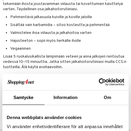
kat
kyys ruoalle
tekemään ihosta joustavamman viilausta tai kovettumien käsittelyä
varten. Täydellinen osa jalkahoitorutiiniasi.
visukat
toori-intoleranssi
ium
Pehmentävä jalkasuola kuiville ja koville jaloille
vittäin
isukat
tamiinit
Sisältää vain karbamidia – sitoo kosteutta ja pehmentää
Valmistelee ihoa viilausta ja jalkahoitoa varten
Hajusteeton – sopii myös herkälle iholle
Vegaaninen
Lisää 5 ruokalusikallista lämpimään veteen ja anna jalkojen rentoutua
vedessä 10–15 minuuttia. Jatka sitten jalkahoitorutiiniasi muilla CCS:n
tuotteilla. Älä käytä avohaavoihin.
Ainesosat
100% karbamidi
Samtycke
Information
Om
Tuotenumero
ACFM5-63-310
Denna webbplats använder cookies
Vi använder enhetsidentifierare för att anpassa innehållet