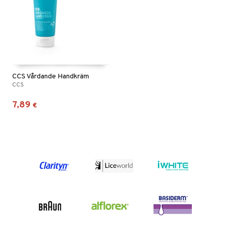
CCS Vårdande Handkräm
CCS
7,89
€