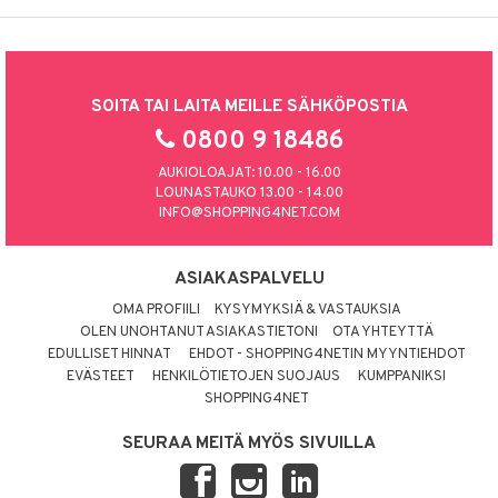
SOITA TAI LAITA MEILLE SÄHKÖPOSTIA
0800 9 18486
AUKIOLOAJAT: 10.00 - 16.00
LOUNASTAUKO 13.00 - 14.00
INFO@SHOPPING4NET.COM
ASIAKASPALVELU
OMA PROFIILI
KYSYMYKSIÄ & VASTAUKSIA
OLEN UNOHTANUT ASIAKASTIETONI
OTA YHTEYTTÄ
EDULLISET HINNAT
EHDOT - SHOPPING4NETIN MYYNTIEHDOT
EVÄSTEET
HENKILÖTIETOJEN SUOJAUS
KUMPPANIKSI
SHOPPING4NET
SEURAA MEITÄ MYÖS SIVUILLA