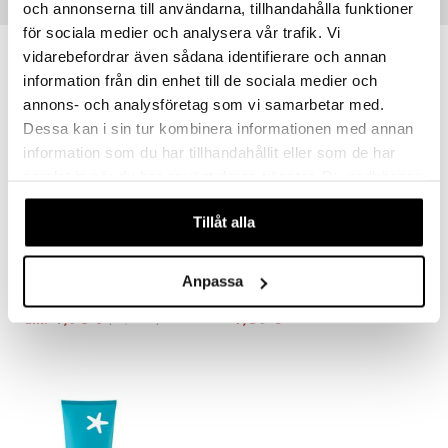
Vinkkejä sinulle
och annonserna till användarna, tillhandahålla funktioner
för sociala medier och analysera vår trafik. Vi
vidarebefordrar även sådana identifierare och annan
-11%
information från din enhet till de sociala medier och
annons- och analysföretag som vi samarbetar med.
Dessa kan i sin tur kombinera informationen med annan
information som du har tillhandahållit eller som de har
samlat in när du har använt deras tjänster. Du godkänner
våra cookies vid fortsatt användande av vår webbplats.
Tillåt alla
Saatavana useana vaihtoehtona
CCS Fotvårdssalva
CCS Fuktgivande Hudlotion
CCS
CCS
Anpassa
4,90
7,89
5,48
alk.
€
(
€
)
€