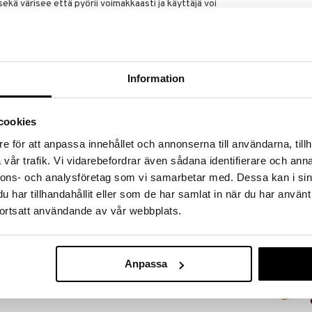
ekä värisee että pyörii voimakkaasti ja käyttäjä voi
aan g-pisteen stimulaation. Pienemmällä sauva on
at klitorista. Siinä on myös seitsemän erilaista
 halua säätää manuaalisesti. Mukavan pehmeä silikoni,
a voidaan myös ottaa mukaan suihkuun, koska se on
aristoa. Paristokotelossa on paperipala/lappu, jota
Information
oni
cookies
Belladot Britt
e för att anpassa innehållet och annonserna till användarna, tillh
BELLADOT
vår trafik. Vi vidarebefordrar även sådana identifierare och anna
40 mm
24,90
€
nnons- och analysföretag som vi samarbetar med. Dessa kan i sin
har tillhandahållit eller som de har samlat in när du har använt
ortsatt användande av vår webbplats.
Anpassa