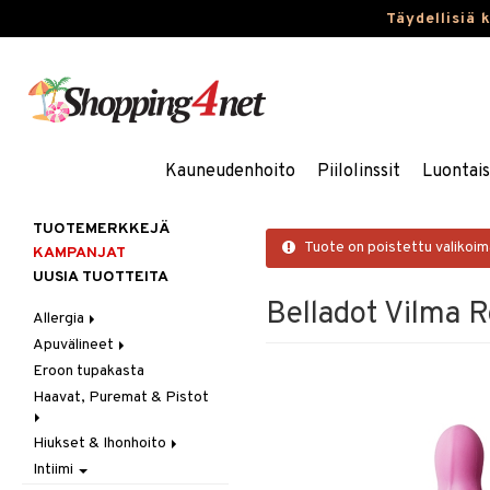
Täydellisiä 
Kauneudenhoito
Piilolinssit
Luontai
TUOTEMERKKEJÄ
Tuote on poistettu valikoi
KAMPANJAT
UUSIA TUOTTEITA
Belladot Vilma R
Allergia
Apuvälineet
Nenäsuihkeet
Eroon tupakasta
Silmätipat
Hygienia
Haavat, Puremat & Pistot
Kävely & Seisominen
Kylpy / WC
Hiukset & Ihonhoito
Ensiapu
Saa kiinni & Ylety
Intiimi
Haavat
Erityistuotteet