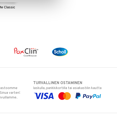
e Classic
TURVALLINEN OSTAMINEN
varastoomme
laskulla, pankkikortilla tai asiakastilin kautta
 Sinua varten!
sivuillamme.