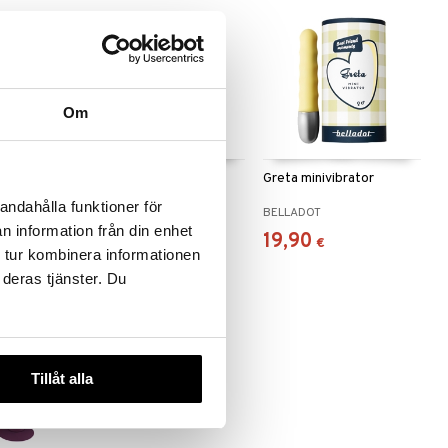
Om
 Duoballs
Belladot Greta Mini
Greta minivibrator
Vibrator
andahålla funktioner för
BELLADOT
BELLADOT
n information från din enhet
19
19,90
€
€
 tur kombinera informationen
 deras tjänster. Du
Tillåt alla