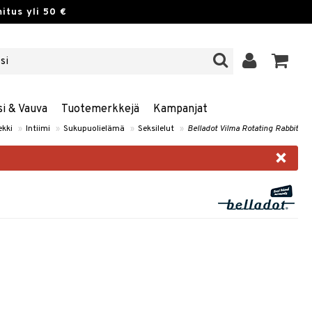
itus yli 50 €
si & Vauva
Tuotemerkkejä
Kampanjat
ekki
»
Intiimi
»
Sukupuolielämä
»
Seksilelut
»
Belladot Vilma Rotating Rabbit
×