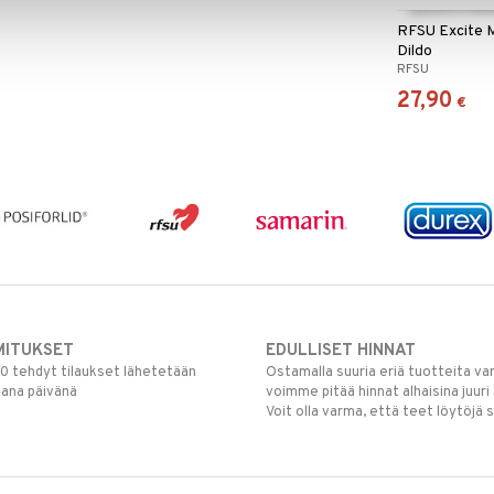
RFSU Excite M
Dildo
RFSU
27,90
€
MITUKSET
EDULLISET HINNAT
00 tehdyt tilaukset lähetetään
Ostamalla suuria eriä tuotteita 
mana päivänä
voimme pitää hinnat alhaisina juuri
Voit olla varma, että teet löytöjä 