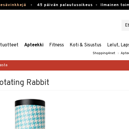
kesävinkkejä
-
45 päivän palautusoikeus -
Ilmainen toim
stuotteet
Apteekki
Fitness
Koti & Sisustus
Lelut, Lap
Shopping4net
»
Apte
masta
otating Rabbit