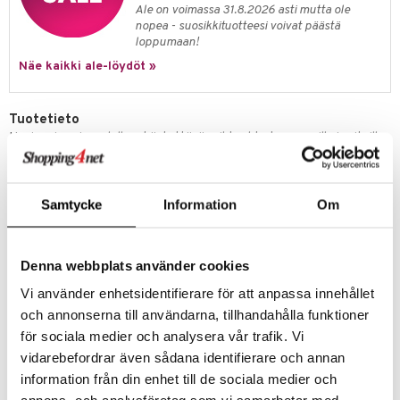
visukat
toori-intoleranssi
ium
Ale on voimassa 31.8.2026 asti mutta ole
nopea - suosikkituotteesi voivat päästä
vittäin
isukat
tamiinit
loppumaan!
Näe kaikki ale-löydöt »
Tuotetieto
Hygieeninen ja uudelleenkäytettävä vaihtoehto tamponeille ja siteille.
Evelina kuukautiskuppi asetetaan kuten tamponi ja se kerää
kuukautisveren kuppiin. Se on valmistettu silikonista ja on erittäin
pehmeä helppoa ja mukavaa käyttöä varten. Normaalilla käytöllä ja
puhdistuksella kuukautiskuppisi kestää hyvin pitkään. Voit käyttää
Samtycke
Information
Om
Belladot Evelinaa turvallisesti nukkuessasi, treenatessasi, uimassa tai
matkoilla. Kuukautiskupilla on enemmän nestettä vetävä kapasiteetti
kuin tamponeilla, mikä vähentää wc-käyntejäsi ja antaa vapaamman
Denna webbplats använder cookies
tunteen.
Koko-ohje:
Vi använder enhetsidentifierare för att anpassa innehållet
S/M kevyestä kohtalaiseen vuotoon.
M/L kohtalaisesta runsaaseen vuotoon.
och annonserna till användarna, tillhandahålla funktioner
för sociala medier och analysera vår trafik. Vi
vidarebefordrar även sådana identifierare och annan
Tuotenumero
information från din enhet till de sociala medier och
AEMC1-26-M-L