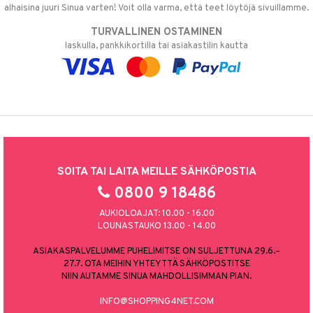
alhaisina juuri Sinua varten! Voit olla varma, että teet löytöjä sivuillamme.
TURVALLINEN OSTAMINEN
laskulla, pankkikortilla tai asiakastilin kautta
SOITA TAI LAITA MEILLE SÄHKÖPOSTIA
0800 9 18486
AUKIOLOAJAT: 10.00 - 16.00
LOUNASTAUKO 13.00 - 14.00
ASIAKASPALVELUMME PUHELIMITSE ON SULJETTUNA 29.6.–
27.7. OTA MEIHIN YHTEYTTÄ SÄHKÖPOSTITSE
NIIN AUTAMME SINUA MAHDOLLISIMMAN PIAN.
INFO@SHOPPING4NET.COM