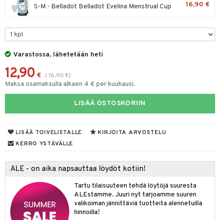
16,90 €
S-M - Belladot Belladot Evelina Menstrual Cup
talovoiteet
idesi
 Korvat
it
3 & 6
ahoinvointi
jaiset
to
ampaat
Vaihdevuodet
astarit
umput
ulpat
uoja
, Haavat & Puremat
 Suolisto
ojat
aivat
 Rakkulat
Varastossa, lähetetään heti
udet
& Korvat
uminen
 vaivat
den hoito
pää
12,90
€
(
16,90
€
)
Maksa osamaksulla alkaen 4 € per kuukausi.
mmasharjat
Suolisto
Hampaat
 & Suihkeet
tuminen
maslangat & Tikut
inen & Kuume
 Pullot
vat
LISÄÄ OSTOSKORIIN
mmasproteesi
t & Mineraalit
ys
kipu & Käheys
LISÄÄ TOIVELISTALLE
KIRJOITA ARVOSTELU
mmastahnat
 Suolisto
asapaino
& K
spalvelu
KERRO YSTÄVÄLLE
masväliharjat
memittarit
uoto
kamat
iinit
ksiä & vastauksia
ALE - on aika napsauttaa löydöt kotiin!
paiden hoito
va nenä
nit & Mineraalit
us
iinit
tuotetta
Tartu tilaisuuteen tehdä löytöjä suuresta
än vuoto & tukkoisuus
hyvinvointi
m
ALEstamme. Juuri nyt tarjoamme suuren
 verkkokaupasta
valikoiman jännittäviä tuotteita alennetuilla
kat
kyys ruoalle
hinnoilla!