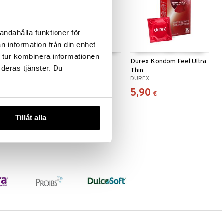
andahålla funktioner för
n information från din enhet
 tur kombinera informationen
Play Massage
Durex Kondom Extra
Durex Kondom Feel Ultra
 deras tjänster. Du
Safe
Thin
DUREX
DUREX
6,49
5,90
€
€
Tillåt alla