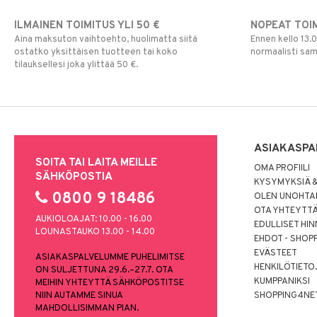
ILMAINEN TOIMITUS YLI 50 €
NOPEAT TOI
Aina maksuton vaihtoehto, huolimatta siitä
Ennen kello 13.
ostatko yksittäisen tuotteen tai koko
normaalisti sa
tilauksellesi joka ylittää 50 €.
ASIAKASPA
SOITA TAI LAITA MEILLE
OMA PROFIILI
SÄHKÖPOSTIA
KYSYMYKSIÄ &
0800 9 18486
OLEN UNOHTAN
OTA YHTEYTT
AUKIOLOAJAT: 10.00 - 16.00
EDULLISET HI
LOUNASTAUKO 13.00 - 14.00
EHDOT - SHOP
EVÄSTEET
ASIAKASPALVELUMME PUHELIMITSE
HENKILÖTIETO
ON SULJETTUNA 29.6.–27.7. OTA
KUMPPANIKSI
MEIHIN YHTEYTTÄ SÄHKÖPOSTITSE
NIIN AUTAMME SINUA
SHOPPING4NE
MAHDOLLISIMMAN PIAN.