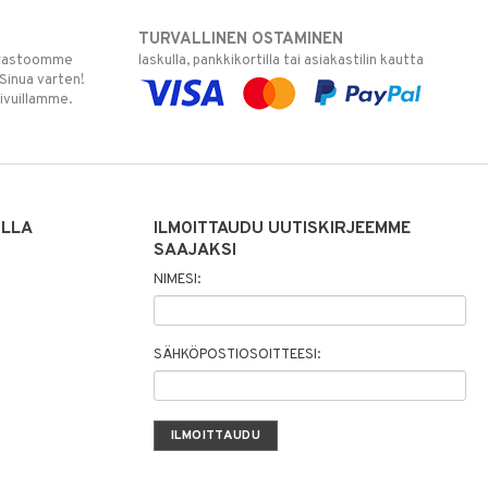
TURVALLINEN OSTAMINEN
varastoomme
laskulla, pankkikortilla tai asiakastilin kautta
 Sinua varten!
sivuillamme.
ILLA
ILMOITTAUDU UUTISKIRJEEMME
SAAJAKSI
NIMESI:
SÄHKÖPOSTIOSOITTEESI: