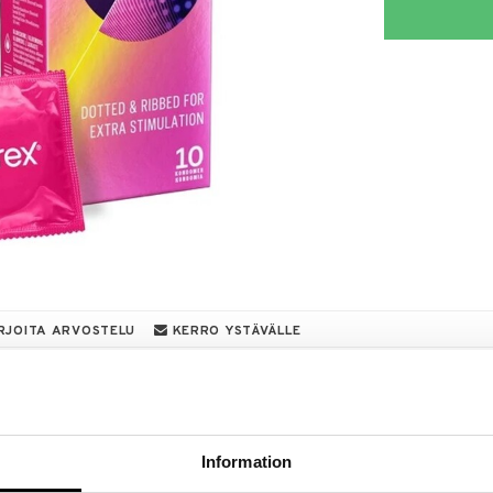
RJOITA ARVOSTELU
KERRO YSTÄVÄLLE
a löydöt kotiin!
isuuteen tehdä löytöjä suuresta ALEstamme. Juuri
mme suuren valikoiman jännittäviä tuotteita
Information
a hinnoilla!