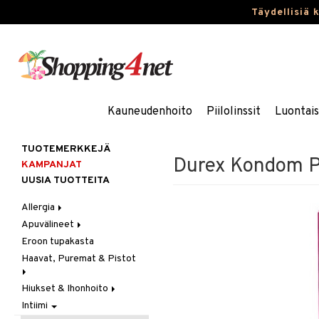
Täydellisiä 
Kauneudenhoito
Piilolinssit
Luontai
TUOTEMERKKEJÄ
Durex Kondom P
KAMPANJAT
UUSIA TUOTTEITA
Allergia
Apuvälineet
Nenäsuihkeet
Eroon tupakasta
Silmätipat
Hygienia
Haavat, Puremat & Pistot
Kävely & Seisominen
Kylpy / WC
Hiukset & Ihonhoito
Ensiapu
Saa kiinni & Ylety
Intiimi
Haavat
Erityistuotteet