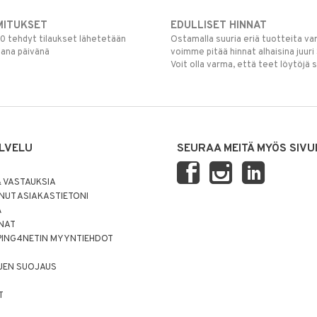
MITUKSET
EDULLISET HINNAT
00 tehdyt tilaukset lähetetään
Ostamalla suuria eriä tuotteita 
mana päivänä
voimme pitää hinnat alhaisina juuri
Voit olla varma, että teet löytöjä 
LVELU
SEURAA MEITÄ MYÖS SIVU
 VASTAUKSIA
UT ASIAKASTIETONI
Ä
NNAT
PING4NETIN MYYNTIEHDOT
JEN SUOJAUS
T