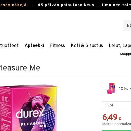
kesävinkkejä
-
45 päivän palautusoikeus -
Ilmainen toim
stuotteet
Apteekki
Fitness
Koti & Sisustus
Lelut, Lap
Shopp
leasure Me
10 kpl
6,49
€
Maksa osamaksul