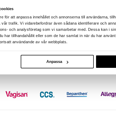
massa 31.8.2026 asti mutta ole nopea -
otteesi voivat päästä loppumaan!
cookies
i ale-löydöt »
e för att anpassa innehållet och annonserna till användarna, tillh
vår trafik. Vi vidarebefordrar även sådana identifierare och anna
nnons- och analysföretag som vi samarbetar med. Dessa kan i sin
Durex 2 in 1 
panillesi maksimaalisen tunteen ja stimulaation
har tillhandahållit eller som de har samlat in när du har använt
n ja nystyröiden ansiosta.
DUREX
ortsatt användande av vår webbplats.
tävät kondomit luonnonkumista. Nominell bredd: 56
11,90
€
Anpassa