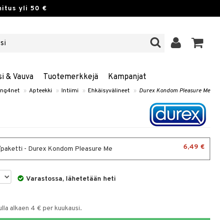
itus yli 50 €
si & Vauva
Tuotemerkkejä
Kampanjat
ing4net
»
Apteekki
»
Intiimi
»
Ehkäisyvälineet
»
Durex Kondom Pleasure Me
6,49 €
/paketti - Durex Kondom Pleasure Me
Varastossa, lähetetään heti
la alkaen 4 € per kuukausi.