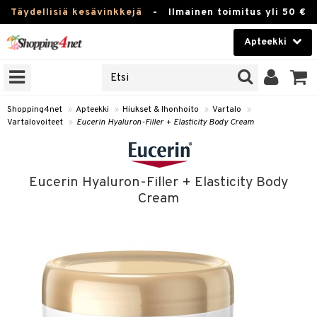
Täydellisiä kesävinkkejä
-
Ilmainen toimitus yli 50 €
Apteekki
ERKKEJÄ
Kauneudenhoito
JAT
UOTTEITA
Piilolinssit
Shopping4net
»
Apteekki
»
Hiukset & Ihonhoito
»
Vartalo
»
Vartalovoiteet
»
Eucerin Hyaluron-Filler + Elasticity Body Cream
Luontaistuotteet
Apteekki
eet
ihkeet
Eucerin Hyaluron-Filler + Elasticity Body
pakasta
pat
ia
Fitness
Cream
Puremat & Pistot
 & Seisominen
Koti & Sisustus
& Ihonhoito
/ WC
u
Lelut, Lapsi & Vauva
nni & Ylety
tuotteet
Tuotemerkkejä
it & Teipit
t
Kampanjat
se
 / Pistokset