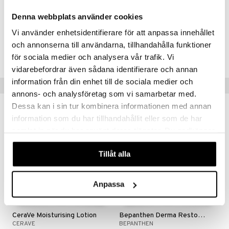
Pantolaktoni, Natriumkloridi, Sitruunahappo, Dimetikoni, Trinatrium
EDTA, Etyyliheksyyliglyseriini, Fenoksietanoli, Parfyymi
Denna webbplats använder cookies
Vi använder enhetsidentifierare för att anpassa innehållet
Tuotenumero
och annonserna till användarna, tillhandahålla funktioner
ACIH3-6K-200
för sociala medier och analysera vår trafik. Vi
vidarebefordrar även sådana identifierare och annan
information från din enhet till de sociala medier och
Suositut tuotteet
annons- och analysföretag som vi samarbetar med.
Dessa kan i sin tur kombinera informationen med annan
information som du har tillhandahållit eller som de har
samlat in när du har använt deras tjänster. Du godkänner
våra cookies vid fortsatt användande av vår webbplats.
Tillåt alla
Anpassa
Saatavana useana vaihtoehtona
CeraVe Moisturising Lotion
Bepanthen Derma Restoring Daily Body Lotion
CERAVE
BEPANTHEN