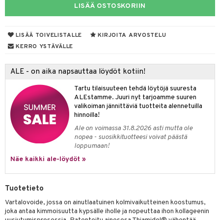
LISÄÄ OSTOSKORIIN
talovoiteet
LISÄÄ TOIVELISTALLE
KIRJOITA ARVOSTELU
KERRO YSTÄVÄLLE
Jalat
välineet
nenssi
n hoito
ALE - on aika napsauttaa löydöt kotiin!
ienia & Tarvikkeet
kasieni
t
hoito
 hoito
ievittäjät
Tartu tilaisuuteen tehdä löytöjä suuresta
ALEstamme. Juuri nyt tarjoamme suuren
s
kavoide
idesi
letit
vaivat
s & Lämpö
stit
valikoiman jännittäviä tuotteita alennetuilla
hinnoilla!
kuhousunsuojat
ettumat iholla
ivoide
yneisyys & Kutina
tuotteet
n poisto
vut
 & Ovulointi
osuoja
Ale on voimassa 31.8.2026 asti mutta ole
rempi vuoto
net
net
tsatietulehdus
 & Tamppoonit
inemittarit
t
a & Vahvuus
nopea - suosikkituotteesi voivat päästä
loppumaan!
rpaketti
kolaastarit
lät
ppoonit
olielämä
hasvaivat
voiteet
Näe kaikki ale-löydöt »
lät
veyssiteet
ukkuus
& Imetys
 Vilustuminen & Kipu
Nivelet
ia & Haavat
ohjaiset
rontaöljyt
idesi
 Korvat
it
3 & 6
ahoinvointi
jaiset
to
Tuotetieto
kuvoiteet
Vartalovoide, jossa on ainutlaatuinen kolmivaikutteinen koostumus,
ampaat
Vaihdevuodet
astarit
umput
ulpat
joka antaa kimmoisuutta kypsälle iholle ja nopeuttaa ihon kollageenin
silelut