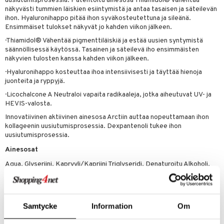
uusiutumisprosessia. Patentoitu ainesosa Thiamidol® vähentää
uoja
, Haavat & Puremat
 Suolisto
ojat
aivat
 Rakkulat
näkyvästi tummien läiskien esiintymistä ja antaa tasaisen ja säteilevän
ihon. Hyaluronihappo pitää ihon syväkosteutettuna ja sileänä.
udet
& Korvat
uminen
 vaivat
den hoito
pää
Ensimmäiset tulokset näkyvät jo kahden viikon jälkeen.
mmasharjat
Suolisto
Hampaat
 & Suihkeet
tuminen
· Thiamidol® Vähentää pigmenttiläiskiä ja estää uusien syntymistä
säännöllisessä käytössä. Tasainen ja säteilevä iho ensimmäisten
maslangat & Tikut
inen & Kuume
 Pullot
vat
näkyvien tulosten kanssa kahden viikon jälkeen.
mmasproteesi
t & Mineraalit
ys
kipu & Käheys
· Hyaluronihappo kosteuttaa ihoa intensiivisesti ja täyttää hienoja
juonteita ja ryppyjä.
mmastahnat
 Suolisto
asapaino
& K
· Licochalcone A Neutraloi vapaita radikaaleja, jotka aiheutuvat UV- ja
spalvelu
HEVIS-valosta.
masväliharjat
memittarit
uoto
kamat
iinit
ksiä & vastauksia
Innovatiivinen aktiivinen ainesosa Arctiin auttaa nopeuttamaan ihon
paiden hoito
va nenä
nit & Mineraalit
us
iinit
kollageenin uusiutumisprosessia. Dexpantenoli tukee ihon
tuotetta
uusiutumisprosessia.
än vuoto & tukkoisuus
hyvinvointi
m
 verkkokaupasta
Ainesosat
kat
kyys ruoalle
Aqua, Glyseriini, Kapryyli/Kapriini Triglyseridi, Denaturoitu Alkoholi,
Kokoglyseridit, Setearyylialkoholi, Setyylipalmitaatti, Di-
visukat
toori-intoleranssi
ium
isopropyyladipaatti, Pantenoli, Glyseryylistearaatti,
Isopropyylipalmitaatti, Butyrospermum Parkii -voi, Lauroylilysiini,
vittäin
isukat
tamiinit
Isobutyylamido Tiazolyyli Resorsinoli, Natriumhyaluronaatti, Arctium
Samtycke
Information
Om
Lappa -hedelmäuute, Glycyrrhiza Inflata -juuriuute,
Natriumstearoyyliglutamaatti, Karrageeni, Ksantaanikumi,