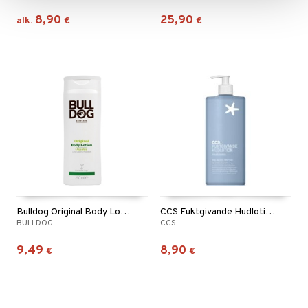
8,90
25,90
alk.
€
€
Bulldog Original Body Lotion
CCS Fuktgivande Hudlotion oparfymerad
BULLDOG
CCS
9,49
8,90
€
€