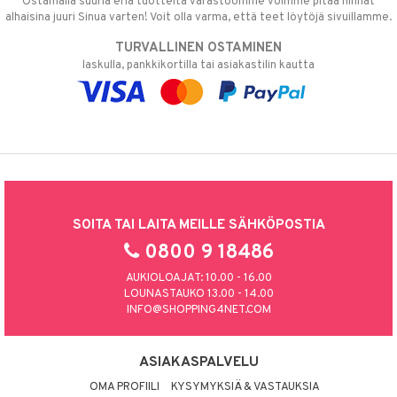
Ostamalla suuria eriä tuotteita varastoomme voimme pitää hinnat
alhaisina juuri Sinua varten! Voit olla varma, että teet löytöjä sivuillamme.
TURVALLINEN OSTAMINEN
laskulla, pankkikortilla tai asiakastilin kautta
SOITA TAI LAITA MEILLE SÄHKÖPOSTIA
0800 9 18486
AUKIOLOAJAT: 10.00 - 16.00
LOUNASTAUKO 13.00 - 14.00
INFO@SHOPPING4NET.COM
ASIAKASPALVELU
OMA PROFIILI
KYSYMYKSIÄ & VASTAUKSIA