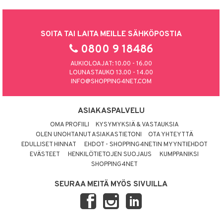
SOITA TAI LAITA MEILLE SÄHKÖPOSTIA
0800 9 18486
AUKIOLOAJAT: 10.00 - 16.00
LOUNASTAUKO 13.00 - 14.00
INFO@SHOPPING4NET.COM
ASIAKASPALVELU
OMA PROFIILI
KYSYMYKSIÄ & VASTAUKSIA
OLEN UNOHTANUT ASIAKASTIETONI
OTA YHTEYTTÄ
EDULLISET HINNAT
EHDOT - SHOPPING4NETIN MYYNTIEHDOT
EVÄSTEET
HENKILÖTIETOJEN SUOJAUS
KUMPPANIKSI
SHOPPING4NET
SEURAA MEITÄ MYÖS SIVUILLA