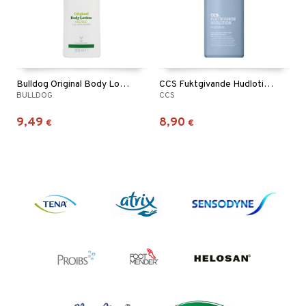
Bulldog Original Body Lotion
CCS Fuktgivande Hudlotion oparfymerad
BULLDOG
CCS
9,49
8,90
€
€