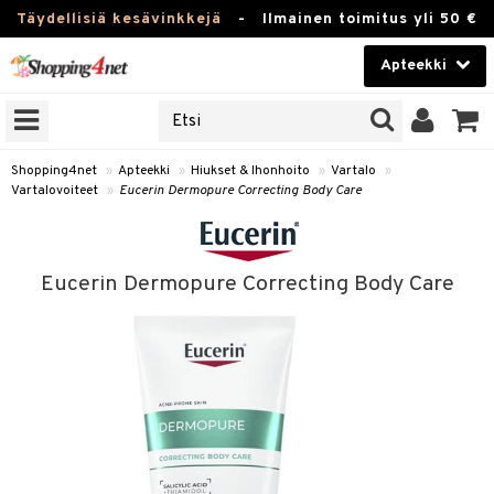
Täydellisiä kesävinkkejä
-
Ilmainen toimitus yli 50 €
Apteekki
ERKKEJÄ
Kauneudenhoito
JAT
UOTTEITA
Piilolinssit
Shopping4net
»
Apteekki
»
Hiukset & Ihonhoito
»
Vartalo
»
Vartalovoiteet
»
Eucerin Dermopure Correcting Body Care
Luontaistuotteet
Apteekki
eet
ihkeet
Eucerin Dermopure Correcting Body Care
pakasta
pat
ia
Fitness
Puremat & Pistot
 & Seisominen
Koti & Sisustus
& Ihonhoito
/ WC
u
Lelut, Lapsi & Vauva
nni & Ylety
tuotteet
Tuotemerkkejä
it & Teipit
t
Kampanjat
se
 / Pistokset