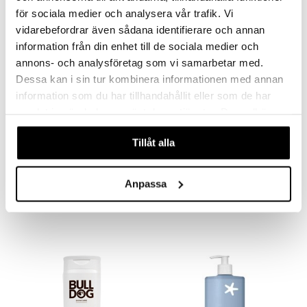
för sociala medier och analysera vår trafik. Vi
vidarebefordrar även sådana identifierare och annan
information från din enhet till de sociala medier och
annons- och analysföretag som vi samarbetar med.
Dessa kan i sin tur kombinera informationen med annan
information som du har tillhandahållit eller som de har
samlat in när du har använt deras tjänster. Du godkänner
våra cookies vid fortsatt användande av vår webbplats.
Saatavana useana vaihtoehtona
Tillåt alla
CeraVe Moisturising Lotion
Bepanthen Derma Restoring Daily Body Lotion
CERAVE
BEPANTHEN
Anpassa
8,90
25,90
alk.
€
€