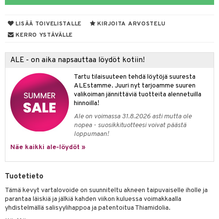
talovoiteet
LISÄÄ TOIVELISTALLE
KIRJOITA ARVOSTELU
KERRO YSTÄVÄLLE
Jalat
välineet
ALE - on aika napsauttaa löydöt kotiin!
nenssi
n hoito
Tartu tilaisuuteen tehdä löytöjä suuresta
ienia & Tarvikkeet
kasieni
t
hoito
 hoito
ievittäjät
ALEstamme. Juuri nyt tarjoamme suuren
valikoiman jännittäviä tuotteita alennetuilla
s
kavoide
idesi
letit
vaivat
s & Lämpö
stit
hinnoilla!
kuhousunsuojat
ettumat iholla
ivoide
yneisyys & Kutina
Ale on voimassa 31.8.2026 asti mutta ole
tuotteet
n poisto
vut
 & Ovulointi
osuoja
nopea - suosikkituotteesi voivat päästä
rempi vuoto
net
net
tsatietulehdus
 & Tamppoonit
inemittarit
t
a & Vahvuus
loppumaan!
Näe kaikki ale-löydöt »
rpaketti
kolaastarit
lät
ppoonit
olielämä
hasvaivat
voiteet
lät
veyssiteet
ukkuus
& Imetys
 Vilustuminen & Kipu
Nivelet
ia & Haavat
ohjaiset
Tuotetieto
rontaöljyt
idesi
 Korvat
it
3 & 6
ahoinvointi
jaiset
to
Tämä kevyt vartalovoide on suunniteltu akneen taipuvaiselle iholle ja
parantaa läiskiä ja jälkiä kahden viikon kuluessa voimakkaalla
kuvoiteet
ampaat
Vaihdevuodet
astarit
umput
ulpat
yhdistelmällä salisyylihappoa ja patentoitua Thiamidolia.
silelut