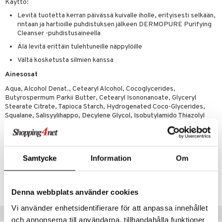
uoja
, Haavat & Puremat
 Suolisto
ojat
aivat
 Rakkulat
Käyttö:
Levitä tuotetta kerran päivässä kuivalle iholle, erityisesti selkään,
udet
& Korvat
uminen
 vaivat
den hoito
pää
rintaan ja hartioille puhdistuksen jälkeen DERMOPURE Purifying
Cleanser -puhdistusaineella
mmasharjat
Suolisto
Hampaat
 & Suihkeet
tuminen
Älä levitä erittäin tulehtuneille näppylöille
maslangat & Tikut
inen & Kuume
 Pullot
vat
Vältä kosketusta silmien kanssa
mmasproteesi
t & Mineraalit
ys
kipu & Käheys
Ainesosat
mmastahnat
 Suolisto
asapaino
& K
Aqua, Alcohol Denat., Cetearyl Alcohol, Cocoglycerides,
spalvelu
Butyrospermum Parkii Butter, Cetearyl Isononanoate, Glyceryl
masväliharjat
memittarit
uoto
kamat
iinit
Stearate Citrate, Tapioca Starch, Hydrogenated Coco-Glycerides,
ksiä & vastauksia
Squalane, Salisyylihappo, Decylene Glycol, Isobutylamido Thiazolyl
paiden hoito
va nenä
nit & Mineraalit
us
iinit
Resorcinol, Glycyrrhiza Inflata Root Extract, Xanthan Gum,
tuotetta
Hydroksipropyylitärkkelysfosfaatti, Carrageenan, Fenoksietanoli,
än vuoto & tukkoisuus
hyvinvointi
m
Trinatriumetyleenidiamiinidisukkinaatti, Natriumhydroksidi, Parfum
 verkkokaupasta
kat
kyys ruoalle
Samtycke
Information
Om
Tuotenumero
visukat
toori-intoleranssi
ium
AEDH1-6K-200
vittäin
isukat
Denna webbplats använder cookies
tamiinit
Vi använder enhetsidentifierare för att anpassa innehållet
Suositut tuotteet
och annonserna till användarna, tillhandahålla funktioner