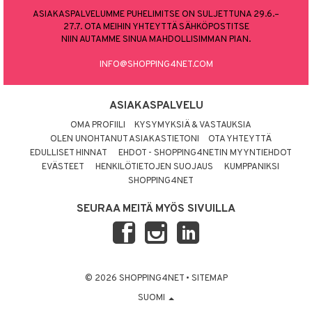
ASIAKASPALVELUMME PUHELIMITSE ON SULJETTUNA 29.6.–
27.7. OTA MEIHIN YHTEYTTÄ SÄHKÖPOSTITSE
NIIN AUTAMME SINUA MAHDOLLISIMMAN PIAN.
INFO@SHOPPING4NET.COM
ASIAKASPALVELU
OMA PROFIILI
KYSYMYKSIÄ & VASTAUKSIA
OLEN UNOHTANUT ASIAKASTIETONI
OTA YHTEYTTÄ
EDULLISET HINNAT
EHDOT - SHOPPING4NETIN MYYNTIEHDOT
EVÄSTEET
HENKILÖTIETOJEN SUOJAUS
KUMPPANIKSI
SHOPPING4NET
SEURAA MEITÄ MYÖS SIVUILLA
© 2026 SHOPPING4NET
•
SITEMAP
SUOMI