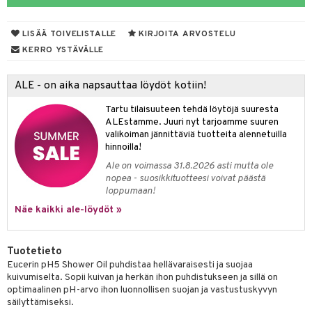
talovoiteet
LISÄÄ TOIVELISTALLE
KIRJOITA ARVOSTELU
KERRO YSTÄVÄLLE
Jalat
välineet
ALE - on aika napsauttaa löydöt kotiin!
nenssi
n hoito
Tartu tilaisuuteen tehdä löytöjä suuresta
ienia & Tarvikkeet
kasieni
t
hoito
 hoito
ievittäjät
ALEstamme. Juuri nyt tarjoamme suuren
valikoiman jännittäviä tuotteita alennetuilla
s
kavoide
idesi
letit
vaivat
s & Lämpö
stit
hinnoilla!
kuhousunsuojat
ettumat iholla
ivoide
yneisyys & Kutina
Ale on voimassa 31.8.2026 asti mutta ole
tuotteet
n poisto
vut
 & Ovulointi
osuoja
nopea - suosikkituotteesi voivat päästä
rempi vuoto
net
net
tsatietulehdus
 & Tamppoonit
inemittarit
t
a & Vahvuus
loppumaan!
Näe kaikki ale-löydöt »
rpaketti
kolaastarit
lät
ppoonit
olielämä
hasvaivat
voiteet
lät
veyssiteet
ukkuus
& Imetys
 Vilustuminen & Kipu
Nivelet
ia & Haavat
ohjaiset
Tuotetieto
rontaöljyt
idesi
 Korvat
it
3 & 6
ahoinvointi
jaiset
to
Eucerin pH5 Shower Oil puhdistaa hellävaraisesti ja suojaa
kuivumiselta. Sopii kuivan ja herkän ihon puhdistukseen ja sillä on
kuvoiteet
ampaat
Vaihdevuodet
astarit
umput
ulpat
optimaalinen pH-arvo ihon luonnollisen suojan ja vastustuskyvyn
säilyttämiseksi.
silelut