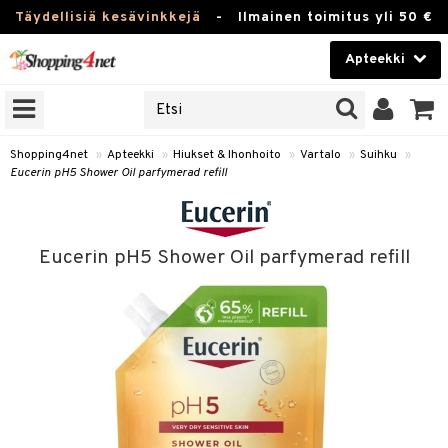
Täydellisiä kesävinkkejä
-
Ilmainen toimitus yli 50 €
Apteekki
ERKKEJÄ
Kauneudenhoito
JAT
UOTTEITA
Piilolinssit
Shopping4net
»
Apteekki
»
Hiukset & Ihonhoito
»
Vartalo
»
Suihku
»
Eucerin pH5 Shower Oil parfymerad refill
Luontaistuotteet
Apteekki
eet
ihkeet
Eucerin pH5 Shower Oil parfymerad refill
pakasta
pat
ia
Fitness
Puremat & Pistot
 & Seisominen
Koti & Sisustus
& Ihonhoito
/ WC
u
Lelut, Lapsi & Vauva
nni & Ylety
tuotteet
Tuotemerkkejä
it & Teipit
t
Kampanjat
se
 / Pistokset