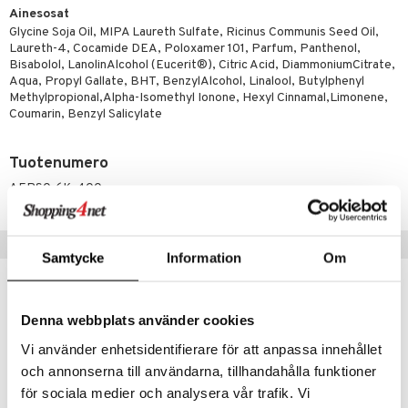
uoja
, Haavat & Puremat
 Suolisto
ojat
aivat
 Rakkulat
Ainesosat
Glycine Soja Oil, MIPA Laureth Sulfate, Ricinus Communis Seed Oil,
udet
& Korvat
uminen
 vaivat
den hoito
pää
Laureth-4, Cocamide DEA, Poloxamer 101, Parfum, Panthenol,
mmasharjat
Bisabolol, LanolinAlcohol (Eucerit®), Citric Acid, DiammoniumCitrate,
Suolisto
Hampaat
 & Suihkeet
tuminen
Aqua, Propyl Gallate, BHT, BenzylAlcohol, Linalool, Butylphenyl
maslangat & Tikut
inen & Kuume
 Pullot
vat
Methylpropional,Alpha-Isomethyl Ionone, Hexyl Cinnamal,Limonene,
Coumarin, Benzyl Salicylate
mmasproteesi
t & Mineraalit
ys
kipu & Käheys
mmastahnat
 Suolisto
asapaino
& K
Tuotenumero
spalvelu
AEPS0-6K-400
masväliharjat
memittarit
uoto
kamat
iinit
ksiä & vastauksia
paiden hoito
va nenä
nit & Mineraalit
us
iinit
tuotetta
Suositut tuotteet
än vuoto & tukkoisuus
hyvinvointi
m
Samtycke
Information
Om
 verkkokaupasta
kat
kyys ruoalle
Denna webbplats använder cookies
visukat
toori-intoleranssi
ium
Vi använder enhetsidentifierare för att anpassa innehållet
vittäin
isukat
tamiinit
och annonserna till användarna, tillhandahålla funktioner
för sociala medier och analysera vår trafik. Vi