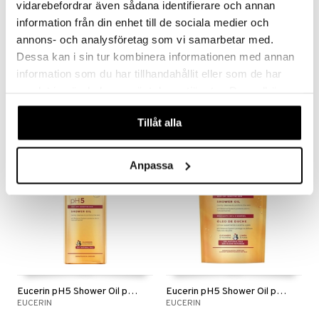
vidarebefordrar även sådana identifierare och annan
information från din enhet till de sociala medier och
annons- och analysföretag som vi samarbetar med.
Bulldog Original Shower Gel
Bulldog Vetiver & Black Pepper Shower Gel
Dessa kan i sin tur kombinera informationen med annan
BULLDOG
BULLDOG
information som du har tillhandahållit eller som de har
samlat in när du har använt deras tjänster. Du godkänner
15,90
15,19
€
€
våra cookies vid fortsatt användande av vår webbplats.
Tillåt alla
Anpassa
Eucerin pH5 Shower Oil parfymerad
Eucerin pH5 Shower Oil parfymerad refill
EUCERIN
EUCERIN