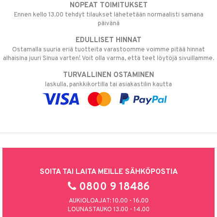
NOPEAT TOIMITUKSET
Ennen kello 13.00 tehdyt tilaukset lähetetään normaalisti samana
päivänä
EDULLISET HINNAT
Ostamalla suuria eriä tuotteita varastoomme voimme pitää hinnat
alhaisina juuri Sinua varten! Voit olla varma, että teet löytöjä sivuillamme.
TURVALLINEN OSTAMINEN
laskulla, pankkikortilla tai asiakastilin kautta
SOITA TAI LAITA MEILLE SÄHKÖPOSTIA
0800 9 18486
AUKIOLOAJAT: 10.00 - 16.00
LOUNASTAUKO 13.00 - 14.00