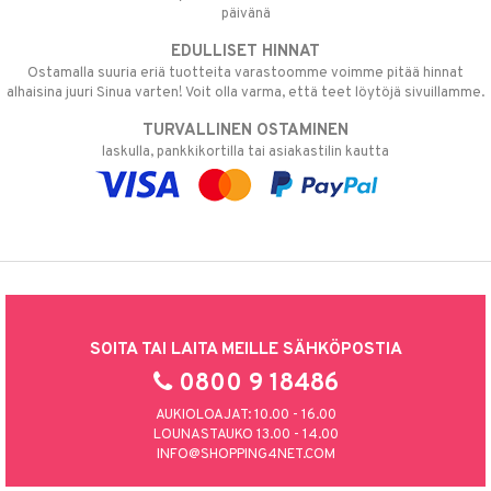
päivänä
EDULLISET HINNAT
Ostamalla suuria eriä tuotteita varastoomme voimme pitää hinnat
alhaisina juuri Sinua varten! Voit olla varma, että teet löytöjä sivuillamme.
TURVALLINEN OSTAMINEN
laskulla, pankkikortilla tai asiakastilin kautta
SOITA TAI LAITA MEILLE SÄHKÖPOSTIA
0800 9 18486
AUKIOLOAJAT: 10.00 - 16.00
LOUNASTAUKO 13.00 - 14.00
INFO@SHOPPING4NET.COM