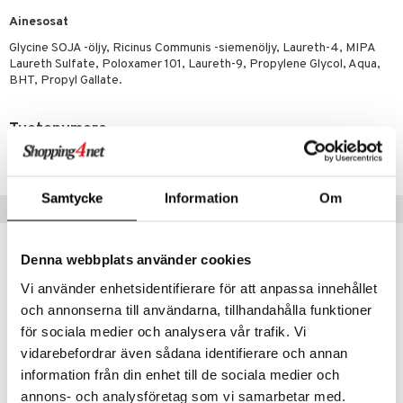
uoja
, Haavat & Puremat
 Suolisto
ojat
aivat
 Rakkulat
Ainesosat
udet
& Korvat
uminen
 vaivat
den hoito
pää
Glycine SOJA -öljy, Ricinus Communis -siemenöljy, Laureth-4, MIPA
mmasharjat
Laureth Sulfate, Poloxamer 101, Laureth-9, Propylene Glycol, Aqua,
Suolisto
Hampaat
 & Suihkeet
tuminen
BHT, Propyl Gallate.
maslangat & Tikut
inen & Kuume
 Pullot
vat
mmasproteesi
Tuotenumero
t & Mineraalit
ys
kipu & Käheys
AO5S3-6K-400
mmastahnat
 Suolisto
asapaino
& K
spalvelu
masväliharjat
memittarit
uoto
kamat
iinit
Samtycke
Information
Om
ksiä & vastauksia
Suositut tuotteet
paiden hoito
va nenä
nit & Mineraalit
us
iinit
tuotetta
än vuoto & tukkoisuus
hyvinvointi
m
Denna webbplats använder cookies
 verkkokaupasta
kat
kyys ruoalle
Vi använder enhetsidentifierare för att anpassa innehållet
och annonserna till användarna, tillhandahålla funktioner
visukat
toori-intoleranssi
ium
för sociala medier och analysera vår trafik. Vi
vittäin
isukat
tamiinit
vidarebefordrar även sådana identifierare och annan
information från din enhet till de sociala medier och
annons- och analysföretag som vi samarbetar med.