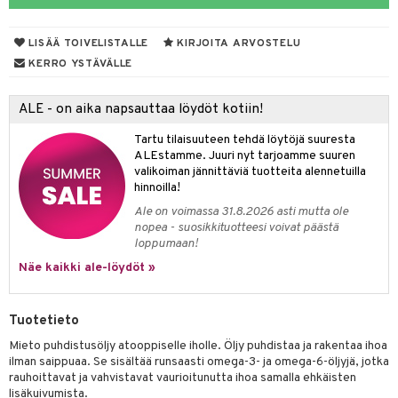
talovoiteet
LISÄÄ TOIVELISTALLE
KIRJOITA ARVOSTELU
KERRO YSTÄVÄLLE
Jalat
välineet
ALE - on aika napsauttaa löydöt kotiin!
nenssi
n hoito
Tartu tilaisuuteen tehdä löytöjä suuresta
ienia & Tarvikkeet
kasieni
t
hoito
 hoito
ievittäjät
ALEstamme. Juuri nyt tarjoamme suuren
valikoiman jännittäviä tuotteita alennetuilla
s
kavoide
idesi
letit
vaivat
s & Lämpö
stit
hinnoilla!
kuhousunsuojat
ettumat iholla
ivoide
yneisyys & Kutina
Ale on voimassa 31.8.2026 asti mutta ole
tuotteet
n poisto
vut
 & Ovulointi
osuoja
nopea - suosikkituotteesi voivat päästä
rempi vuoto
net
net
tsatietulehdus
 & Tamppoonit
inemittarit
t
a & Vahvuus
loppumaan!
Näe kaikki ale-löydöt »
rpaketti
kolaastarit
lät
ppoonit
olielämä
hasvaivat
voiteet
lät
veyssiteet
ukkuus
& Imetys
 Vilustuminen & Kipu
Nivelet
ia & Haavat
ohjaiset
Tuotetieto
rontaöljyt
idesi
 Korvat
it
3 & 6
ahoinvointi
jaiset
to
Mieto puhdistusöljy atooppiselle iholle. Öljy puhdistaa ja rakentaa ihoa
ilman saippuaa. Se sisältää runsaasti omega-3- ja omega-6-öljyjä, jotka
kuvoiteet
ampaat
Vaihdevuodet
astarit
umput
ulpat
rauhoittavat ja vahvistavat vaurioitunutta ihoa samalla ehkäisten
lisäkuivumista.
silelut