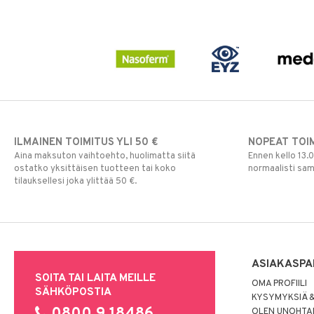
Multivitamiinit
Tukisukat
Päivittäin
Muut
Rauta
Seleeni
Sinkki
ILMAINEN TOIMITUS YLI 50 €
NOPEAT TOI
Aina maksuton vaihtoehto, huolimatta siitä
Ennen kello 13.
ostatko yksittäisen tuotteen tai koko
normaalisti sa
tilauksellesi joka ylittää 50 €.
ASIAKASPA
SOITA TAI LAITA MEILLE
OMA PROFIILI
SÄHKÖPOSTIA
KYSYMYKSIÄ &
OLEN UNOHTAN