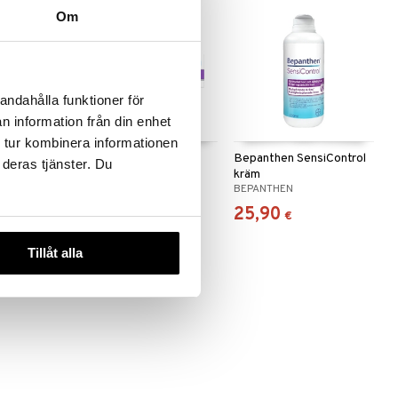
Om
andahålla funktioner för
n information från din enhet
 tur kombinera informationen
äm
Bepanthen SensiCalm
Bepanthen SensiControl
 deras tjänster. Du
kräm
BEPANTHEN
BEPANTHEN
14,90
25,90
€
€
Tillåt alla