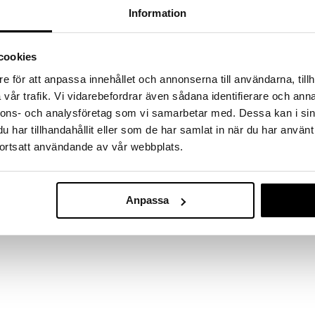
ol sisältää luonnollisia lipidejä, jotka edistävät
Information
kostealle iholle ja huuhtele huolellisesti.
talolle sekä aikuiset että lapset, myös
cookies
e för att anpassa innehållet och annonserna till användarna, tillh
aiini, Lauryyliglukosidi, Dinatriumkokoiliglutamaatti,
dioli, Natriumkloridi, Auringonkukansiemenöljy, Alfa-
vår trafik. Vi vidarebefordrar även sådana identifierare och anna
liasetaatti, Sakkaroosi-isomeeri,
nnons- och analysföretag som vi samarbetar med. Dessa kan i sin
idi, Sitruunahappo, Niasiiniamidi, Ksantaanikumi,
Bepanthen kr
har tillhandahållit eller som de har samlat in när du har använt
ortsatt användande av vår webbplats.
BEPANTHEN
7,89
€
Anpassa