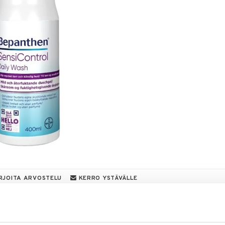
RJOITA ARVOSTELU
KERRO YSTÄVÄLLE
eli erittäin kuivalle ja herkälle iholle. Käytä
nnollisen pH-tasapainon ja suojataksesi sitä