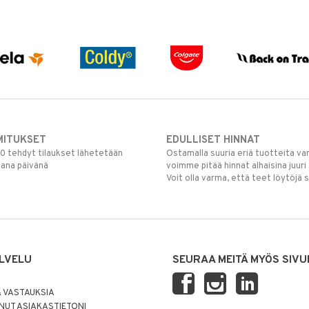
MITUKSET
EDULLISET HINNAT
00 tehdyt tilaukset lähetetään
Ostamalla suuria eriä tuotteita 
mana päivänä
voimme pitää hinnat alhaisina juuri
Voit olla varma, että teet löytöjä 
LVELU
SEURAA MEITÄ MYÖS SIVU
 VASTAUKSIA
UT ASIAKASTIETONI