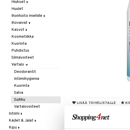
Laastarit & Teipit
Hiukset
Puremat / Pistokset
Huulet
Hilse
Verenvuoto
Ihonhoito miehille
Hiusten oheneminen
Ihovaivat
Karvojen poisto
Parranajo / Sheivaus
Kasvot
Shamppoo & Hoitoaine
Puhdistus
Akne
Kosmetiikka
Ekseema
Akne
Täit
Hoitoaine
Kuorinta
Kuiva iho
Kasvovoiteet
Shamppoo
Puhdistus
Ongelmaiho
Ongelmaiho
Herkkä iho
Silmävoiteet
Kuiva iho
Vartalo
Normaali iho
Rasvainen iho
Deodorantit
Intiimihygienia
Kuorinta
Salva
Suihku
LISÄÄ TOIVELISTALLE
KI
Vartalovoiteet
Tuotetieto
Intiimi
Kädet & Jalat
Ehkäisyvälineet
Bepanthen®SensiControl on suihkuge
päivittäin säilyttääksesi ihon luo
Kipu
Inkontinenssi
Jalkojen hoito