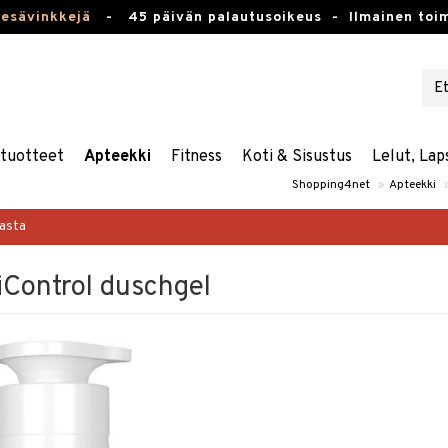
kesävinkkejä
-
45 päivän palautusoikeus -
Ilmainen toim
stuotteet
Apteekki
Fitness
Koti & Sisustus
Lelut, Lap
Shopping4net
»
Apteekki
masta
Control duschgel