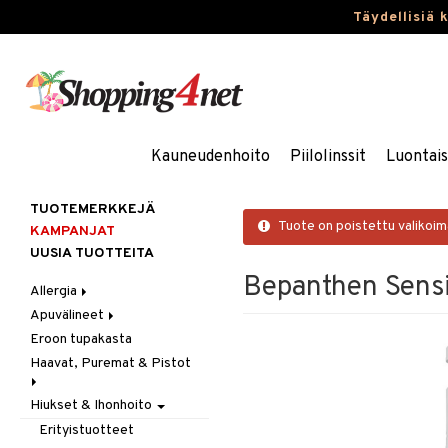
Täydellisiä 
Kauneudenhoito
Piilolinssit
Luontai
TUOTEMERKKEJÄ
Tuote on poistettu valikoi
KAMPANJAT
UUSIA TUOTTEITA
Bepanthen Sensi
Allergia
Apuvälineet
Nenäsuihkeet
Eroon tupakasta
Silmätipat
Hygienia
Haavat, Puremat & Pistot
Kävely & Seisominen
Kylpy / WC
Hiukset & Ihonhoito
Ensiapu
Saa kiinni & Ylety
Haavat
Erityistuotteet