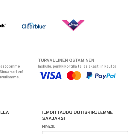
TURVALLINEN OSTAMINEN
varastoomme
laskulla, pankkikortilla tai asiakastilin kautta
 Sinua varten!
sivuillamme.
ILLA
ILMOITTAUDU UUTISKIRJEEMME
SAAJAKSI
NIMESI: