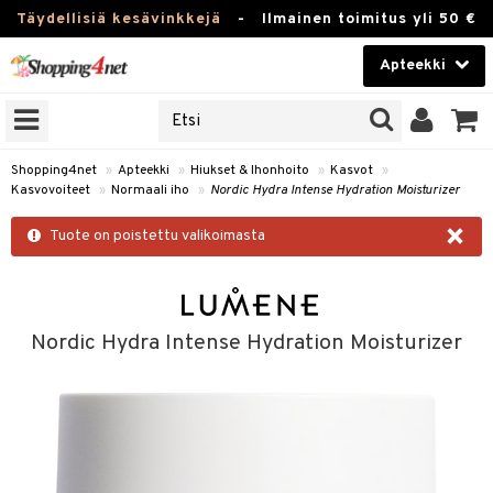
Täydellisiä kesävinkkejä
-
Ilmainen toimitus yli 50 €
Apteekki
ERKKEJÄ
Kauneudenhoito
JAT
UOTTEITA
Piilolinssit
Shopping4net
»
Apteekki
»
Hiukset & Ihonhoito
»
Kasvot
»
Kasvovoiteet
»
Normaali iho
»
Nordic Hydra Intense Hydration Moisturizer
Luontaistuotteet
×
Tuote on poistettu valikoimasta
Apteekki
eet
ihkeet
pakasta
pat
ia
Fitness
Puremat & Pistot
 & Seisominen
Koti & Sisustus
Nordic Hydra Intense Hydration Moisturizer
& Ihonhoito
/ WC
u
Lelut, Lapsi & Vauva
nni & Ylety
tuotteet
Tuotemerkkejä
it & Teipit
t
Kampanjat
se
 / Pistokset