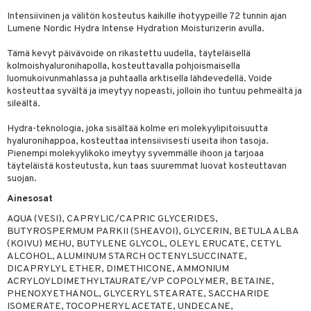
Intensiivinen ja välitön kosteutus kaikille ihotyypeille 72 tunnin ajan
iteet
Lumene Nordic Hydra Intense Hydration Moisturizerin avulla.
o
Tämä kevyt päivävoide on rikastettu uudella, täyteläisellä
kolmoishyaluronihapolla, kosteuttavalla pohjoismaisella
dorantit
luomukoivunmahlassa ja puhtaalla arktisella lähdevedellä. Voide
kosteuttaa syvältä ja imeytyy nopeasti, jolloin iho tuntuu pehmeältä ja
iimihygienia
Jalat
välineet
sileältä.
rinta
nenssi
n hoito
Hydra-teknologia, joka sisältää kolme eri molekyylipitoisuutta
va
ienia & Tarvikkeet
kasieni
hyaluronihappoa, kosteuttaa intensiivisesti useita ihon tasoja.
t
hoito
 hoito
ievittäjät
Pienempi molekyylikoko imeytyy syvemmälle ihoon ja tarjoaa
hku
s
kavoide
idesi
letit
vaivat
s & Lämpö
stit
täyteläistä kosteutusta, kun taas suuremmat luovat kosteuttavan
suojan.
talovoiteet
kuhousunsuojat
ettumat iholla
ivoide
yneisyys & Kutina
tuotteet
n poisto
vut
 & Ovulointi
osuoja
Ainesosat
rempi vuoto
net
net
tsatietulehdus
 & Tamppoonit
inemittarit
t
a & Vahvuus
AQUA (VESI), CAPRYLIC/CAPRIC GLYCERIDES,
BUTYROSPERMUM PARKII (SHEAVOI), GLYCERIN, BETULA ALBA
rpaketti
kolaastarit
lät
ppoonit
olielämä
hasvaivat
voiteet
(KOIVU) MEHU, BUTYLENE GLYCOL, OLEYL ERUCATE, CETYL
ALCOHOL, ALUMINUM STARCH OCTENYLSUCCINATE,
lät
veyssiteet
ukkuus
& Imetys
 Vilustuminen & Kipu
Nivelet
ia & Haavat
ohjaiset
DICAPRYLYL ETHER, DIMETHICONE, AMMONIUM
ACRYLOYLDIMETHYLTAURATE/VP COPOLYMER, BETAINE,
rontaöljyt
idesi
 Korvat
it
3 & 6
ahoinvointi
jaiset
to
PHENOXYETHANOL, GLYCERYL STEARATE, SACCHARIDE
ISOMERATE, TOCOPHERYL ACETATE, UNDECANE,