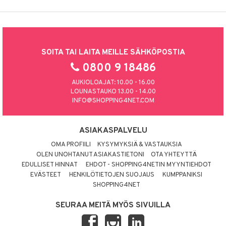
SOITA TAI LAITA MEILLE SÄHKÖPOSTIA
0800 9 18486
AUKIOLOAJAT: 10.00 - 16.00
LOUNASTAUKO 13.00 - 14.00
INFO@SHOPPING4NET.COM
ASIAKASPALVELU
OMA PROFIILI
KYSYMYKSIÄ & VASTAUKSIA
OLEN UNOHTANUT ASIAKASTIETONI
OTA YHTEYTTÄ
EDULLISET HINNAT
EHDOT - SHOPPING4NETIN MYYNTIEHDOT
EVÄSTEET
HENKILÖTIETOJEN SUOJAUS
KUMPPANIKSI
SHOPPING4NET
SEURAA MEITÄ MYÖS SIVUILLA