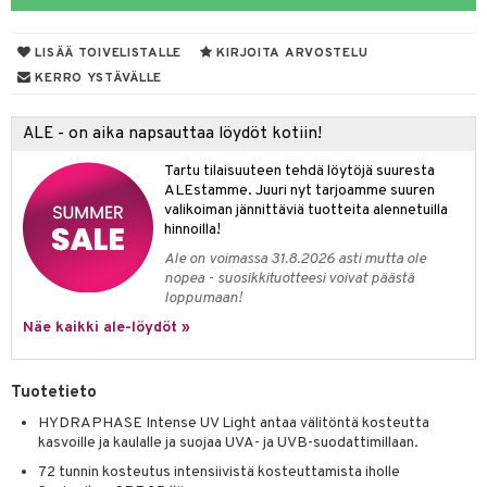
iteet
LISÄÄ TOIVELISTALLE
KIRJOITA ARVOSTELU
o
KERRO YSTÄVÄLLE
dorantit
ALE - on aika napsauttaa löydöt kotiin!
iimihygienia
Jalat
välineet
Tartu tilaisuuteen tehdä löytöjä suuresta
rinta
nenssi
n hoito
ALEstamme. Juuri nyt tarjoamme suuren
valikoiman jännittäviä tuotteita alennetuilla
va
ienia & Tarvikkeet
kasieni
t
hoito
 hoito
ievittäjät
hinnoilla!
hku
s
kavoide
idesi
letit
Ale on voimassa 31.8.2026 asti mutta ole
vaivat
s & Lämpö
stit
nopea - suosikkituotteesi voivat päästä
talovoiteet
kuhousunsuojat
ettumat iholla
ivoide
yneisyys & Kutina
tuotteet
n poisto
vut
 & Ovulointi
osuoja
loppumaan!
Näe kaikki ale-löydöt »
rempi vuoto
net
net
tsatietulehdus
 & Tamppoonit
inemittarit
t
a & Vahvuus
rpaketti
kolaastarit
lät
ppoonit
olielämä
hasvaivat
voiteet
Tuotetieto
lät
veyssiteet
ukkuus
& Imetys
 Vilustuminen & Kipu
Nivelet
ia & Haavat
ohjaiset
HYDRAPHASE Intense UV Light antaa välitöntä kosteutta
kasvoille ja kaulalle ja suojaa UVA- ja UVB-suodattimillaan.
rontaöljyt
idesi
 Korvat
it
3 & 6
ahoinvointi
jaiset
to
72 tunnin kosteutus intensiivistä kosteuttamista iholle