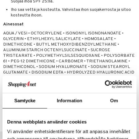
kuvoiteet
ampaat
Vaihdevuodet
astarit
umput
ulpat
Suojaa ihoa SPF 25:llä.
Iho saa vettä ja kosteutta. Vahvistaa ihon suojakerrosta ja sitoo
silelut
uoja
, Haavat & Puremat
 Suolisto
ojat
aivat
 Rakkulat
kosteutta ihoon.
udet
& Korvat
uminen
 vaivat
den hoito
pää
Ainesosat
mmasharjat
Suolisto
Hampaat
 & Suihkeet
tuminen
AQUA / VESI • OCTOCRYLENE • ISONONYL ISONONANOATE •
GLYCERIN • ETHYLHEXYL SALICYLATE • HOMOSALATE •
maslangat & Tikut
inen & Kuume
 Pullot
vat
DIMETHICONE • BUTYL METHOXYDIBENZOYLMETHANE •
ALUMINUM STARCH OCTENYLSUCCINATE • SUCROSE
mmasproteesi
t & Mineraalit
ys
kipu & Käheys
TRISTEARATE • POLYMETHYLSILSESQUIOXANE • POLYSORBATE
61 • PEG-12 DIMETHICONE • CARBOMER • TRIETHANOLAMINE •
mmastahnat
 Suolisto
asapaino
& K
DIMETHICONOL • SODIUM HYALURONATE • SODIUM STEAROYL
spalvelu
GLUTAMATE • DISODIUM EDTA • HYDROLYZED HYALURONIC ACID
masväliharjat
memittarit
uoto
kamat
iinit
• CAPRYLYL GLYCOL • XANTHAN GUM • SODIUM BENZOATE •
ksiä & vastauksia
PHENOXYETHANOL • PARFUM / TUOKSU (Kaava: 609669 04)
paiden hoito
va nenä
nit & Mineraalit
us
iinit
tuotetta
än vuoto & tukkoisuus
hyvinvointi
m
Samtycke
Information
Om
 verkkokaupasta
Tuotenumero
kat
kyys ruoalle
ACHHD-2E-40
visukat
toori-intoleranssi
ium
Denna webbplats använder cookies
vittäin
isukat
tamiinit
Vi använder enhetsidentifierare för att anpassa innehållet
Vinkkejä sinulle
och annonserna till användarna, tillhandahålla funktioner