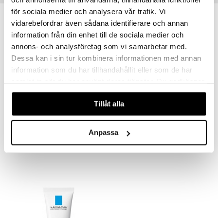
för sociala medier och analysera vår trafik. Vi
vidarebefordrar även sådana identifierare och annan
information från din enhet till de sociala medier och
annons- och analysföretag som vi samarbetar med.
Dessa kan i sin tur kombinera informationen med annan
information som du har tillhandahållit eller som de har
samlat in när du har använt deras tjänster. Du godkänner
våra cookies vid fortsatt användande av vår webbplats.
Tillåt alla
Nutritic Intense Riche
Thermal Spring Water
LA ROCHE-POSAY
LA ROCHE-POSAY
Anpassa
25,90
9,90
€
€