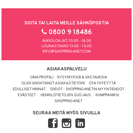
SOITA TAI LAITA MEILLE SÄHKÖPOSTIA
0800 9 18486
AUKIOLOAJAT: 10.00 - 16.00
LOUNASTAUKO 13.00 - 14.00
INFO@SHOPPING4NET.COM
ASIAKASPALVELU
OMA PROFIILI
KYSYMYKSIÄ & VASTAUKSIA
OLEN UNOHTANUT ASIAKASTIETONI
OTA YHTEYTTÄ
EDULLISET HINNAT
EHDOT - SHOPPING4NETIN MYYNTIEHDOT
EVÄSTEET
HENKILÖTIETOJEN SUOJAUS
KUMPPANIKSI
SHOPPING4NET
SEURAA MEITÄ MYÖS SIVUILLA