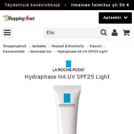
Täydellisiä kesävinkkejä
-
Ilmainen toimitus yli 50 €
Apteekki
ERKKEJÄ
Kauneudenhoito
JAT
UOTTEITA
Piilolinssit
Shopping4net
»
Apteekki
»
Hiukset & Ihonhoito
»
Kasvot
»
Kasvovoiteet
»
Normaali iho
»
Hydraphase HA UV SPF25 Light
Luontaistuotteet
Apteekki
eet
ihkeet
Hydraphase HA UV SPF25 Light
pakasta
pat
ia
Fitness
Puremat & Pistot
 & Seisominen
Koti & Sisustus
& Ihonhoito
/ WC
u
Lelut, Lapsi & Vauva
nni & Ylety
tuotteet
Tuotemerkkejä
it & Teipit
t
Kampanjat
se
 / Pistokset