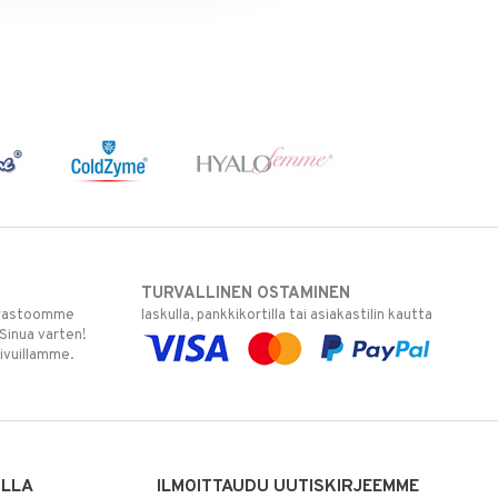
TURVALLINEN OSTAMINEN
varastoomme
laskulla, pankkikortilla tai asiakastilin kautta
 Sinua varten!
sivuillamme.
ILLA
ILMOITTAUDU UUTISKIRJEEMME