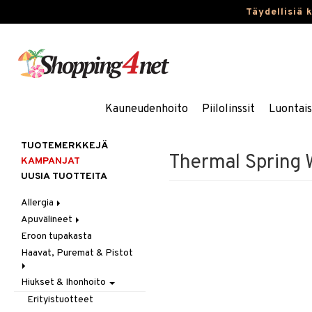
Täydellisiä 
Kauneudenhoito
Piilolinssit
Luontai
TUOTEMERKKEJÄ
Thermal Spring 
KAMPANJAT
UUSIA TUOTTEITA
Allergia
Apuvälineet
Nenäsuihkeet
Eroon tupakasta
Silmätipat
Hygienia
Haavat, Puremat & Pistot
Kävely & Seisominen
Kylpy / WC
Hiukset & Ihonhoito
Ensiapu
Saa kiinni & Ylety
Haavat
Erityistuotteet