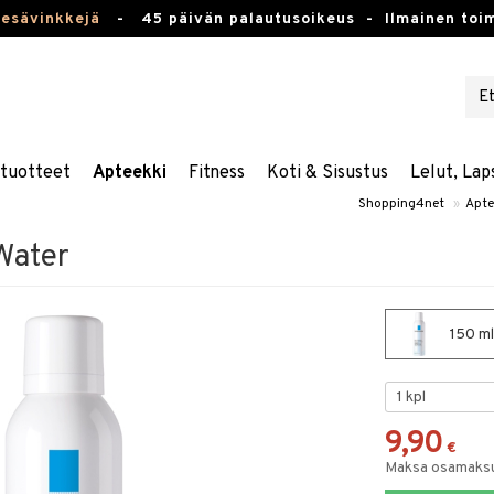
kesävinkkejä
-
45 päivän palautusoikeus -
Ilmainen toim
stuotteet
Apteekki
Fitness
Koti & Sisustus
Lelut, Lap
Shopping4net
»
Apte
Water
150 ml
9,90
€
Maksa osamaksul