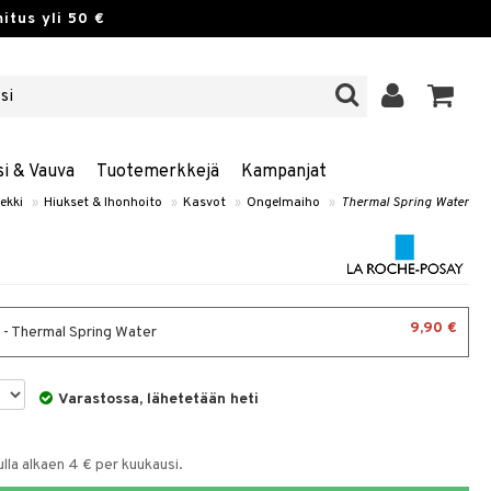
itus yli 50 €
si & Vauva
Tuotemerkkejä
Kampanjat
ekki
»
Hiukset & Ihonhoito
»
Kasvot
»
Ongelmaiho
»
Thermal Spring Water
9,90 €
 - Thermal Spring Water
Varastossa, lähetetään heti
la alkaen 4 € per kuukausi.