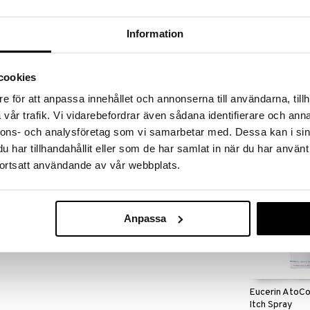
massa 31.8.2026 asti mutta ole nopea -
otteesi voivat päästä loppumaan!
i ale-löydöt »
Information
Saatavana
vaihtoe
cookies
Bepanthen Sa
aasti seleeniä sisältävä ja tieteellisesti
e för att anpassa innehållet och annonserna till användarna, tillh
oksidanttisia ominaisuuksia omaava. Soveltuu
BEPANTHEN
vår trafik. Vi vidarebefordrar även sådana identifierare och anna
 edut tekevät siitä tärkeän aktiivisen ainesosan.
5,49
alk.
€
nnons- och analysföretag som vi samarbetar med. Dessa kan i sin
har tillhandahållit eller som de har samlat in när du har använt
ortsatt användande av vår webbplats.
Anpassa
Eucerin AtoCon
Itch Spray