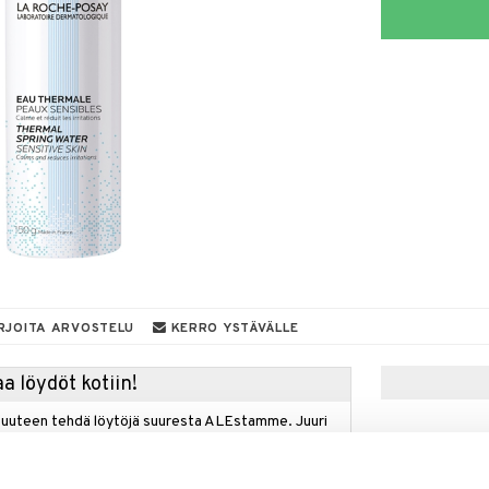
RJOITA ARVOSTELU
KERRO YSTÄVÄLLE
a löydöt kotiin!
isuuteen tehdä löytöjä suuresta ALEstamme. Juuri
mme suuren valikoiman jännittäviä tuotteita
a hinnoilla!