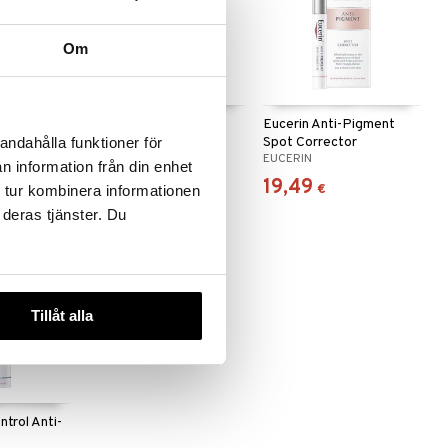
Om
 useana
htona
lva
Beurer FC 45 - Facial
Eucerin Anti-Pigment
Brush
Spot Corrector
andahålla funktioner för
BEURER
EUCERIN
n information från din enhet
23,90
19,49
(
6,90
€
)
€
€
 tur kombinera informationen
 deras tjänster. Du
Tillåt alla
trol Anti-