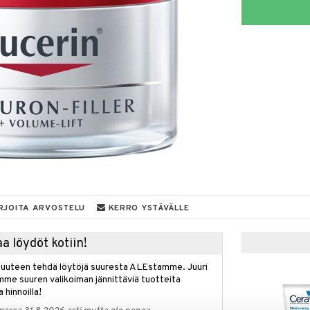
RJOITA ARVOSTELU
KERRO YSTÄVÄLLE
a löydöt kotiin!
isuuteen tehdä löytöjä suuresta ALEstamme. Juuri
mme suuren valikoiman jännittäviä tuotteita
a hinnoilla!