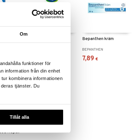
 useana
htona
Om
rising
Cetaphil Facial
Bepanthen kräm
Moisturizer Dry Skin
CETAPHIL
BEPANTHEN
9,90
7,89
€
€
andahålla funktioner för
n information från din enhet
 tur kombinera informationen
 deras tjänster. Du
Tillåt alla
ced Repair