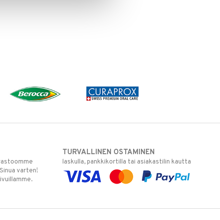
TURVALLINEN OSTAMINEN
varastoomme
laskulla, pankkikortilla tai asiakastilin kautta
 Sinua varten!
sivuillamme.