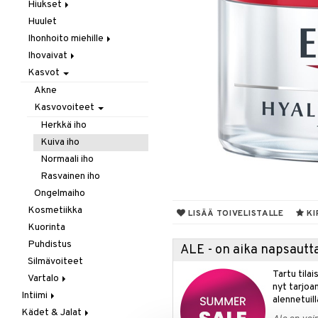
Laastarit & Teipit
Hiukset
Puremat / Pistokset
Huulet
Hilse
Verenvuoto
Ihonhoito miehille
Hiusten oheneminen
Ihovaivat
Karvojen poisto
Parranajo / Sheivaus
Kasvot
Shamppoo & Hoitoaine
Puhdistus
Akne
Ekseema
Akne
Täit
Hoitoaine
Kuiva iho
Kasvovoiteet
Shamppoo
Ongelmaiho
Herkkä iho
Kuiva iho
Normaali iho
Rasvainen iho
Ongelmaiho
Kosmetiikka
LISÄÄ TOIVELISTALLE
KI
Kuorinta
Puhdistus
ALE - on aika napsautta
Silmävoiteet
Tartu tila
Vartalo
nyt tarjoa
Intiimi
Deodorantit
alennetuill
Kädet & Jalat
Ehkäisyvälineet
Intiimihygienia