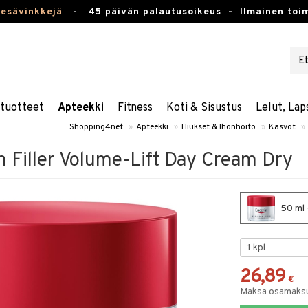
kesävinkkejä
-
45 päivän palautusoikeus -
Ilmainen toim
stuotteet
Apteekki
Fitness
Koti & Sisustus
Lelut, Lap
Shopping4net
»
Apteekki
»
Hiukset & Ihonhoito
»
Kasvot
»
n Filler Volume-Lift Day Cream Dry
50 ml 
26,89
€
Maksa osamaksul