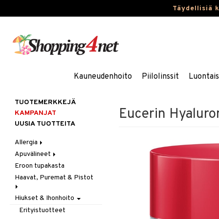
Täydellisiä 
Kauneudenhoito
Piilolinssit
Luontai
TUOTEMERKKEJÄ
Eucerin Hyaluro
KAMPANJAT
UUSIA TUOTTEITA
Allergia
Apuvälineet
Nenäsuihkeet
Eroon tupakasta
Silmätipat
Hygienia
Haavat, Puremat & Pistot
Kävely & Seisominen
Kylpy / WC
Hiukset & Ihonhoito
Ensiapu
Saa kiinni & Ylety
Haavat
Erityistuotteet