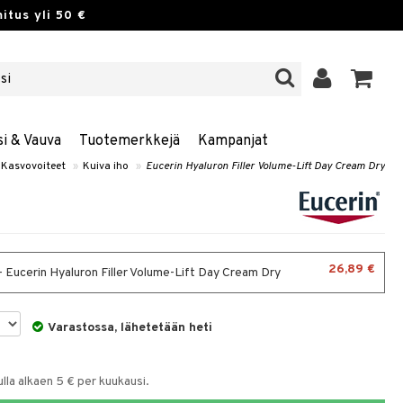
itus yli 50 €
si & Vauva
Tuotemerkkejä
Kampanjat
Kasvovoiteet
»
Kuiva iho
»
Eucerin Hyaluron Filler Volume-Lift Day Cream Dry
26,89 €
- Eucerin Hyaluron Filler Volume-Lift Day Cream Dry
Varastossa, lähetetään heti
la alkaen 5 € per kuukausi.