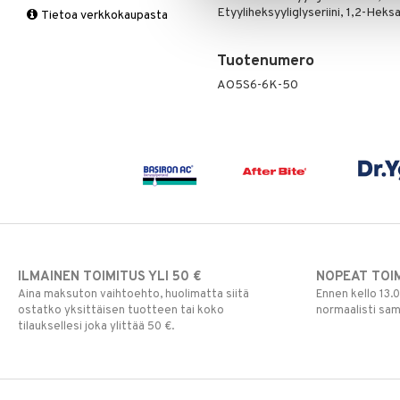
Tukisukat
Yliherkkyys ruoalle
Kromi
Etyyliheksyyliglyseriini, 1,2-Heksa
Tietoa verkkokaupasta
Magnesium
Polvisukat
Laktoori-intoleranssi
Multivitamiinit
Tukisukat
Päivittäin
Tuotenumero
Muut
AO5S6-6K-50
Rauta
Seleeni
Sinkki
ILMAINEN TOIMITUS YLI 50 €
NOPEAT TOI
Aina maksuton vaihtoehto, huolimatta siitä
Ennen kello 13.
ostatko yksittäisen tuotteen tai koko
normaalisti sa
tilauksellesi joka ylittää 50 €.