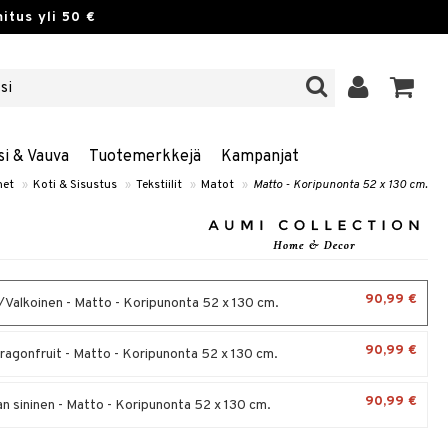
itus yli 50 €
si & Vauva
Tuotemerkkejä
Kampanjat
net
»
Koti & Sisustus
»
Tekstiilit
»
Matot
»
Matto - Koripunonta 52 x 130 cm.
90,99 €
Valkoinen - Matto - Koripunonta 52 x 130 cm.
90,99 €
ragonfruit - Matto - Koripunonta 52 x 130 cm.
90,99 €
 sininen - Matto - Koripunonta 52 x 130 cm.