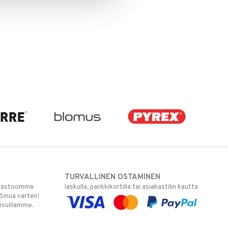
TURVALLINEN OSTAMINEN
varastoomme
laskulla, pankkikortilla tai asiakastilin kautta
 Sinua varten!
sivuillamme.