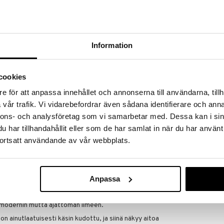
a löydöt kotiin!
isuuteen tehdä löytöjä suuresta ALEstamme. Juuri
mme suuren valikoiman jännittäviä tuotteita
a hinnoilla!
Information
massa 31.8.2026 asti mutta ole nopea -
otteesi voivat päästä loppumaan!
i ale-löydöt »
cookies
Saatavana
e för att anpassa innehållet och annonserna till användarna, tillh
vaihtoe
vår trafik. Vi vidarebefordrar även sådana identifierare och anna
Matto - Boho 
nnons- och analysföretag som vi samarbetar med. Dessa kan i sin
tuurilla tällä käsinkudotulla puuvillamatolla jo tänään!
52 x 130 cm.
har tillhandahållit eller som de har samlat in när du har använt
ja kodikasta mukavuutta kotiisi kauniilla käsin
AUMI COLLECT
nutlaatuisen korikuvionsa ansiosta tämä monipuolinen
ortsatt användande av vår webbplats.
78,99
 hienostunutta mutta kutsuvaa tunnelmaa mihin
€
uodesohvalle, eteisen koristeeksi tai tyylikkääksi
useissa väreissä.
Anpassa
uuvillaa.
 modernin mutta ajattoman ilmeen.
n ainutlaatuisesti käsin kudottu, ja siinä näkyy aitoa