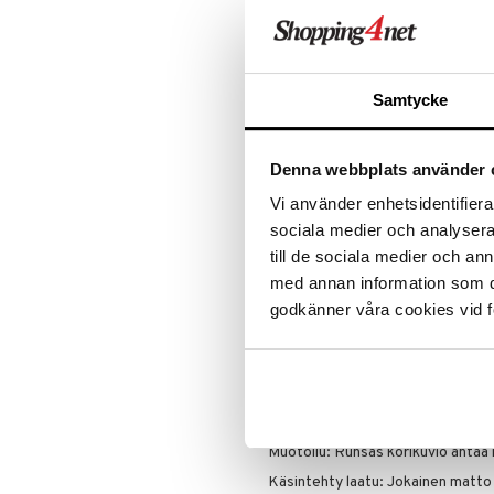
ALE - on aika napsautta
Leipäveitset
Ulkovalaistus
Veitsenteroittimet
Tartu tila
Veitsisetit
nyt tarjoa
alennetuill
Veitsitarvikkeet
Samtycke
Ale on voi
suosikkitu
Näe kaikk
Denna webbplats använder 
Vi använder enhetsidentifierar
Tuotetieto
sociala medier och analysera 
till de sociala medier och a
Korista kotisi ainutlaatuisella teks
med annan information som du 
Tuo ripaus käsintehtyä tekstuuria 
kudotulla puuvillamatollamme. Ai
godkänner våra cookies vid f
matto tuo luonnollista lämpöä ja
tahansa huoneeseen. Täydellinen v
matoksi eri huoneissa. Saatavilla 
Koko: Noin 52 x 130 cm
Materiaali: 100 % käsin kudottua p
Muotoilu: Runsas korikuvio antaa
Käsintehty laatu: Jokainen matto o