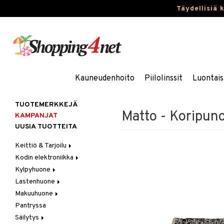
Täydellisiä 
Kauneudenhoito
Piilolinssit
Luontais
TUOTEMERKKEJÄ
Matto - Koripun
KAMPANJAT
UUSIA TUOTTEITA
Keittiö & Tarjoilu
Kodin elektroniikka
Aterimet
Kylpyhuone
Kannut & Karahvit
Ääni
Lastenhuone
Keittiösäilytys
Kylpyhuoneen sisustus
Makuuhuone
Keittiötekstiilit
Kylpyhuoneen tarvikkeita
Kylpyhuoneen koristelu
Pantryssa
Keittiövälineet
Kylpyhuoneen tekstiilit
Lasten huonekalut
Huovat & Saalit
Säilytys
Kodinkoneet
Lasten lamput
Koristetyynyt