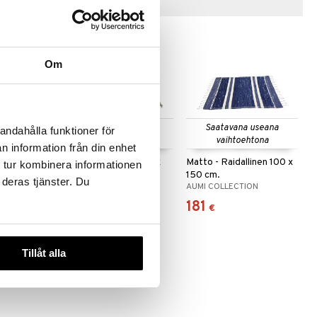
Vinkkejä sinulle
Om
 useana
Saatavana useana
Saatavana useana
andahålla funktioner för
htona
vaihtoehtona
vaihtoehtona
n information från din enhet
Starburst
Matto - Diamond 100 x
Matto - Raidallinen 100 x
 tur kombinera informationen
150 cm.
150 cm.
 deras tjänster. Du
ION
AUMI COLLECTION
AUMI COLLECTION
168,99
181
alk.
€
€
Tillåt alla