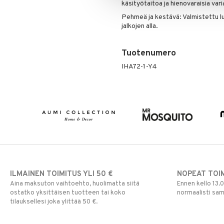
käsityötaitoa ja hienovaraisia ​​var
Pehmeä ja kestävä: Valmistettu lu
jalkojen alla.
Tuotenumero
IHA72-1-Y4
ILMAINEN TOIMITUS YLI 50 €
NOPEAT TOI
Aina maksuton vaihtoehto, huolimatta siitä
Ennen kello 13.
ostatko yksittäisen tuotteen tai koko
normaalisti sa
tilauksellesi joka ylittää 50 €.