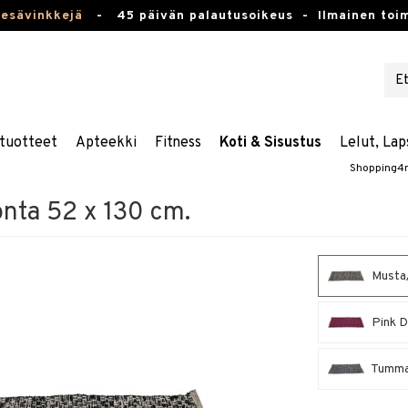
kesävinkkejä
-
45 päivän palautusoikeus -
Ilmainen toim
tuotteet
Apteekki
Fitness
Koti & Sisustus
Lelut, Lap
Shopping4
onta 52 x 130 cm.
Musta/
Pink D
Tumman