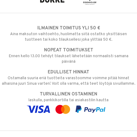
ILMAINEN TOIMITUS YLI 50 €
Aina maksuton vaihtoehto, huolimatta siitä ostatko yksittäisen
tuotteen tai koko tilauksellesi joka ylittää 50 €.
NOPEAT TOIMITUKSET
Ennen kello 13.00 tehdyt tilaukset lähetetään normaalisti samana
päivänä
EDULLISET HINNAT
Ostamalla suuria eriä tuotteita varastoomme voimme pitää hinnat
alhaisina juuri Sinua varten! Voit olla varma, että teet löytöjä sivuillamme.
TURVALLINEN OSTAMINEN
laskulla, pankkikortilla tai asiakastilin kautta