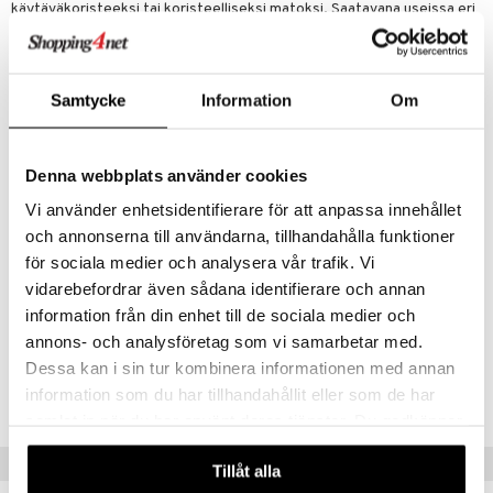
käytäväkoristeeksi tai koristeelliseksi matoksi. Saatavana useissa eri
kokoisina ja värisinä.
Koko
: Noin 52 x 130 cm
Materiaali
: 100 % käsinkudottua puuvillaa.
Samtycke
Information
Om
Design
: Monimutkainen timanttikuvio ajattoman ja kutsuvan ilmeen
luomiseksi.
Käsityön laatu
: Jokainen osa on ainutlaatuisesti käsinkudottu, mikä
osoittaa aitoa käsityötä ja pieniä vaihteluita, jotka
Denna webbplats använder cookies
lisäävät sen luonnetta.
Pehmeä & Kestävä
: Valmistettu luonnollisesta puuvillasta, tarjoaa
Vi använder enhetsidentifierare för att anpassa innehållet
pehmeän tunteen jalkojen alla yhdistettynä luontaiseen kestävyyteen
och annonserna till användarna, tillhandahålla funktioner
päivittäiseen käyttöön.
för sociala medier och analysera vår trafik. Vi
Monipuolinen Sisustus
: Korostaa erilaisia sisustustyylejä,
boheemista ja rustiikista moderniin ja minimalistiseen.
vidarebefordrar även sådana identifierare och annan
information från din enhet till de sociala medier och
annons- och analysföretag som vi samarbetar med.
Tuotenumero
Dessa kan i sin tur kombinera informationen med annan
information som du har tillhandahållit eller som de har
IHA69-1-B5
samlat in när du har använt deras tjänster. Du godkänner
våra cookies vid fortsatt användande av vår webbplats.
Vinkkejä sinulle
Tillåt alla