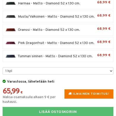
timet
lot
68,99 €
Harmaa - Matto - Diamond 52 x 130 cm.
ksiä & vastauksia
tyisveitset
& Baaritarvikkeet
n ruokinta
mput
tuotetta
68,99 €
Musta/Valkoinen - Matto - Diamond 52 x 130 cm.
ttiöveitset
tolamput
aistus
 verkkokaupasta
rinta- & Vihannesveitset
tälamput
avälineet
ustarvikkeet
68,99 €
Oranssi - Matto - Diamond 52 x 130 cm.
kkuulaudat
68,99 €
Pink Dragonfruit - Matto - Diamond 52 x 130 cm.
päveitset
maelämä
tsenteroittimet
aistus
68,99 €
Tumman sininen - Matto - Diamond 52 x 130 cm.
tsisetit
tsitarvikkeet
Varastossa, lähetetään heti
65,99
€
ILMAINEN TOIMITUS!
Maksa osamaksulla alkaen 9 € per
kuukausi.
LISÄÄ OSTOSKORIIN