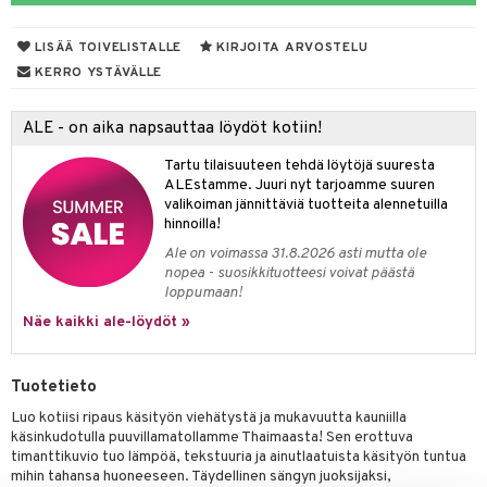
LISÄÄ TOIVELISTALLE
KIRJOITA ARVOSTELU
KERRO YSTÄVÄLLE
ALE - on aika napsauttaa löydöt kotiin!
Tartu tilaisuuteen tehdä löytöjä suuresta
ALEstamme. Juuri nyt tarjoamme suuren
valikoiman jännittäviä tuotteita alennetuilla
hinnoilla!
Ale on voimassa 31.8.2026 asti mutta ole
nopea - suosikkituotteesi voivat päästä
loppumaan!
Näe kaikki ale-löydöt »
Tuotetieto
Luo kotiisi ripaus käsityön viehätystä ja mukavuutta kauniilla
käsinkudotulla puuvillamatollamme Thaimaasta! Sen erottuva
timanttikuvio tuo lämpöä, tekstuuria ja ainutlaatuista käsityön tuntua
mihin tahansa huoneeseen. Täydellinen sängyn juoksijaksi,