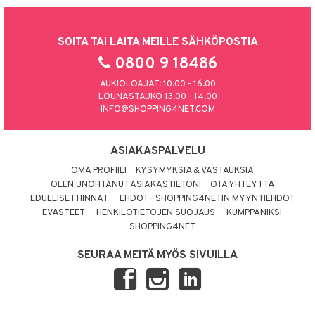
SOITA TAI LAITA MEILLE SÄHKÖPOSTIA
0800 9 18486
AUKIOLOAJAT: 10.00 - 16.00
LOUNASTAUKO 13.00 - 14.00
INFO@SHOPPING4NET.COM
ASIAKASPALVELU
OMA PROFIILI
KYSYMYKSIÄ & VASTAUKSIA
OLEN UNOHTANUT ASIAKASTIETONI
OTA YHTEYTTÄ
EDULLISET HINNAT
EHDOT - SHOPPING4NETIN MYYNTIEHDOT
EVÄSTEET
HENKILÖTIETOJEN SUOJAUS
KUMPPANIKSI
SHOPPING4NET
SEURAA MEITÄ MYÖS SIVUILLA