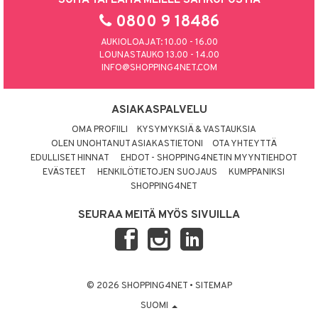
0800 9 18486
AUKIOLOAJAT: 10.00 - 16.00
LOUNASTAUKO 13.00 - 14.00
INFO@SHOPPING4NET.COM
ASIAKASPALVELU
OMA PROFIILI
KYSYMYKSIÄ & VASTAUKSIA
OLEN UNOHTANUT ASIAKASTIETONI
OTA YHTEYTTÄ
EDULLISET HINNAT
EHDOT - SHOPPING4NETIN MYYNTIEHDOT
EVÄSTEET
HENKILÖTIETOJEN SUOJAUS
KUMPPANIKSI
SHOPPING4NET
SEURAA MEITÄ MYÖS SIVUILLA
© 2026 SHOPPING4NET
•
SITEMAP
SUOMI