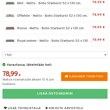
timet
lot
78,99 €
Mint - Matto - Boho Starburst 52 x 130 cm.
ksiä & vastauksia
tyisveitset
& Baaritarvikkeet
n ruokinta
mput
tuotetta
78,99 €
Offwhite - Matto - Boho Starburst 52 x 130 cm.
ttiöveitset
tolamput
aistus
 verkkokaupasta
rinta- & Vihannesveitset
tälamput
avälineet
ustarvikkeet
78,99 €
Roosa - Matto - Boho Starburst 52 x 130 cm.
kkuulaudat
78,99 €
Royal sininen - Matto - Boho Starburst 52 x 130 cm.
päveitset
maelämä
tsenteroittimet
aistus
tsisetit
Varastossa, lähetetään heti
tsitarvikkeet
78,99
€
ILMAINEN TOIMITUS!
Maksa osamaksulla alkaen 10 € per
kuukausi.
LISÄÄ OSTOSKORIIN
LISÄÄ TOIVELISTALLE
KIRJOITA ARVOSTELU