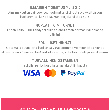
ILMAINEN TOIMITUS YLI 50 €
Aina maksuton vaihtoehto, huolimatta siitä ostatko yksittäisen
tuotteen tai koko tilauksellesi joka ylittää 50 €.
NOPEAT TOIMITUKSET
Ennen kello 13.00 tehdyt tilaukset lähetetään normaalisti samana
päivänä
EDULLISET HINNAT
Ostamalla suuria eriä tuotteita varastoomme voimme pitää hinnat
alhaisina juuri Sinua varten! Voit olla varma, että teet löytöjä sivuillamme.
TURVALLINEN OSTAMINEN
laskulla, pankkikortilla tai asiakastilin kautta
SOITA TAI LAITA MEILLE SÄHKÖPOSTIA