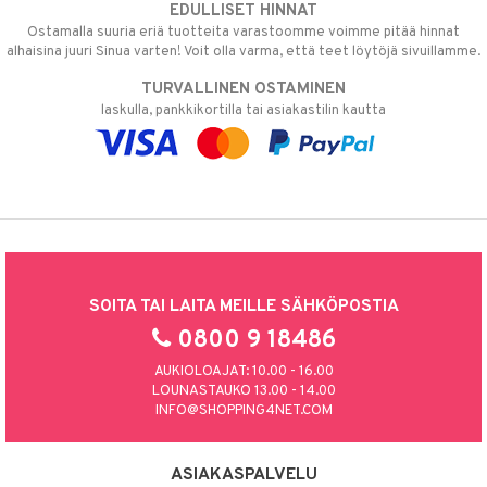
EDULLISET HINNAT
Ostamalla suuria eriä tuotteita varastoomme voimme pitää hinnat
alhaisina juuri Sinua varten! Voit olla varma, että teet löytöjä sivuillamme.
TURVALLINEN OSTAMINEN
laskulla, pankkikortilla tai asiakastilin kautta
SOITA TAI LAITA MEILLE SÄHKÖPOSTIA
0800 9 18486
AUKIOLOAJAT: 10.00 - 16.00
LOUNASTAUKO 13.00 - 14.00
INFO@SHOPPING4NET.COM
ASIAKASPALVELU