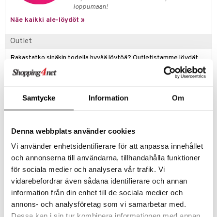
loppumaan!
Näe kaikki ale-löydöt »
Outlet
Rakastatko sinäkin todella hyvää löytöä? Outletistamme löydät
runsaasti tuotteita alennettuun hintaan. Hyödynnä tilaisuus tehdä
löytöjä, kun suosikkituotteitasi on vielä jäljellä.
Tarjous on voimassa niin kauan kuin varastoa riittää!
Samtycke
Information
Om
Tuotetieto
Denna webbplats använder cookies
ByOnin Cloudy kattolamppu on kuin katossa leijuva pilvi. Kaunis
lamppu luo harmonian ja rauhan tunnetta kotiin. Lamppu on valmistettu
Vi använder enhetsidentifierare för att anpassa innehållet
polyeteenikuidusta ja toimitetaan kauniissa lahjapakkauksessa.
och annonserna till användarna, tillhandahålla funktioner
Max 10W/E27
för sociala medier och analysera vår trafik. Vi
Materiaali: Polyeteenikuitu, jossa on korkea tiheys
vidarebefordrar även sådana identifierare och annan
Koko: Halkaisija: 42 cm, Korkeus: 60 cm
information från din enhet till de sociala medier och
annons- och analysföretag som vi samarbetar med.
Tuotenumero
Dessa kan i sin tur kombinera informationen med annan