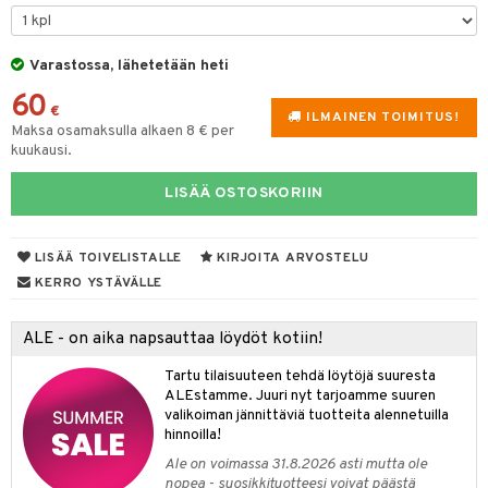
tuotetta
tyisveitset
& Baaritarvikkeet
 verkkokaupasta
Varastossa, lähetetään heti
ttiöveitset
60
rinta- & Vihannesveitset
€
ILMAINEN TOIMITUS!
Maksa osamaksulla alkaen 8 € per
kkuulaudat
kuukausi.
päveitset
LISÄÄ OSTOSKORIIN
tsenteroittimet
tsisetit
LISÄÄ TOIVELISTALLE
KIRJOITA ARVOSTELU
KERRO YSTÄVÄLLE
tsitarvikkeet
ALE - on aika napsauttaa löydöt kotiin!
Tartu tilaisuuteen tehdä löytöjä suuresta
ALEstamme. Juuri nyt tarjoamme suuren
valikoiman jännittäviä tuotteita alennetuilla
hinnoilla!
Ale on voimassa 31.8.2026 asti mutta ole
nopea - suosikkituotteesi voivat päästä