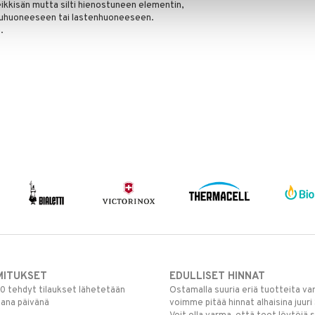
eikkisän mutta silti hienostuneen elementin,
uuhuoneeseen tai lastenhuoneeseen.
.
MITUKSET
EDULLISET HINNAT
00 tehdyt tilaukset lähetetään
Ostamalla suuria eriä tuotteita 
mana päivänä
voimme pitää hinnat alhaisina juuri