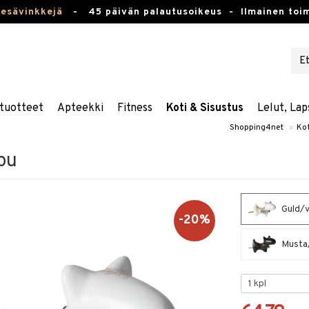
kesävinkkejä
-
45 päivän palautusoikeus -
Ilmainen toim
tuotteet
Apteekki
Fitness
Koti & Sisustus
Lelut, Lap
Shopping4net
»
Kot
pu
Guld/vi
-20%
Musta/