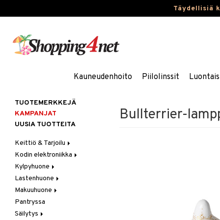
Täydellisiä 
Kauneudenhoito
Piilolinssit
Luontais
TUOTEMERKKEJÄ
Bullterrier-lamp
KAMPANJAT
UUSIA TUOTTEITA
Keittiö & Tarjoilu
Kodin elektroniikka
Aterimet
Kylpyhuone
Kannut & Karahvit
Ääni
Lastenhuone
Keittiösäilytys
Kylpyhuoneen sisustus
Makuuhuone
Keittiötekstiilit
Kylpyhuoneen tarvikkeita
Kylpyhuoneen koristelu
Pantryssa
Keittiövälineet
Kylpyhuoneen tekstiilit
Lasten huonekalut
Huovat & Saalit
Säilytys
Kodinkoneet
Lasten lamput
Koristetyynyt