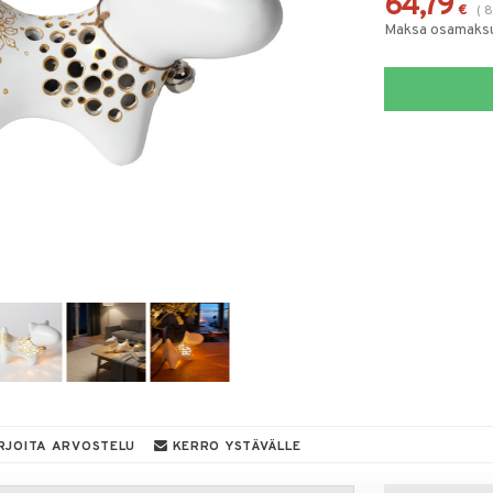
64,79
€
(
8
Maksa osamaksul
RJOITA ARVOSTELU
KERRO YSTÄVÄLLE