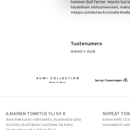
Suloinen Bull Terrier -muoto tuo l
täydellinen olohuoneeseen, mak
Helppo puhdistaa kostealla liinalla
Tuotenumero
IHA95-1-GUN
ILMAINEN TOIMITUS YLI 50 €
NOPEAT TOI
Aina maksuton vaihtoehto, huolimatta siitä
Ennen kello 13.
ostatko yksittäisen tuotteen tai koko
normaalisti sa