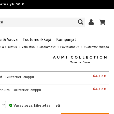
itus yli 50 €
si & Vauva
Tuotemerkkejä
Kampanjat
i & Sisustus
»
Valaistus
»
Sisälamput
»
Pöytälamput
»
Bullterrier-lamppu
64,79 €
t - Bullterrier-lamppu
64,79 €
Kulta - Bullterrier-lamppu
Varastossa, lähetetään heti