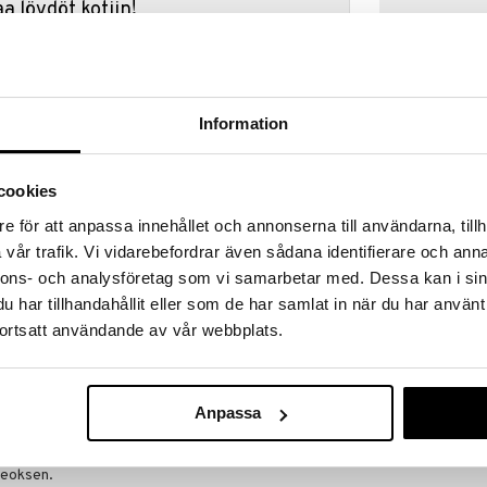
a löydöt kotiin!
isuuteen tehdä löytöjä suuresta ALEstamme. Juuri
mme suuren valikoiman jännittäviä tuotteita
a hinnoilla!
massa 31.8.2026 asti mutta ole nopea -
Information
otteesi voivat päästä loppumaan!
i ale-löydöt »
cookies
Saatavana
vaihtoe
e för att anpassa innehållet och annonserna till användarna, tillh
Elefanttilamp
vår trafik. Vi vidarebefordrar även sådana identifierare och anna
svoimaa käsintehdyllä Bull Terrier -
nnons- och analysföretag som vi samarbetar med. Dessa kan i sin
imaassa valmistettu kierrätetystä paperista, tätä
AUMI COLLECT
onimutkaiset, käsinmaalatut thaimaalaiset kuviot,
har tillhandahållit eller som de har samlat in när du har använt
79,99
a perinteisestä Benjarong-taiteesta, tuoden sekä
€
ortsatt användande av vår webbplats.
 tahansa huoneeseen. Saatavana useissa väreissä.
sta valmistettu papier-maché, kestävää sisustusta
Anpassa
haimaalaisilla kuvioilla, mikä tekee jokaisesta
teoksen.