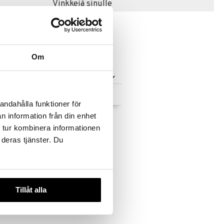
Vinkkejä sinulle
Om
 useana
Saatavana useana
htona
vaihtoehtona
andahålla funktioner för
pu
Lucky Hen lamppu
n information från din enhet
 tur kombinera informationen
ION
AUMI COLLECTION
 deras tjänster. Du
80,99
€
Tillåt alla