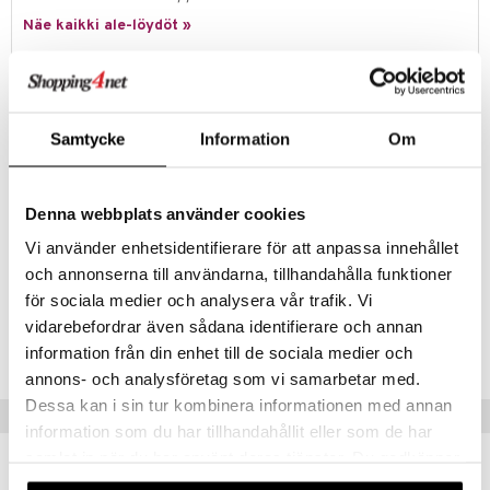
Näe kaikki ale-löydöt »
Tuotetieto
Urbania-kynttilälyhdyt ovat saaneet inspiraationsa entisajan, nykyajan
Samtycke
Information
Om
ja tulevaisuuden arkkitehtuurista. Pieni, moni-ikkunainen torni eri
koossa luo kauniin valosiluetin ja se on pienempi versio isommasta
Urbania-sarjan tornista. Luo asetelma erilaisista rakennuksiasta
saadaksesi huoneeseen miellyttävän tunnelman.
Denna webbplats använder cookies
Korkeus: 11,5 cm
Vi använder enhetsidentifierare för att anpassa innehållet
Leveys: 8 cm
och annonserna till användarna, tillhandahålla funktioner
för sociala medier och analysera vår trafik. Vi
Tuotenumero
vidarebefordrar även sådana identifierare och annan
ITJ24-1-XX
information från din enhet till de sociala medier och
annons- och analysföretag som vi samarbetar med.
Dessa kan i sin tur kombinera informationen med annan
Vinkkejä sinulle
information som du har tillhandahållit eller som de har
samlat in när du har använt deras tjänster. Du godkänner
våra cookies vid fortsatt användande av vår webbplats.