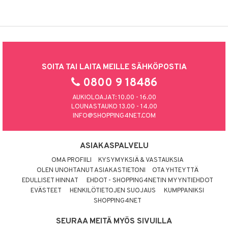
SOITA TAI LAITA MEILLE SÄHKÖPOSTIA
0800 9 18486
AUKIOLOAJAT: 10.00 - 16.00
LOUNASTAUKO 13.00 - 14.00
INFO@SHOPPING4NET.COM
ASIAKASPALVELU
OMA PROFIILI
KYSYMYKSIÄ & VASTAUKSIA
OLEN UNOHTANUT ASIAKASTIETONI
OTA YHTEYTTÄ
EDULLISET HINNAT
EHDOT - SHOPPING4NETIN MYYNTIEHDOT
EVÄSTEET
HENKILÖTIETOJEN SUOJAUS
KUMPPANIKSI
SHOPPING4NET
SEURAA MEITÄ MYÖS SIVUILLA