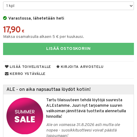
tyisveitset
& Baaritarvikkeet
Varastossa, lähetetään heti
ttiöveitset
17,90
rinta- & Vihannesveitset
€
Maksa osamaksulla alkaen 5 € per kuukausi.
kkuulaudat
LISÄÄ OSTOSKORIIN
päveitset
tsenteroittimet
LISÄÄ TOIVELISTALLE
KIRJOITA ARVOSTELU
tsisetit
KERRO YSTÄVÄLLE
tsitarvikkeet
ALE - on aika napsauttaa löydöt kotiin!
Tartu tilaisuuteen tehdä löytöjä suuresta
ALEstamme. Juuri nyt tarjoamme suuren
valikoiman jännittäviä tuotteita alennetuilla
hinnoilla!
Ale on voimassa 31.8.2026 asti mutta ole
nopea - suosikkituotteesi voivat päästä
loppumaan!