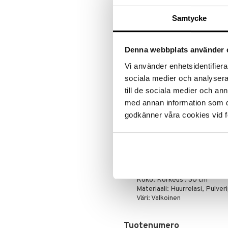
LISÄÄ TOIVELISTALLE
KI
Leipäveitset
Samtycke
Veitsenteroittimet
Tuotetieto
Veitsisetit
Muotoilu: Eva Solo
Veitsitarvikkeet
Denna webbplats använder 
Auringonvalo on lämpimintä, ihanin
tarvitsemme sitä ollaksemme pirte
Vi använder enhetsidentifierar
aurinkokennovaloista, suunnitellut
sociala medier och analysera 
auringolla toimivia ja täysin ilman
till de sociala medier och a
voidaan ohjelmoida syttymään aut
auringonvalolamppu ulkotiloihin, p
med annan information som du 
ajan täydessä auringonvalossa, an
godkänner våra cookies vid f
ladattavaa paristoa sisältyvät.
Piilotettu aurinkokennopanee
Valoa ilman johtoja
Monia käyttökohteita
Koko: Korkeus : 30 cm
Materiaali: Huurrelasi, Pulver
Väri: Valkoinen
Tuotenumero