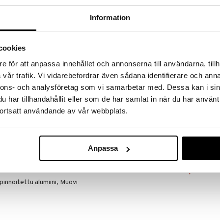
RJOITA ARVOSTELU
KERRO YSTÄVÄLLE
Information
cookies
ta ja kaikkein energisoivinta valoa ja me kaikki
itä. Tarve synnytti idean Eva Solo
e för att anpassa innehållet och annonserna till användarna, tillh
 piilotetuin aurinkokennoin, 100 prosenttisesti
vår trafik. Vi vidarebefordrar även sådana identifierare och anna
 johtoja ja piuhoja. Lampuissa on sensorit, joten ne
nnons- och analysföretag som vi samarbetar med. Dessa kan i sin
omaattisesti auringon laskiessa. Aseta
öydälle tai nurmikkolle - kun se on latautunut 8 tunnin
har tillhandahållit eller som de har samlat in när du har använt
taa se 20 tunnin valaistuksen. Tarvittavat 3 AAA-
ortsatt användande av vår webbplats.
li
Eva Solo SunLi
Anpassa
EVA SOLO
85,99
€
ipinnoitettu alumiini, Muovi