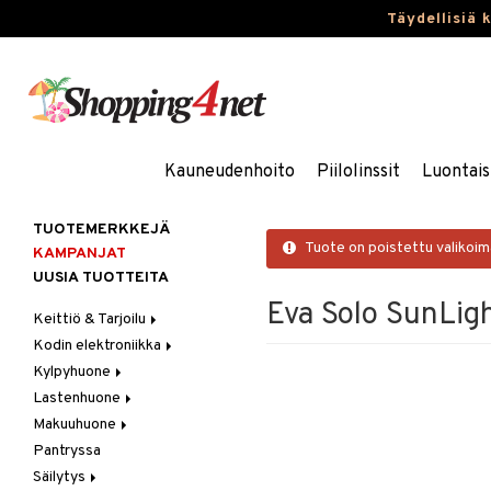
Täydellisiä 
Kauneudenhoito
Piilolinssit
Luontais
TUOTEMERKKEJÄ
Tuote on poistettu valikoi
KAMPANJAT
UUSIA TUOTTEITA
Eva Solo SunLigh
Keittiö & Tarjoilu
Kodin elektroniikka
Aterimet
Kylpyhuone
Kannut & Karahvit
Ääni
Lastenhuone
Keittiösäilytys
Kylpyhuoneen sisustus
Makuuhuone
Keittiötekstiilit
Kylpyhuoneen tarvikkeita
Kylpyhuoneen koristelu
Pantryssa
Keittiövälineet
Kylpyhuoneen tekstiilit
Lasten huonekalut
Huovat & Saalit
Säilytys
Kodinkoneet
Lasten lamput
Koristetyynyt