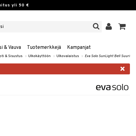
itus yli 50 €
si & Vauva
Tuotemerkkejä
Kampanjat
oti & Sisustus
»
Ulkokäyttöön
»
Ulkovalaistus
»
Eva Solo SunLight Bell Suuri
×