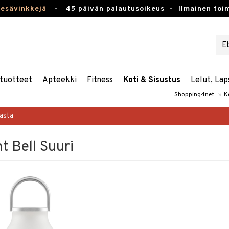
kesävinkkejä
-
45 päivän palautusoikeus -
Ilmainen toim
tuotteet
Apteekki
Fitness
Koti & Sisustus
Lelut, Lap
Shopping4net
»
K
masta
t Bell Suuri