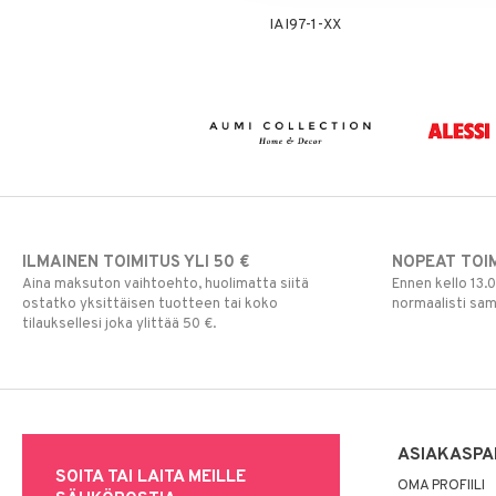
IAI97-1-XX
ILMAINEN TOIMITUS YLI 50 €
NOPEAT TOI
Aina maksuton vaihtoehto, huolimatta siitä
Ennen kello 13.
ostatko yksittäisen tuotteen tai koko
normaalisti sa
tilauksellesi joka ylittää 50 €.
ASIAKASPA
SOITA TAI LAITA MEILLE
OMA PROFIILI