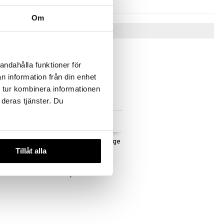
Om
Vinkkejä sinulle
andahålla funktioner för
n information från din enhet
 tur kombinera informationen
 deras tjänster. Du
Saatavana useana
vaihtoehtona
ght Bell
Eva Solo Sunlight Lounge
Tillåt alla
EVA SOLO
92,64
alk.
€