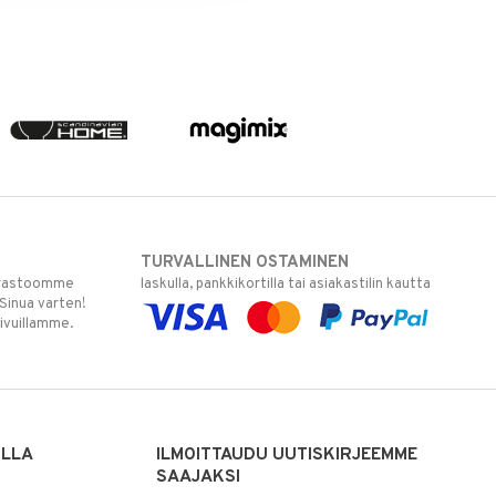
TURVALLINEN OSTAMINEN
varastoomme
laskulla, pankkikortilla tai asiakastilin kautta
 Sinua varten!
sivuillamme.
ILLA
ILMOITTAUDU UUTISKIRJEEMME
SAAJAKSI