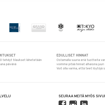
MITUKSET
EDULLISET HINNAT
00 tehdyt tilaukset lähetetään
Ostamalla suuria eriä tuotteita 
mana päivänä
voimme pitää hinnat alhaisina juuri
Voit olla varma, että teet löytöjä 
LVELU
SEURAA MEITÄ MYÖS SIVU