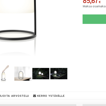
85,67
€
Maksa osamaksul
RJOITA ARVOSTELU
KERRO YSTÄVÄLLE