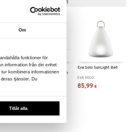
Suositut tuotteet
Om
 useana
Saatavana useana
andahålla funktioner för
htona
vaihtoehtona
n information från din enhet
Eva Solo Radiant LED-
Eva Solo SunLight Bell
 tur kombinera informationen
yhty
ladattava lamppu 25cm
EVA SOLO
EVA SOLO
 deras tjänster. Du
110,99
85,99
€
alk.
€
€
Tillåt alla