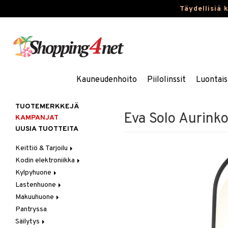
Täydellisiä 
Kauneudenhoito
Piilolinssit
Luontais
TUOTEMERKKEJÄ
Eva Solo Aurink
KAMPANJAT
UUSIA TUOTTEITA
Keittiö & Tarjoilu
Kodin elektroniikka
Aterimet
Kylpyhuone
Kannut & Karahvit
Ääni
Lastenhuone
Keittiösäilytys
Kylpyhuoneen sisustus
Makuuhuone
Keittiötekstiilit
Kylpyhuoneen tarvikkeita
Kylpyhuoneen koristelu
Pantryssa
Keittiövälineet
Kylpyhuoneen tekstiilit
Lasten huonekalut
Huovat & Saalit
Säilytys
Kodinkoneet
Lasten lamput
Koristetyynyt