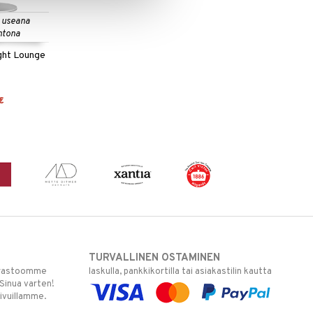
 useana
htona
ight Lounge
€
TURVALLINEN OSTAMINEN
varastoomme
laskulla, pankkikortilla tai asiakastilin kautta
 Sinua varten!
sivuillamme.