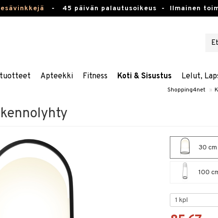
kesävinkkejä
-
45 päivän palautusoikeus -
Ilmainen toim
tuotteet
Apteekki
Fitness
Koti & Sisustus
Lelut, Lap
Shopping4net
»
K
okennolyhty
30 cm 
100 cm