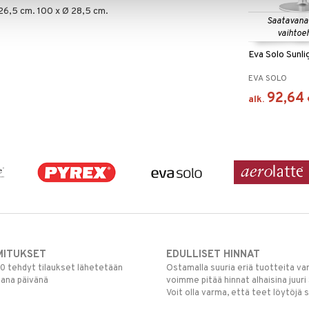
 26,5 cm. 100 x Ø 28,5 cm.
Saatavana
vaihtoe
Eva Solo Sunl
EVA SOLO
92,64
alk.
MITUKSET
EDULLISET HINNAT
00 tehdyt tilaukset lähetetään
Ostamalla suuria eriä tuotteita 
mana päivänä
voimme pitää hinnat alhaisina juuri
Voit olla varma, että teet löytöjä 