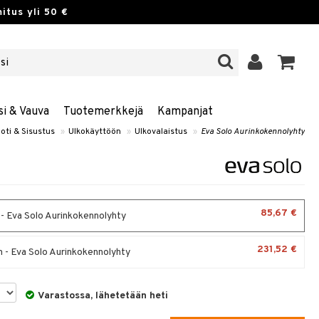
itus yli 50 €
si & Vauva
Tuotemerkkejä
Kampanjat
oti & Sisustus
»
Ulkokäyttöön
»
Ulkovalaistus
»
Eva Solo Aurinkokennolyhty
85,67 €
- Eva Solo Aurinkokennolyhty
231,52 €
 - Eva Solo Aurinkokennolyhty
Varastossa, lähetetään heti