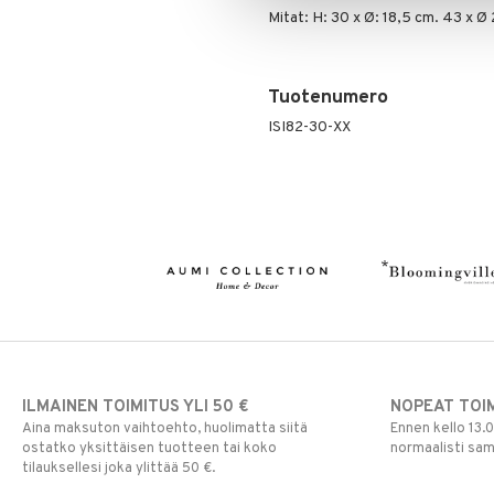
Mitat: H: 30 x Ø: 18,5 cm. 43 x Ø
Tuotenumero
ISI82-30-XX
ILMAINEN TOIMITUS YLI 50 €
NOPEAT TOI
Aina maksuton vaihtoehto, huolimatta siitä
Ennen kello 13.
ostatko yksittäisen tuotteen tai koko
normaalisti sa
tilauksellesi joka ylittää 50 €.