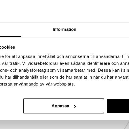
a löydöt kotiin!
isuuteen tehdä löytöjä suuresta ALEstamme. Juuri
mme suuren valikoiman jännittäviä tuotteita
a hinnoilla!
Information
massa 31.8.2026 asti mutta ole nopea -
otteesi voivat päästä loppumaan!
i ale-löydöt »
cookies
e för att anpassa innehållet och annonserna till användarna, tillh
vår trafik. Vi vidarebefordrar även sådana identifierare och anna
BioLite Camp
ka on suunniteltu kestämään korkeita lämpötiloja ja
nnons- och analysföretag som vi samarbetar med. Dessa kan i sin
Complete Coo
rkeitakin lämpötiloja. Matto suojaa pintoja Firepit-
BIOLITE
har tillhandahållit eller som de har samlat in när du har använt
328,90
ortsatt användande av vår webbplats.
€
miinisella pinnoitteella
Anpassa