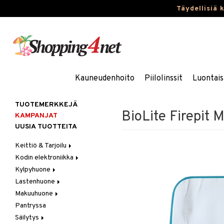
Täydellisiä 
Kauneudenhoito
Piilolinssit
Luontais
TUOTEMERKKEJÄ
BioLite Firepit M
KAMPANJAT
UUSIA TUOTTEITA
Keittiö & Tarjoilu
Kodin elektroniikka
Aterimet
Kylpyhuone
Kannut & Karahvit
Ääni
Lastenhuone
Keittiösäilytys
Kylpyhuoneen sisustus
Makuuhuone
Keittiötekstiilit
Kylpyhuoneen tarvikkeita
Kylpyhuoneen koristelu
Pantryssa
Keittiövälineet
Kylpyhuoneen tekstiilit
Lasten huonekalut
Huovat & Saalit
Säilytys
Kodinkoneet
Lasten lamput
Koristetyynyt