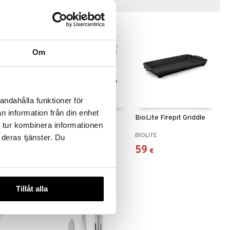
Vinkkejä sinulle
Om
andahålla funktioner för
n information från din enhet
stove
BioLite Firepit +
BioLite Firepit Griddle
 tur kombinera informationen
k Kit
BIOLITE
BIOLITE
 deras tjänster. Du
329
59
€
€
Tillåt alla