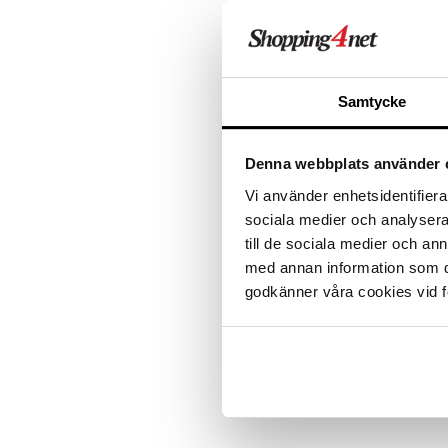
ALE - on aika napsautta
Leipäveitset
Veitsenteroittimet
Tartu tila
Veitsisetit
nyt tarjoa
alennetuill
Veitsitarvikkeet
Samtycke
Ale on voi
suosikkitu
Näe kaikk
Denna webbplats använder 
Vi använder enhetsidentifierar
Tuotetieto
sociala medier och analysera 
BioLiten Firepit Mat on matto, jo
till de sociala medier och a
pystyy helposti eristämään pois ko
med annan information som du 
grillisi alla
godkänner våra cookies vid f
Materiaali: lasikuitukangas alu
Mitat: 81 cm x 61 cm
Tuotenumero
ICF49-1-XX