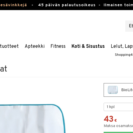
kesävinkkejä
-
45 päivän palautusoikeus -
Ilmainen toim
tuotteet
Apteekki
Fitness
Koti & Sisustus
Lelut, Lap
Shopping4
at
BioLit
43
€
Maksa osamaksul