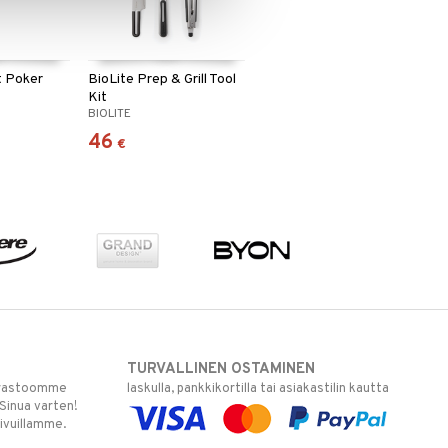
t Poker
BioLite Prep & Grill Tool
Kit
BIOLITE
46
€
TURVALLINEN OSTAMINEN
varastoomme
laskulla, pankkikortilla tai asiakastilin kautta
 Sinua varten!
sivuillamme.