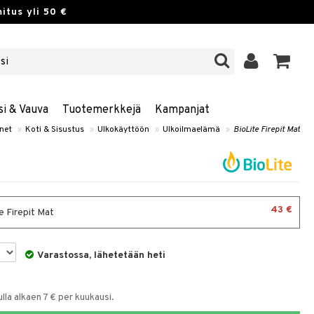
itus yli 50 €
si & Vauva
Tuotemerkkejä
Kampanjat
net
»
Koti & Sisustus
»
Ulkokäyttöön
»
Ulkoilmaelämä
»
BioLite Firepit Mat
43 €
e Firepit Mat
Varastossa, lähetetään heti
la alkaen 7 € per kuukausi.